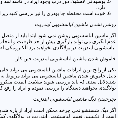
پوسیدگی لاستیک دور درب وجود ایراد در کاسه نمد و
دارد.
خوب است محفظه جا پودری را نیز بررسی کنید زیرا 
روشن نشدن ماشین لباسشویی ایندزیت
اگر ماشین لباسشویی روشن نمی شود ابتدا باید از متصل 
عدم آبگیری می تواند بارگیری بیش از حد ظرفیت و انتخا
لباسشویی ایندزیت در یولاگلدی بخواهید برد الکترونیکی ا
خاموش شدن ماشین لباسشویی ایندزیت حین کار
یکی از رایج ترین ایرادات ماشین لباسشویی می تواند خا
دلیل خاموش شدن ماشین لباسشویی می تواند مربوط به نو
شد.دلایل بعدی که باید بررسی شوند سلامت المنت میکروسو
یولاگلدی بخواهید دستگاه را بررسی نموده و ایراد را رفع کن
نچرخیدن دیگ ماشین لباسشویی ایندزیت
اگر دیگ شستشو نمی چرخد ممکن است ایراد از پاره شدن ت
است از تکنسین تعمیر لباسشویی ایندزیت در یولاگلدی کمک