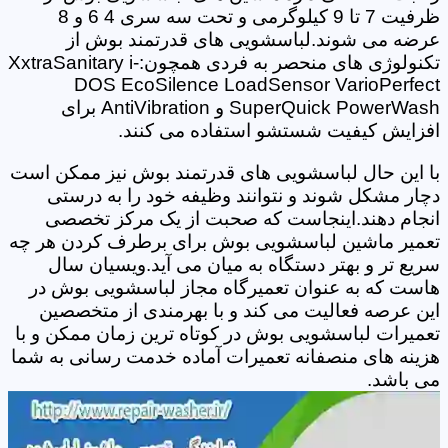
ظرفیت 7 تا 9 کیلوگرمی و تحت سه سری 4 6 و 8
عرضه می شوند.لباسشویی های قدرتمند بوش از
تکنولوژی های منحصر به فردی همچون:XxtraSanitary i-
DOS EcoSilence LoadSensor VarioPerfect
SuperQuick PowerWash و AntiVibration برای
افزایش کیفیت شستشو استفاده می کنند.
با این حال لباسشویی های قدرتمند بوش نیز ممکن است
دچار مشکل شوند و نتوانند وظیفه خود را به درستی
انجام دهند.اینجاست که صحبت از یک مرکز تخصصی
تعمیر ماشین لباسشویی بوش برای برطرف کردن هر چه
سریع تر و بهتر دستگاه به میان می آید.ویسیان سال
هاست که به عنوان تعمیرگاه مجاز لباسشویی بوش در
این عرصه فعالیت می کند و با بهرمندی از متخصصین
تعمیرات لباسشویی بوش در کوتاه ترین زمان ممکن و با
هزینه های منصفانه تعمیرات آماده خدمت رسانی به شما
می باشد.