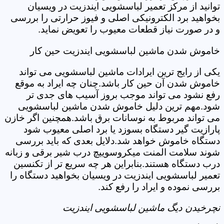
توانید از مرکز تعمیر لباسشویی ایندزیت در ویسیان
بخواهید برد الکترونیکی اصلی و فیوز حرارتی را بررسی
و در صورت نیاز قطعات معیوب را تعویض نماید.
خاموش شدن ماشین لباسشویی ایندزیت حین کار
یکی از رایج ترین ایرادات ماشین لباسشویی می تواند
خاموش شدن آن حین کار باشد.چنان چه ایراد به موقع
رفع نشود می تواند موجب بروز آسیب های جدی تر
شود.مهم ترین دلیل خاموش شدن ماشین لباسشویی
می تواند مربوط به نوسانات برق باشد.همچنین اگر خازن
پارازیت گیر دستگاه بسوزد یا برد اصلی معیوب شود
دستگاه خاموش خواهد شد.دلایل بعدی که باید بررسی
شوند سلامت المنت میکروسوییچ درب شیر برقی و زبانه
درب دستگاه هستند.بنابراین هر چه سریع تر از تکنسین
تعمیر لباسشویی ایندزیت در ویسیان بخواهید دستگاه را
بررسی نموده و ایراد را رفع کند.
نچرخیدن دیگ ماشین لباسشویی ایندزیت