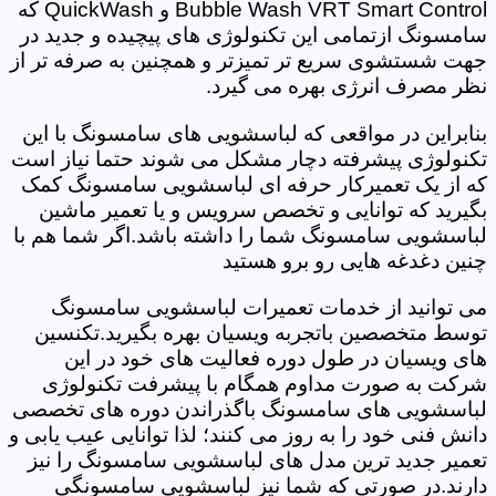
Bubble Wash VRT Smart Control و QuickWash که
سامسونگ ازتمامی این تکنولوژی های پیچیده و جدید در
جهت شستشوی سریع تر تمیزتر و همچنین به صرفه تر از
نظر مصرف انرژی بهره می گیرد.
بنابراین در مواقعی که لباسشویی های سامسونگ با این
تکنولوژی پیشرفته دچار مشکل می شوند حتما نیاز است
که از یک تعمیرکار حرفه ای لباسشویی سامسونگ کمک
بگیرید که توانایی و تخصص سرویس و یا تعمیر ماشین
لباسشویی سامسونگ شما را داشته باشد.اگر شما هم با
چنین دغدغه هایی رو برو هستید
می توانید از خدمات تعمیرات لباسشویی سامسونگ
توسط متخصصین باتجربه ویسیان بهره بگیرید.تکنسین
های ویسیان در طول دوره فعالیت های خود در این
شرکت به صورت مداوم همگام با پیشرفت تکنولوژی
لباسشویی های سامسونگ باگذراندن دوره های تخصصی
دانش فنی خود را به روز می کنند؛ لذا توانایی عیب یابی و
تعمیر جدید ترین مدل های لباسشویی سامسونگ را نیز
دارند.در صورتی که شما نیز لباسشویی سامسونگی