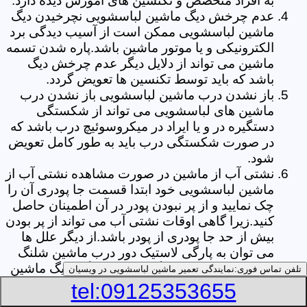
به افراد متخصص و تکنسین های آموزش دیده دارد.
عدم چرخش دیگ ماشین لباسشویی نچرخیدن دیگ
ماشین لباسشویی ممکن است از آسیب دیدگی برد
الکترونیکی و یا موتور ماشین باشد.پاره شدن تسمه
ماشین می تواند از دلایل دیگر عدم چرخش دیگ
باشد که باید توسط تکنسین ها تعویض گردد.
باز نشدن درب ماشین لباسشویی باز نشدن درب
ماشین های لباسشویی می تواند از شکستگی
دستگیره در و یا ایراد در میکروسوئیچ درب باشد که
در صورت شکستگی درب باید به طور کامل تعویض
شود.
نشتی آب از ماشین در صورت مشاهده نشتی آب از
ماشین لباسشویی خود ابتدا قسمت جا پودری آن را
چک نمایید و از پر نبودن پودر در آن اطمینان حاصل
کنید.زیرا گاهی اوقات نشتی آب می تواند از پر بودن
بیش از حد جا پودری از پودر باشد.از دیگر علل ها
می توان به پارگی لاستیک دور درب ماشین شلنگ
تخلیه خرطومی زیر دیگ و یا شکستگی دیگ ماشین
تلفن تماس فوری:
نمایندگی تعمیر ماشین لباسشویی در ویسیان
های لباسشویی اشاره کرد.
tel:09125353655
خشک نکردن لباس ها یکی از بیشترین علل های