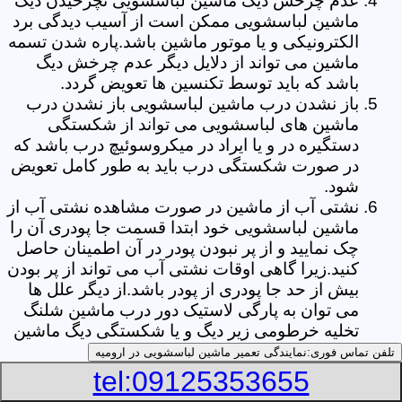
عدم چرخش دیگ ماشین لباسشویی نچرخیدن دیگ
ماشین لباسشویی ممکن است از آسیب دیدگی برد
الکترونیکی و یا موتور ماشین باشد.پاره شدن تسمه
ماشین می تواند از دلایل دیگر عدم چرخش دیگ
باشد که باید توسط تکنسین ها تعویض گردد.
باز نشدن درب ماشین لباسشویی باز نشدن درب
ماشین های لباسشویی می تواند از شکستگی
دستگیره در و یا ایراد در میکروسوئیچ درب باشد که
در صورت شکستگی درب باید به طور کامل تعویض
شود.
نشتی آب از ماشین در صورت مشاهده نشتی آب از
ماشین لباسشویی خود ابتدا قسمت جا پودری آن را
چک نمایید و از پر نبودن پودر در آن اطمینان حاصل
کنید.زیرا گاهی اوقات نشتی آب می تواند از پر بودن
بیش از حد جا پودری از پودر باشد.از دیگر علل ها
می توان به پارگی لاستیک دور درب ماشین شلنگ
تخلیه خرطومی زیر دیگ و یا شکستگی دیگ ماشین
های لباسشویی اشاره کرد.
تلفن تماس فوری:
نمایندگی تعمیر ماشین لباسشویی در ارومیه
خشک نکردن لباس ها یکی از بیشترین علل های
tel:09125353655
خشک نکردن لباس ها توسط ماشین های