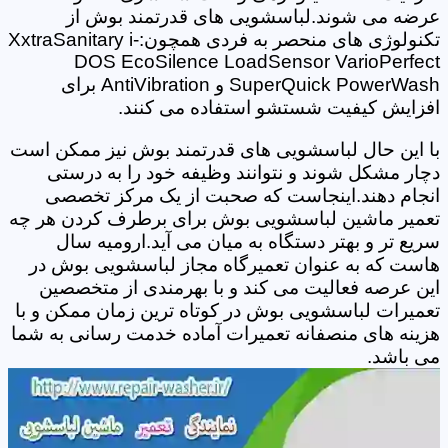
عرضه می شوند.لباسشویی های قدرتمند بوش از
تکنولوژی های منحصر به فردی همچون:XxtraSanitary i-
DOS EcoSilence LoadSensor VarioPerfect
SuperQuick PowerWash و AntiVibration برای
افزایش کیفیت شستشو استفاده می کنند.
با این حال لباسشویی های قدرتمند بوش نیز ممکن است
دچار مشکل شوند و نتوانند وظیفه خود را به درستی
انجام دهند.اینجاست که صحبت از یک مرکز تخصصی
تعمیر ماشین لباسشویی بوش برای برطرف کردن هر چه
سریع تر و بهتر دستگاه به میان می آید.ارومیه سال
هاست که به عنوان تعمیرگاه مجاز لباسشویی بوش در
این عرصه فعالیت می کند و با بهرمندی از متخصصین
تعمیرات لباسشویی بوش در کوتاه ترین زمان ممکن و با
هزینه های منصفانه تعمیرات آماده خدمت رسانی به شما
می باشد.