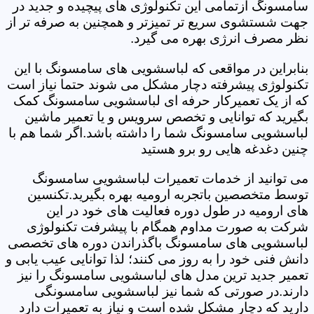
سامسونگ ازتمامی این تکنولوژی های پیچیده و جدید در
جهت شستشوی سریع تر تمیزتر و همچنین به صرفه تر از
نظر مصرف انرژی بهره می گیرد.
بنابراین در مواقعی که لباسشویی های سامسونگ با این
تکنولوژی پیشرفته دچار مشکل می شوند حتما نیاز است
که از یک تعمیرکار حرفه ای لباسشویی سامسونگ کمک
بگیرید که توانایی و تخصص سرویس و یا تعمیر ماشین
لباسشویی سامسونگ شما را داشته باشد.اگر شما هم با
چنین دغدغه هایی رو برو هستید
می توانید از خدمات تعمیرات لباسشویی سامسونگ
توسط متخصصین باتجربه ارومیه بهره بگیرید.تکنسین
های ارومیه در طول دوره فعالیت های خود در این
شرکت به صورت مداوم همگام با پیشرفت تکنولوژی
لباسشویی های سامسونگ باگذراندن دوره های تخصصی
دانش فنی خود را به روز می کنند؛ لذا توانایی عیب یابی و
تعمیر جدید ترین مدل های لباسشویی سامسونگ را نیز
دارند.در صورتی که شما نیز لباسشویی سامسونگی
دارید که دچار مشکل شده است و نیاز به تعمیرات دارد