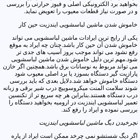
بخواهید برد الکترونیکی اصلی و فیوز حرارتی را بررسی
و در صورت نیاز قطعات معیوب را تعویض نماید.
خاموش شدن ماشین لباسشویی ایندزیت حین کار
یکی از رایج ترین ایرادات ماشین لباسشویی می تواند
خاموش شدن آن حین کار باشد.چنان چه ایراد به موقع
رفع نشود می تواند موجب بروز آسیب های جدی تر
شود.مهم ترین دلیل خاموش شدن ماشین لباسشویی
می تواند مربوط به نوسانات برق باشد.همچنین اگر خازن
پارازیت گیر دستگاه بسوزد یا برد اصلی معیوب شود
دستگاه خاموش خواهد شد.دلایل بعدی که باید بررسی
شوند سلامت المنت میکروسوییچ درب شیر برقی و زبانه
درب دستگاه هستند.بنابراین هر چه سریع تر از تکنسین
تعمیر لباسشویی ایندزیت در ارومیه بخواهید دستگاه را
بررسی نموده و ایراد را رفع کند.
نچرخیدن دیگ ماشین لباسشویی ایندزیت
اگر دیگ شستشو نمی چرخد ممکن است ایراد از پاره