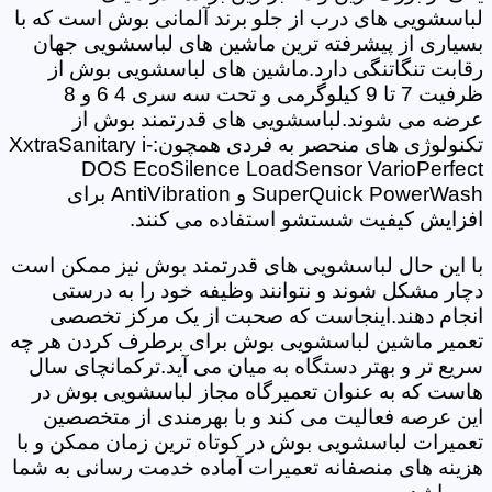
لباسشویی های درب از جلو برند آلمانی بوش است که با
بسیاری از پیشرفته ترین ماشین های لباسشویی جهان
رقابت تنگاتنگی دارد.ماشین های لباسشویی بوش از
ظرفیت 7 تا 9 کیلوگرمی و تحت سه سری 4 6 و 8
عرضه می شوند.لباسشویی های قدرتمند بوش از
تکنولوژی های منحصر به فردی همچون:XxtraSanitary i-
DOS EcoSilence LoadSensor VarioPerfect
SuperQuick PowerWash و AntiVibration برای
افزایش کیفیت شستشو استفاده می کنند.
با این حال لباسشویی های قدرتمند بوش نیز ممکن است
دچار مشکل شوند و نتوانند وظیفه خود را به درستی
انجام دهند.اینجاست که صحبت از یک مرکز تخصصی
تعمیر ماشین لباسشویی بوش برای برطرف کردن هر چه
سریع تر و بهتر دستگاه به میان می آید.ترکمانچای سال
هاست که به عنوان تعمیرگاه مجاز لباسشویی بوش در
این عرصه فعالیت می کند و با بهرمندی از متخصصین
تعمیرات لباسشویی بوش در کوتاه ترین زمان ممکن و با
هزینه های منصفانه تعمیرات آماده خدمت رسانی به شما