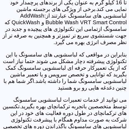
تا 16 کیلو گرم به عنوان یکی از برندهای پرچمدار خود
نمایی می کند.برخی از ویژگی های برجسته ماشین
لباسشویی های سامسونگ عبارتند از:AddWash
Bubble Wash VRT Smart Control و QuickWash که
سامسونگ ازتمامی این تکنولوژی های پیچیده و جدید در
جهت شستشوی سریع تر تمیزتر و همچنین به صرفه تر از
نظر مصرف انرژی بهره می گیرد.
بنابراین در مواقعی که لباسشویی های سامسونگ با این
تکنولوژی پیشرفته دچار مشکل می شوند حتما نیاز است
که از یک تعمیرکار حرفه ای لباسشویی سامسونگ کمک
بگیرید که توانایی و تخصص سرویس و یا تعمیر ماشین
لباسشویی سامسونگ شما را داشته باشد.اگر شما هم با
چنین دغدغه هایی رو برو هستید
می توانید از خدمات تعمیرات لباسشویی سامسونگ
توسط متخصصین باتجربه ترکمانچای بهره بگیرید.تکنسین
های ترکمانچای در طول دوره فعالیت های خود در این
شرکت به صورت مداوم همگام با پیشرفت تکنولوژی
لباسشویی های سامسونگ باگذراندن دوره های تخصصی