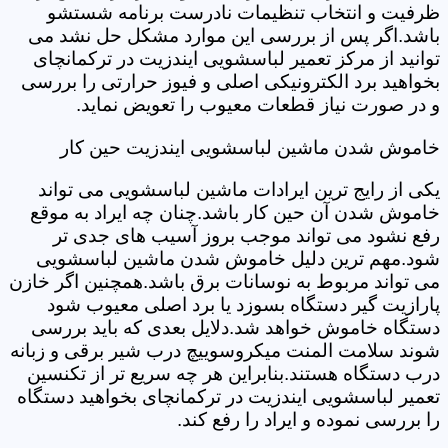
ظرفیت و انتخاب تنظیمات نادرست برنامه شستشو
باشد.اگر پس از بررسی این موارد مشکل حل نشد می
توانید از مرکز تعمیر لباسشویی ایندزیت در ترکمانچای
بخواهید برد الکترونیکی اصلی و فیوز حرارتی را بررسی
و در صورت نیاز قطعات معیوب را تعویض نماید.
خاموش شدن ماشین لباسشویی ایندزیت حین کار
یکی از رایج ترین ایرادات ماشین لباسشویی می تواند
خاموش شدن آن حین کار باشد.چنان چه ایراد به موقع
رفع نشود می تواند موجب بروز آسیب های جدی تر
شود.مهم ترین دلیل خاموش شدن ماشین لباسشویی
می تواند مربوط به نوسانات برق باشد.همچنین اگر خازن
پارازیت گیر دستگاه بسوزد یا برد اصلی معیوب شود
دستگاه خاموش خواهد شد.دلایل بعدی که باید بررسی
شوند سلامت المنت میکروسوییچ درب شیر برقی و زبانه
درب دستگاه هستند.بنابراین هر چه سریع تر از تکنسین
تعمیر لباسشویی ایندزیت در ترکمانچای بخواهید دستگاه
را بررسی نموده و ایراد را رفع کند.