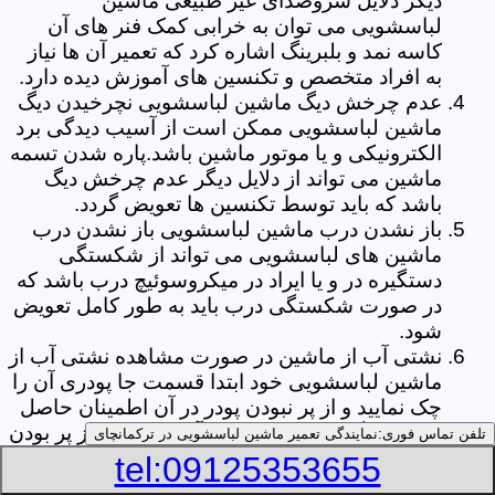
دیگر دلایل سروصدای غیر طبیعی ماشین
لباسشویی می توان به خرابی کمک فنر های آن
کاسه نمد و بلبرینگ اشاره کرد که تعمیر آن ها نیاز
به افراد متخصص و تکنسین های آموزش دیده دارد.
عدم چرخش دیگ ماشین لباسشویی نچرخیدن دیگ
ماشین لباسشویی ممکن است از آسیب دیدگی برد
الکترونیکی و یا موتور ماشین باشد.پاره شدن تسمه
ماشین می تواند از دلایل دیگر عدم چرخش دیگ
باشد که باید توسط تکنسین ها تعویض گردد.
باز نشدن درب ماشین لباسشویی باز نشدن درب
ماشین های لباسشویی می تواند از شکستگی
دستگیره در و یا ایراد در میکروسوئیچ درب باشد که
در صورت شکستگی درب باید به طور کامل تعویض
شود.
نشتی آب از ماشین در صورت مشاهده نشتی آب از
ماشین لباسشویی خود ابتدا قسمت جا پودری آن را
چک نمایید و از پر نبودن پودر در آن اطمینان حاصل
کنید.زیرا گاهی اوقات نشتی آب می تواند از پر بودن
تلفن تماس فوری:
نمایندگی تعمیر ماشین لباسشویی در ترکمانچای
بیش از حد جا پودری از پودر باشد.از دیگر علل ها
tel:09125353655
می توان به پارگی لاستیک دور درب ماشین شلنگ