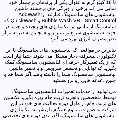
تا 16 کیلو گرم به عنوان یکی از برندهای پرچمدار خود
نمایی می کند.برخی از ویژگی های برجسته ماشین
لباسشویی های سامسونگ عبارتند از:AddWash
Bubble Wash VRT Smart Control و QuickWash که
سامسونگ ازتمامی این تکنولوژی های پیچیده و جدید در
جهت شستشوی سریع تر تمیزتر و همچنین به صرفه تر از
نظر مصرف انرژی بهره می گیرد.
بنابراین در مواقعی که لباسشویی های سامسونگ با این
تکنولوژی پیشرفته دچار مشکل می شوند حتما نیاز است
که از یک تعمیرکار حرفه ای لباسشویی سامسونگ کمک
بگیرید که توانایی و تخصص سرویس و یا تعمیر ماشین
لباسشویی سامسونگ شما را داشته باشد.اگر شما هم با
چنین دغدغه هایی رو برو هستید
می توانید از خدمات تعمیرات لباسشویی سامسونگ
توسط متخصصین باتجربه تربت جام بهره بگیرید.تکنسین
های تربت جام در طول دوره فعالیت های خود در این
شرکت به صورت مداوم همگام با پیشرفت تکنولوژی
لباسشویی های سامسونگ باگذراندن دوره های تخصصی