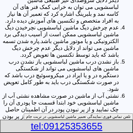
دیگر دلایل سروصدای غیر طبیعی ماشین
لباسشویی می توان به خرابی کمک فنر های آن
کاسه نمد و بلبرینگ اشاره کرد که تعمیر آن ها نیاز
به افراد متخصص و تکنسین های آموزش دیده دارد.
عدم چرخش دیگ ماشین لباسشویی نچرخیدن دیگ
ماشین لباسشویی ممکن است از آسیب دیدگی برد
الکترونیکی و یا موتور ماشین باشد.پاره شدن تسمه
ماشین می تواند از دلایل دیگر عدم چرخش دیگ
باشد که باید توسط تکنسین ها تعویض گردد.
باز نشدن درب ماشین لباسشویی باز نشدن درب
ماشین های لباسشویی می تواند از شکستگی
دستگیره در و یا ایراد در میکروسوئیچ درب باشد که
در صورت شکستگی درب باید به طور کامل تعویض
شود.
نشتی آب از ماشین در صورت مشاهده نشتی آب از
ماشین لباسشویی خود ابتدا قسمت جا پودری آن را
چک نمایید و از پر نبودن پودر در آن اطمینان حاصل
کنید.زیرا گاهی اوقات نشتی آب می تواند از پر بودن
تلفن تماس فوری:
نمایندگی تعمیر ماشین لباسشویی در تربت جام
بیش از حد جا پودری از پودر باشد.از دیگر علل ها
tel:09125353655
می توان به پارگی لاستیک دور درب ماشین شلنگ