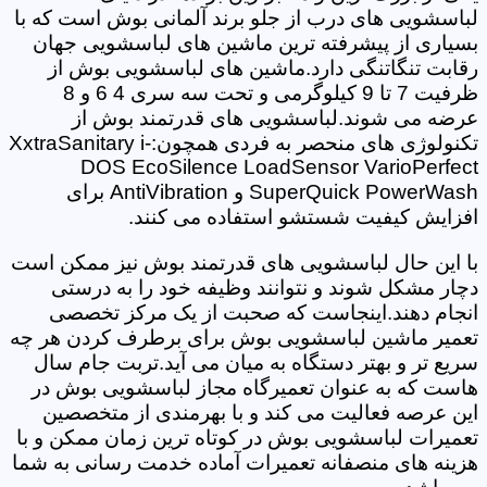
لباسشویی های درب از جلو برند آلمانی بوش است که با
بسیاری از پیشرفته ترین ماشین های لباسشویی جهان
رقابت تنگاتنگی دارد.ماشین های لباسشویی بوش از
ظرفیت 7 تا 9 کیلوگرمی و تحت سه سری 4 6 و 8
عرضه می شوند.لباسشویی های قدرتمند بوش از
تکنولوژی های منحصر به فردی همچون:XxtraSanitary i-
DOS EcoSilence LoadSensor VarioPerfect
SuperQuick PowerWash و AntiVibration برای
افزایش کیفیت شستشو استفاده می کنند.
با این حال لباسشویی های قدرتمند بوش نیز ممکن است
دچار مشکل شوند و نتوانند وظیفه خود را به درستی
انجام دهند.اینجاست که صحبت از یک مرکز تخصصی
تعمیر ماشین لباسشویی بوش برای برطرف کردن هر چه
سریع تر و بهتر دستگاه به میان می آید.تربت جام سال
هاست که به عنوان تعمیرگاه مجاز لباسشویی بوش در
این عرصه فعالیت می کند و با بهرمندی از متخصصین
تعمیرات لباسشویی بوش در کوتاه ترین زمان ممکن و با
هزینه های منصفانه تعمیرات آماده خدمت رسانی به شما