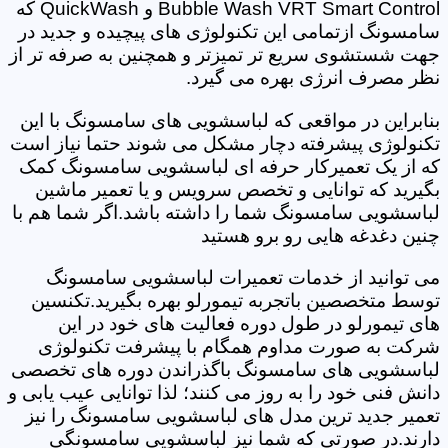
Bubble Wash VRT Smart Control و QuickWash که
سامسونگ ازتمامی این تکنولوژی های پیچیده و جدید در
جهت شستشوی سریع تر تمیزتر و همچنین به صرفه تر از
نظر مصرف انرژی بهره می گیرد.
بنابراین در مواقعی که لباسشویی های سامسونگ با این
تکنولوژی پیشرفته دچار مشکل می شوند حتما نیاز است
که از یک تعمیرکار حرفه ای لباسشویی سامسونگ کمک
بگیرید که توانایی و تخصص سرویس و یا تعمیر ماشین
لباسشویی سامسونگ شما را داشته باشد.اگر شما هم با
چنین دغدغه هایی رو برو هستید
می توانید از خدمات تعمیرات لباسشویی سامسونگ
توسط متخصصین باتجربه تیمورلو بهره بگیرید.تکنسین
های تیمورلو در طول دوره فعالیت های خود در این
شرکت به صورت مداوم همگام با پیشرفت تکنولوژی
لباسشویی های سامسونگ باگذراندن دوره های تخصصی
دانش فنی خود را به روز می کنند؛ لذا توانایی عیب یابی و
تعمیر جدید ترین مدل های لباسشویی سامسونگ را نیز
دارند.در صورتی که شما نیز لباسشویی سامسونگی