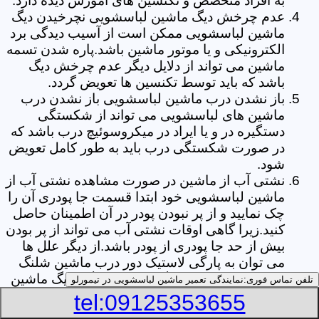
به افراد متخصص و تکنسین های آموزش دیده دارد.
عدم چرخش دیگ ماشین لباسشویی نچرخیدن دیگ
ماشین لباسشویی ممکن است از آسیب دیدگی برد
الکترونیکی و یا موتور ماشین باشد.پاره شدن تسمه
ماشین می تواند از دلایل دیگر عدم چرخش دیگ
باشد که باید توسط تکنسین ها تعویض گردد.
باز نشدن درب ماشین لباسشویی باز نشدن درب
ماشین های لباسشویی می تواند از شکستگی
دستگیره در و یا ایراد در میکروسوئیچ درب باشد که
در صورت شکستگی درب باید به طور کامل تعویض
شود.
نشتی آب از ماشین در صورت مشاهده نشتی آب از
ماشین لباسشویی خود ابتدا قسمت جا پودری آن را
چک نمایید و از پر نبودن پودر در آن اطمینان حاصل
کنید.زیرا گاهی اوقات نشتی آب می تواند از پر بودن
بیش از حد جا پودری از پودر باشد.از دیگر علل ها
می توان به پارگی لاستیک دور درب ماشین شلنگ
تخلیه خرطومی زیر دیگ و یا شکستگی دیگ ماشین
تلفن تماس فوری:
نمایندگی تعمیر ماشین لباسشویی در تیمورلو
های لباسشویی اشاره کرد.
tel:09125353655
خشک نکردن لباس ها یکی از بیشترین علل های