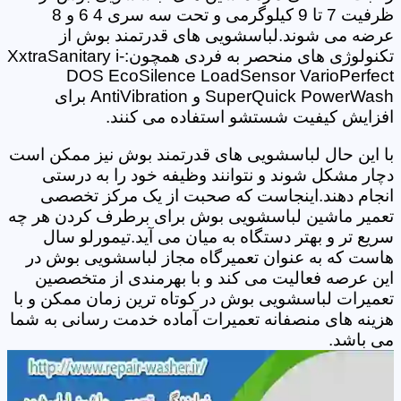
ظرفیت 7 تا 9 کیلوگرمی و تحت سه سری 4 6 و 8
عرضه می شوند.لباسشویی های قدرتمند بوش از
تکنولوژی های منحصر به فردی همچون:XxtraSanitary i-
DOS EcoSilence LoadSensor VarioPerfect
SuperQuick PowerWash و AntiVibration برای
افزایش کیفیت شستشو استفاده می کنند.
با این حال لباسشویی های قدرتمند بوش نیز ممکن است
دچار مشکل شوند و نتوانند وظیفه خود را به درستی
انجام دهند.اینجاست که صحبت از یک مرکز تخصصی
تعمیر ماشین لباسشویی بوش برای برطرف کردن هر چه
سریع تر و بهتر دستگاه به میان می آید.تیمورلو سال
هاست که به عنوان تعمیرگاه مجاز لباسشویی بوش در
این عرصه فعالیت می کند و با بهرمندی از متخصصین
تعمیرات لباسشویی بوش در کوتاه ترین زمان ممکن و با
هزینه های منصفانه تعمیرات آماده خدمت رسانی به شما
می باشد.