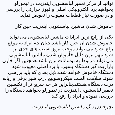
توانید از مرکز تعمیر لباسشویی ایندزیت در تیمورلو
بخواهید برد الکترونیکی اصلی و فیوز حرارتی را بررسی
و در صورت نیاز قطعات معیوب را تعویض نماید.
خاموش شدن ماشین لباسشویی ایندزیت حین کار
یکی از رایج ترین ایرادات ماشین لباسشویی می تواند
خاموش شدن آن حین کار باشد.چنان چه ایراد به موقع
رفع نشود می تواند موجب بروز آسیب های جدی تر
شود.مهم ترین دلیل خاموش شدن ماشین لباسشویی
می تواند مربوط به نوسانات برق باشد.همچنین اگر خازن
پارازیت گیر دستگاه بسوزد یا برد اصلی معیوب شود
دستگاه خاموش خواهد شد.دلایل بعدی که باید بررسی
شوند سلامت المنت میکروسوییچ درب شیر برقی و زبانه
درب دستگاه هستند.بنابراین هر چه سریع تر از تکنسین
تعمیر لباسشویی ایندزیت در تیمورلو بخواهید دستگاه را
بررسی نموده و ایراد را رفع کند.
نچرخیدن دیگ ماشین لباسشویی ایندزیت