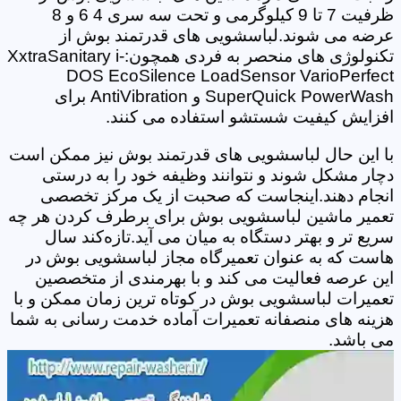
ظرفیت 7 تا 9 کیلوگرمی و تحت سه سری 4 6 و 8
عرضه می شوند.لباسشویی های قدرتمند بوش از
تکنولوژی های منحصر به فردی همچون:XxtraSanitary i-
DOS EcoSilence LoadSensor VarioPerfect
SuperQuick PowerWash و AntiVibration برای
افزایش کیفیت شستشو استفاده می کنند.
با این حال لباسشویی های قدرتمند بوش نیز ممکن است
دچار مشکل شوند و نتوانند وظیفه خود را به درستی
انجام دهند.اینجاست که صحبت از یک مرکز تخصصی
تعمیر ماشین لباسشویی بوش برای برطرف کردن هر چه
سریع تر و بهتر دستگاه به میان می آید.تازه‌کند سال
هاست که به عنوان تعمیرگاه مجاز لباسشویی بوش در
این عرصه فعالیت می کند و با بهرمندی از متخصصین
تعمیرات لباسشویی بوش در کوتاه ترین زمان ممکن و با
هزینه های منصفانه تعمیرات آماده خدمت رسانی به شما
می باشد.