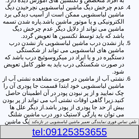
به افراد متخصص و تکنسین های آموزش دیده دارد.
عدم چرخش دیگ ماشین لباسشویی نچرخیدن دیگ
ماشین لباسشویی ممکن است از آسیب دیدگی برد
الکترونیکی و یا موتور ماشین باشد.پاره شدن تسمه
ماشین می تواند از دلایل دیگر عدم چرخش دیگ
باشد که باید توسط تکنسین ها تعویض گردد.
باز نشدن درب ماشین لباسشویی باز نشدن درب
ماشین های لباسشویی می تواند از شکستگی
دستگیره در و یا ایراد در میکروسوئیچ درب باشد که
در صورت شکستگی درب باید به طور کامل تعویض
شود.
نشتی آب از ماشین در صورت مشاهده نشتی آب از
ماشین لباسشویی خود ابتدا قسمت جا پودری آن را
چک نمایید و از پر نبودن پودر در آن اطمینان حاصل
کنید.زیرا گاهی اوقات نشتی آب می تواند از پر بودن
بیش از حد جا پودری از پودر باشد.از دیگر علل ها
می توان به پارگی لاستیک دور درب ماشین شلنگ
تخلیه خرطومی زیر دیگ و یا شکستگی دیگ ماشین
تلفن تماس فوری:
نمایندگی تعمیر ماشین لباسشویی در تازه‌کند
های لباسشویی اشاره کرد.
tel:09125353655
خشک نکردن لباس ها یکی از بیشترین علل های