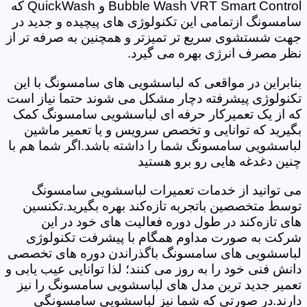
Bubble Wash VRT Smart Control و QuickWash که
سامسونگ ازتمامی این تکنولوژی های پیچیده و جدید در
جهت شستشوی سریع تر تمیزتر و همچنین به صرفه تر از
نظر مصرف انرژی بهره می گیرد.
بنابراین در مواقعی که لباسشویی های سامسونگ با این
تکنولوژی پیشرفته دچار مشکل می شوند حتما نیاز است
که از یک تعمیرکار حرفه ای لباسشویی سامسونگ کمک
بگیرید که توانایی و تخصص سرویس و یا تعمیر ماشین
لباسشویی سامسونگ شما را داشته باشد.اگر شما هم با
چنین دغدغه هایی رو برو هستید
می توانید از خدمات تعمیرات لباسشویی سامسونگ
توسط متخصصین باتجربه تازه‌کند بهره بگیرید.تکنسین
های تازه‌کند در طول دوره فعالیت های خود در این
شرکت به صورت مداوم همگام با پیشرفت تکنولوژی
لباسشویی های سامسونگ باگذراندن دوره های تخصصی
دانش فنی خود را به روز می کنند؛ لذا توانایی عیب یابی و
تعمیر جدید ترین مدل های لباسشویی سامسونگ را نیز
دارند.در صورتی که شما نیز لباسشویی سامسونگی