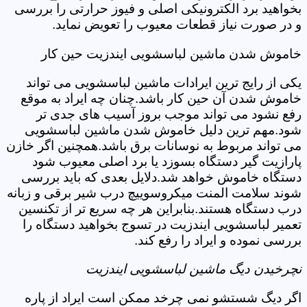
بخواهید برد الکترونیکی اصلی و فیوز حرارتی را بررسی
و در صورت نیاز قطعات معیوب را تعویض نماید.
خاموش شدن ماشین لباسشویی ایندزیت حین کار
یکی از رایج ترین ایرادات ماشین لباسشویی می تواند
خاموش شدن آن حین کار باشد.چنان چه ایراد به موقع
رفع نشود می تواند موجب بروز آسیب های جدی تر
شود.مهم ترین دلیل خاموش شدن ماشین لباسشویی
می تواند مربوط به نوسانات برق باشد.همچنین اگر خازن
پارازیت گیر دستگاه بسوزد یا برد اصلی معیوب شود
دستگاه خاموش خواهد شد.دلایل بعدی که باید بررسی
شوند سلامت المنت میکروسوییچ درب شیر برقی و زبانه
درب دستگاه هستند.بنابراین هر چه سریع تر از تکنسین
تعمیر لباسشویی ایندزیت در تسوج بخواهید دستگاه را
بررسی نموده و ایراد را رفع کند.
نچرخیدن دیگ ماشین لباسشویی ایندزیت
اگر دیگ شستشو نمی چرخد ممکن است ایراد از پاره