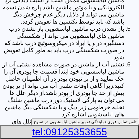
ماشین لباسشویی ممکن است از آسیب دیدگی برد
الکترونیکی و یا موتور ماشین باشد.پاره شدن تسمه
ماشین می تواند از دلایل دیگر عدم چرخش دیگ
باشد که باید توسط تکنسین ها تعویض گردد.
باز نشدن درب ماشین لباسشویی باز نشدن درب
ماشین های لباسشویی می تواند از شکستگی
دستگیره در و یا ایراد در میکروسوئیچ درب باشد که
در صورت شکستگی درب باید به طور کامل تعویض
شود.
نشتی آب از ماشین در صورت مشاهده نشتی آب از
ماشین لباسشویی خود ابتدا قسمت جا پودری آن را
چک نمایید و از پر نبودن پودر در آن اطمینان حاصل
کنید.زیرا گاهی اوقات نشتی آب می تواند از پر بودن
بیش از حد جا پودری از پودر باشد.از دیگر علل ها
می توان به پارگی لاستیک دور درب ماشین شلنگ
تخلیه خرطومی زیر دیگ و یا شکستگی دیگ ماشین
های لباسشویی اشاره کرد.
خشک نکردن لباس ها یکی از بیشترین علل های
تلفن تماس فوری:
نمایندگی تعمیر ماشین لباسشویی در تسوج
خشک نکردن لباس ها توسط ماشین های
tel:09125353655
لباسشویی پر کردن دیگ آن ها بیش از حد ظرفیت