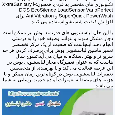
تکنولوژی های منحصر به فردی همچون:XxtraSanitary i-
DOS EcoSilence LoadSensor VarioPerfect
SuperQuick PowerWash و AntiVibration برای
افزایش کیفیت شستشو استفاده می کنند.
با این حال لباسشویی های قدرتمند بوش نیز ممکن است
دچار مشکل شوند و نتوانند وظیفه خود را به درستی
انجام دهند.اینجاست که صحبت از یک مرکز تخصصی
تعمیر ماشین لباسشویی بوش برای برطرف کردن هر چه
سریع تر و بهتر دستگاه به میان می آید.تسوج سال
هاست که به عنوان تعمیرگاه مجاز لباسشویی بوش در
این عرصه فعالیت می کند و با بهرمندی از متخصصین
تعمیرات لباسشویی بوش در کوتاه ترین زمان ممکن و با
هزینه های منصفانه تعمیرات آماده خدمت رسانی به شما
می باشد.