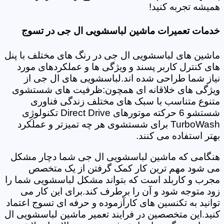
همیشه تجربه کنید!
خدمات تعمیرات ماشین لباسشویی ال جی در تسوج
ماشین های لباسشویی ال جی در رنگ های مختلف با پنل
های کنترل کاربر پسند و ویژگی ها و عملکردهای مورد
نیاز شما طراحی شده اند.لباسشویی های ال جی از
ویژگی های خلاقانه ای همچون:ظرفیت های شستشوی
متنوع متناسب با سبک های مختلف زندگی فناوری
شستشو 6 حرکته موتورهای Direct Drive تکنولوژِی
TurboWash برای شستشوی هر چه تمیزتر و عملکرد
بهتر استفاده می کنند.
هنگامی که ماشین لباسشویی ال جی شما دچار مشکل
می شود مهم ترین کار کمک گرفتن از یک متخصص
مجرب و کاربلد است که بتواند مشکل لباسشویی شما را
زود متوجه شود و آن را برطرف کند.برای این کار می
توانید به تکنسین های کارآزموده و حرفه ای تسوج اعتماد
کنید.این متخصصین در فرایند تعمیر ماشین لباسشویی ال