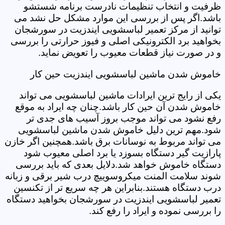
ظرفیت و انتخاب تنظیمات نادرست برنامه شستشو
باشد.اگر پس از بررسی این موارد مشکل حل نشد می
توانید از مرکز تعمیر لباسشویی ایندزیت در سورشجان
بخواهید برد الکترونیکی اصلی و فیوز حرارتی را بررسی
و در صورت نیاز قطعات معیوب را تعویض نماید.
خاموش شدن ماشین لباسشویی ایندزیت حین کار
یکی از رایج ترین ایرادات ماشین لباسشویی می تواند
خاموش شدن آن حین کار باشد.چنان چه ایراد به موقع
رفع نشود می تواند موجب بروز آسیب های جدی تر
شود.مهم ترین دلیل خاموش شدن ماشین لباسشویی
می تواند مربوط به نوسانات برق باشد.همچنین اگر خازن
پارازیت گیر دستگاه بسوزد یا برد اصلی معیوب شود
دستگاه خاموش خواهد شد.دلایل بعدی که باید بررسی
شوند سلامت المنت میکروسوییچ درب شیر برقی و زبانه
درب دستگاه هستند.بنابراین هر چه سریع تر از تکنسین
تعمیر لباسشویی ایندزیت در سورشجان بخواهید دستگاه
را بررسی نموده و ایراد را رفع کند.