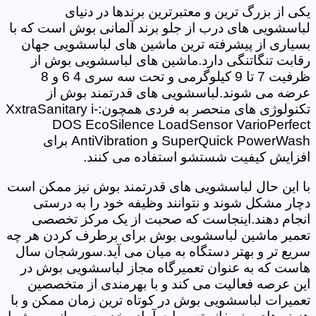
یکی از بزرگ ترین و معتبرترین برندها در دنیای
لباسشویی های درب از جلو برند آلمانی بوش است که با
بسیاری از پیشرفته ترین ماشین های لباسشویی جهان
رقابت تنگاتنگی دارد.ماشین های لباسشویی بوش از
ظرفیت 7 تا 9 کیلوگرمی و تحت سه سری 4 6 و 8
عرضه می شوند.لباسشویی های قدرتمند بوش از
تکنولوژی های منحصر به فردی همچون:XxtraSanitary i-
DOS EcoSilence LoadSensor VarioPerfect
SuperQuick PowerWash و AntiVibration برای
افزایش کیفیت شستشو استفاده می کنند.
با این حال لباسشویی های قدرتمند بوش نیز ممکن است
دچار مشکل شوند و نتوانند وظیفه خود را به درستی
انجام دهند.اینجاست که صحبت از یک مرکز تخصصی
تعمیر ماشین لباسشویی بوش برای برطرف کردن هر چه
سریع تر و بهتر دستگاه به میان می آید.سورشجان سال
هاست که به عنوان تعمیرگاه مجاز لباسشویی بوش در
این عرصه فعالیت می کند و با بهرمندی از متخصصین
تعمیرات لباسشویی بوش در کوتاه ترین زمان ممکن و با