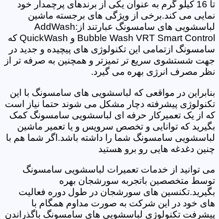
تا 16 کیلو گرم به عنوان یکی از برندهای پرچمدار خود
نمایی می کند.برخی از ویژگی های برجسته ماشین
لباسشویی های سامسونگ عبارتند از:AddWash
Bubble Wash VRT Smart Control و QuickWash که
سامسونگ ازتمامی این تکنولوژی های پیچیده و جدید در
جهت شستشوی سریع تر تمیزتر و همچنین به صرفه تر از
نظر مصرف انرژی بهره می گیرد.
بنابراین در مواقعی که لباسشویی های سامسونگ با این
تکنولوژی پیشرفته دچار مشکل می شوند حتما نیاز است
که از یک تعمیرکار حرفه ای لباسشویی سامسونگ کمک
بگیرید که توانایی و تخصص سرویس و یا تعمیر ماشین
لباسشویی سامسونگ شما را داشته باشد.اگر شما هم با
چنین دغدغه هایی رو برو هستید
می توانید از خدمات تعمیرات لباسشویی سامسونگ
توسط متخصصین باتجربه سورشجان بهره
بگیرید.تکنسین های سورشجان در طول دوره فعالیت
های خود در این شرکت به صورت مداوم همگام با
پیشرفت تکنولوژی لباسشویی های سامسونگ باگذراندن