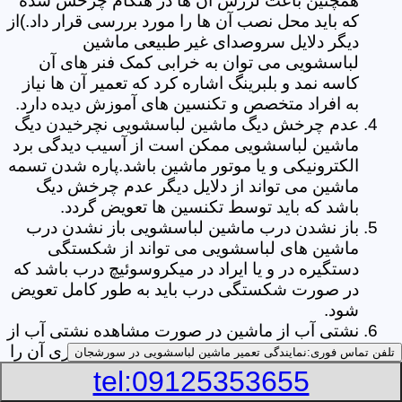
همچنین باعث لرزش آن ها در هنگام چرخش شده
که باید محل نصب آن ها را مورد بررسی قرار داد.)از
دیگر دلایل سروصدای غیر طبیعی ماشین
لباسشویی می توان به خرابی کمک فنر های آن
کاسه نمد و بلبرینگ اشاره کرد که تعمیر آن ها نیاز
به افراد متخصص و تکنسین های آموزش دیده دارد.
عدم چرخش دیگ ماشین لباسشویی نچرخیدن دیگ
ماشین لباسشویی ممکن است از آسیب دیدگی برد
الکترونیکی و یا موتور ماشین باشد.پاره شدن تسمه
ماشین می تواند از دلایل دیگر عدم چرخش دیگ
باشد که باید توسط تکنسین ها تعویض گردد.
باز نشدن درب ماشین لباسشویی باز نشدن درب
ماشین های لباسشویی می تواند از شکستگی
دستگیره در و یا ایراد در میکروسوئیچ درب باشد که
در صورت شکستگی درب باید به طور کامل تعویض
شود.
نشتی آب از ماشین در صورت مشاهده نشتی آب از
ماشین لباسشویی خود ابتدا قسمت جا پودری آن را
تلفن تماس فوری:
نمایندگی تعمیر ماشین لباسشویی در سورشجان
چک نمایید و از پر نبودن پودر در آن اطمینان حاصل
tel:09125353655
کنید.زیرا گاهی اوقات نشتی آب می تواند از پر بودن