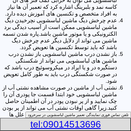
لباسشویی می توان به خرابی کمک فنر های آن
کاسه نمد و بلبرینگ اشاره کرد که تعمیر آن ها نیاز
به افراد متخصص و تکنسین های آموزش دیده دارد.
عدم چرخش دیگ ماشین لباسشویی نچرخیدن دیگ
ماشین لباسشویی ممکن است از آسیب دیدگی برد
الکترونیکی و یا موتور ماشین باشد.پاره شدن تسمه
ماشین می تواند از دلایل دیگر عدم چرخش دیگ
باشد که باید توسط تکنسین ها تعویض گردد.
باز نشدن درب ماشین لباسشویی باز نشدن درب
ماشین های لباسشویی می تواند از شکستگی
دستگیره در و یا ایراد در میکروسوئیچ درب باشد که
در صورت شکستگی درب باید به طور کامل تعویض
شود.
نشتی آب از ماشین در صورت مشاهده نشتی آب از
ماشین لباسشویی خود ابتدا قسمت جا پودری آن را
چک نمایید و از پر نبودن پودر در آن اطمینان حاصل
کنید.زیرا گاهی اوقات نشتی آب می تواند از پر بودن
بیش از حد جا پودری از پودر باشد.از دیگر علل ها
تلفن تماس فوری:
نمایندگی تعمیر ماشین لباسشویی در سرخرود
می توان به پارگی لاستیک دور درب ماشین شلنگ
tel:09014513696
تخلیه خرطومی زیر دیگ و یا شکستگی دیگ ماشین