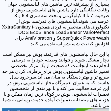
بسیاری از پیشرفته ترین ماشین های لباسشویی جهان
رقابت تنگاتنگی دارد.ماشین های لباسشویی بوش از
ظرفیت 7 تا 9 کیلوگرمی و تحت سه سری 4 6 و 8
عرضه می شوند.لباسشویی های قدرتمند بوش از
تکنولوژی های منحصر به فردی همچون:XxtraSanitary i-
DOS EcoSilence LoadSensor VarioPerfect
SuperQuick PowerWash و AntiVibration برای
افزایش کیفیت شستشو استفاده می کنند.
با این حال لباسشویی های قدرتمند بوش نیز ممکن است
دچار مشکل شوند و نتوانند وظیفه خود را به درستی
انجام دهند.اینجاست که صحبت از یک مرکز تخصصی
تعمیر ماشین لباسشویی بوش برای برطرف کردن هر چه
سریع تر و بهتر دستگاه به میان می آید.سرخرود سال
هاست که به عنوان تعمیرگاه مجاز لباسشویی بوش در
این عرصه فعالیت می کند و با بهرمندی از متخصصین
تعمیرات لباسشویی بوش در کوتاه ترین زمان ممکن و با
هزینه های منصفانه تعمیرات آماده خدمت رسانی به شما
می باشد.