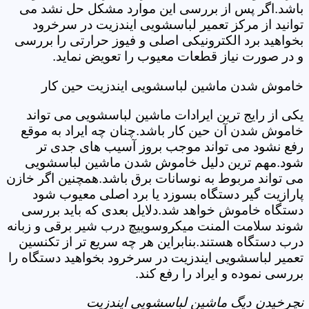
باشد.اگر پس از بررسی این موارد مشکل حل نشد می
توانید از مرکز تعمیر لباسشویی ایندزیت در سرخرود
بخواهید برد الکترونیکی اصلی و فیوز حرارتی را بررسی
و در صورت نیاز قطعات معیوب را تعویض نماید.
خاموش شدن ماشین لباسشویی ایندزیت حین کار
یکی از رایج ترین ایرادات ماشین لباسشویی می تواند
خاموش شدن آن حین کار باشد.چنان چه ایراد به موقع
رفع نشود می تواند موجب بروز آسیب های جدی تر
شود.مهم ترین دلیل خاموش شدن ماشین لباسشویی
می تواند مربوط به نوسانات برق باشد.همچنین اگر خازن
پارازیت گیر دستگاه بسوزد یا برد اصلی معیوب شود
دستگاه خاموش خواهد شد.دلایل بعدی که باید بررسی
شوند سلامت المنت میکروسوییچ درب شیر برقی و زبانه
درب دستگاه هستند.بنابراین هر چه سریع تر از تکنسین
تعمیر لباسشویی ایندزیت در سرخرود بخواهید دستگاه را
بررسی نموده و ایراد را رفع کند.
نچرخیدن دیگ ماشین لباسشویی ایندزیت