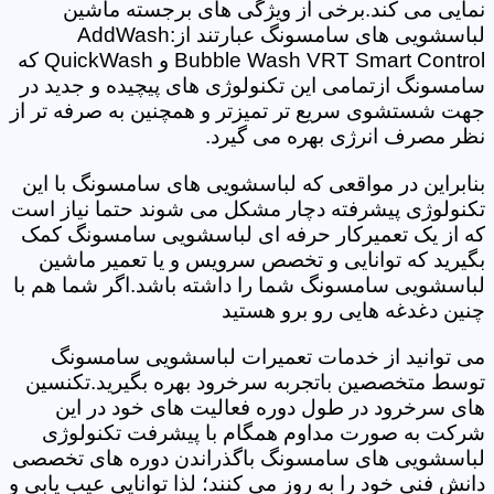
نمایی می کند.برخی از ویژگی های برجسته ماشین
لباسشویی های سامسونگ عبارتند از:AddWash
Bubble Wash VRT Smart Control و QuickWash که
سامسونگ ازتمامی این تکنولوژی های پیچیده و جدید در
جهت شستشوی سریع تر تمیزتر و همچنین به صرفه تر از
نظر مصرف انرژی بهره می گیرد.
بنابراین در مواقعی که لباسشویی های سامسونگ با این
تکنولوژی پیشرفته دچار مشکل می شوند حتما نیاز است
که از یک تعمیرکار حرفه ای لباسشویی سامسونگ کمک
بگیرید که توانایی و تخصص سرویس و یا تعمیر ماشین
لباسشویی سامسونگ شما را داشته باشد.اگر شما هم با
چنین دغدغه هایی رو برو هستید
می توانید از خدمات تعمیرات لباسشویی سامسونگ
توسط متخصصین باتجربه سرخرود بهره بگیرید.تکنسین
های سرخرود در طول دوره فعالیت های خود در این
شرکت به صورت مداوم همگام با پیشرفت تکنولوژی
لباسشویی های سامسونگ باگذراندن دوره های تخصصی
دانش فنی خود را به روز می کنند؛ لذا توانایی عیب یابی و