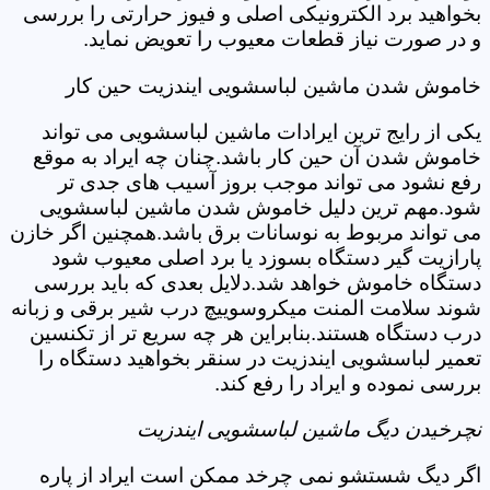
بخواهید برد الکترونیکی اصلی و فیوز حرارتی را بررسی
و در صورت نیاز قطعات معیوب را تعویض نماید.
خاموش شدن ماشین لباسشویی ایندزیت حین کار
یکی از رایج ترین ایرادات ماشین لباسشویی می تواند
خاموش شدن آن حین کار باشد.چنان چه ایراد به موقع
رفع نشود می تواند موجب بروز آسیب های جدی تر
شود.مهم ترین دلیل خاموش شدن ماشین لباسشویی
می تواند مربوط به نوسانات برق باشد.همچنین اگر خازن
پارازیت گیر دستگاه بسوزد یا برد اصلی معیوب شود
دستگاه خاموش خواهد شد.دلایل بعدی که باید بررسی
شوند سلامت المنت میکروسوییچ درب شیر برقی و زبانه
درب دستگاه هستند.بنابراین هر چه سریع تر از تکنسین
تعمیر لباسشویی ایندزیت در سنقر بخواهید دستگاه را
بررسی نموده و ایراد را رفع کند.
نچرخیدن دیگ ماشین لباسشویی ایندزیت
اگر دیگ شستشو نمی چرخد ممکن است ایراد از پاره