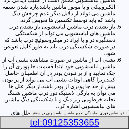
ماشین لباسشویی ممکن است از آسیب دیدگی برد
الکترونیکی و یا موتور ماشین باشد.پاره شدن تسمه
ماشین می تواند از دلایل دیگر عدم چرخش دیگ
باشد که باید توسط تکنسین ها تعویض گردد.
باز نشدن درب ماشین لباسشویی باز نشدن درب
ماشین های لباسشویی می تواند از شکستگی
دستگیره در و یا ایراد در میکروسوئیچ درب باشد که
در صورت شکستگی درب باید به طور کامل تعویض
شود.
نشتی آب از ماشین در صورت مشاهده نشتی آب از
ماشین لباسشویی خود ابتدا قسمت جا پودری آن را
چک نمایید و از پر نبودن پودر در آن اطمینان حاصل
کنید.زیرا گاهی اوقات نشتی آب می تواند از پر بودن
بیش از حد جا پودری از پودر باشد.از دیگر علل ها
می توان به پارگی لاستیک دور درب ماشین شلنگ
تخلیه خرطومی زیر دیگ و یا شکستگی دیگ ماشین
های لباسشویی اشاره کرد.
خشک نکردن لباس ها یکی از بیشترین علل های
تلفن تماس فوری:
نمایندگی تعمیر ماشین لباسشویی در سنقر
خشک نکردن لباس ها توسط ماشین های
tel:09125353655
لباسشویی پر کردن دیگ آن ها بیش از حد ظرفیت