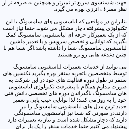
جهت شستشوی سریع تر تمیزتر و همچنین به صرفه تر از
نظر مصرف انرژی بهره می گیرد.
بنابراین در مواقعی که لباسشویی های سامسونگ با این
تکنولوژی پیشرفته دچار مشکل می شوند حتما نیاز است
که از یک تعمیرکار حرفه ای لباسشویی سامسونگ کمک
بگیرید که توانایی و تخصص سرویس و یا تعمیر ماشین
لباسشویی سامسونگ شما را داشته باشد.اگر شما هم با
چنین دغدغه هایی رو برو هستید
می توانید از خدمات تعمیرات لباسشویی سامسونگ
توسط متخصصین باتجربه سنقر بهره بگیرید.تکنسین های
سنقر در طول دوره فعالیت های خود در این شرکت به
صورت مداوم همگام با پیشرفت تکنولوژی لباسشویی
های سامسونگ باگذراندن دوره های تخصصی دانش فنی
خود را به روز می کنند؛ لذا توانایی عیب یابی و تعمیر
جدید ترین مدل های لباسشویی سامسونگ را نیز
دارند.در صورتی که شما نیز لباسشویی سامسونگی
دارید که دچار مشکل شده است و نیاز به تعمیرات دارد
پیشنهاد می کنیم حتما خدمات سنقر را یک بار برای