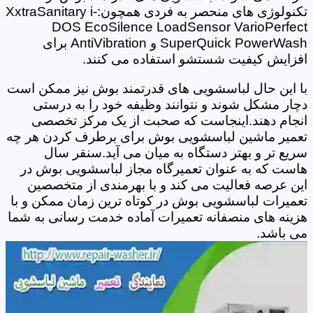
تکنولوژی های منحصر به فردی همچون:XxtraSanitary i-
DOS EcoSilence LoadSensor VarioPerfect
SuperQuick PowerWash و AntiVibration برای
افزایش کیفیت شستشو استفاده می کنند.
با این حال لباسشویی های قدرتمند بوش نیز ممکن است
دچار مشکل شوند و نتوانند وظیفه خود را به درستی
انجام دهند.اینجاست که صحبت از یک مرکز تخصصی
تعمیر ماشین لباسشویی بوش برای برطرف کردن هر چه
سریع تر و بهتر دستگاه به میان می آید.سنقر سال
هاست که به عنوان تعمیرگاه مجاز لباسشویی بوش در
این عرصه فعالیت می کند و با بهرمندی از متخصصین
تعمیرات لباسشویی بوش در کوتاه ترین زمان ممکن و با
هزینه های منصفانه تعمیرات آماده خدمت رسانی به شما
می باشد.