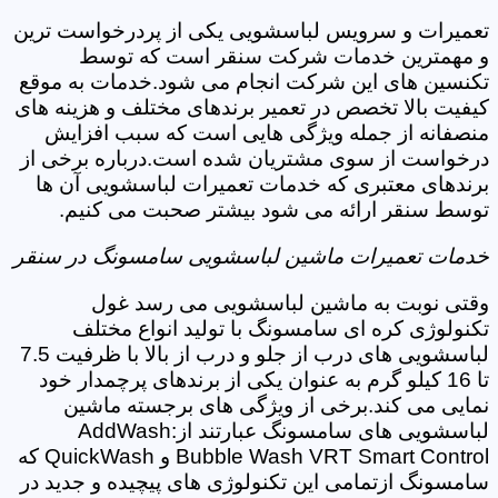
تعمیرات و سرویس لباسشویی یکی از پردرخواست ترین
و مهمترین خدمات شرکت سنقر است که توسط
تکنسین های این شرکت انجام می شود.خدمات به موقع
کیفیت بالا تخصص در تعمیر برندهای مختلف و هزینه های
منصفانه از جمله ویژگی هایی است که سبب افزایش
درخواست از سوی مشتریان شده است.درباره برخی از
برندهای معتبری که خدمات تعمیرات لباسشویی آن ها
توسط سنقر ارائه می شود بیشتر صحبت می کنیم.
خدمات تعمیرات ماشین لباسشویی سامسونگ در سنقر
وقتی نوبت به ماشین لباسشویی می رسد غول
تکنولوژی کره ای سامسونگ با تولید انواع مختلف
لباسشویی های درب از جلو و درب از بالا با ظرفیت 7.5
تا 16 کیلو گرم به عنوان یکی از برندهای پرچمدار خود
نمایی می کند.برخی از ویژگی های برجسته ماشین
لباسشویی های سامسونگ عبارتند از:AddWash
Bubble Wash VRT Smart Control و QuickWash که
سامسونگ ازتمامی این تکنولوژی های پیچیده و جدید در