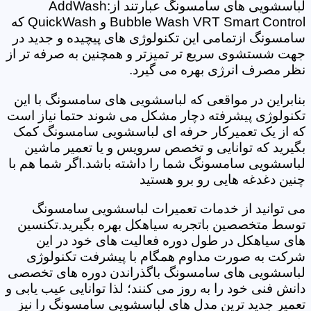
لباسشویی های سامسونگ عبارتند از:AddWash
Bubble Wash VRT Smart Control و QuickWash که
سامسونگ ازتمامی این تکنولوژی های پیچیده و جدید در
جهت شستشوی سریع تر تمیزتر و همچنین به صرفه تر از
نظر مصرف انرژی بهره می گیرد.
بنابراین در مواقعی که لباسشویی های سامسونگ با این
تکنولوژی پیشرفته دچار مشکل می شوند حتما نیاز است
که از یک تعمیرکار حرفه ای لباسشویی سامسونگ کمک
بگیرید که توانایی و تخصص سرویس و یا تعمیر ماشین
لباسشویی سامسونگ شما را داشته باشد.اگر شما هم با
چنین دغدغه هایی رو برو هستید
می توانید از خدمات تعمیرات لباسشویی سامسونگ
توسط متخصصین باتجربه سیاهکل بهره بگیرید.تکنسین
های سیاهکل در طول دوره فعالیت های خود در این
شرکت به صورت مداوم همگام با پیشرفت تکنولوژی
لباسشویی های سامسونگ باگذراندن دوره های تخصصی
دانش فنی خود را به روز می کنند؛ لذا توانایی عیب یابی و
تعمیر جدید ترین مدل های لباسشویی سامسونگ را نیز