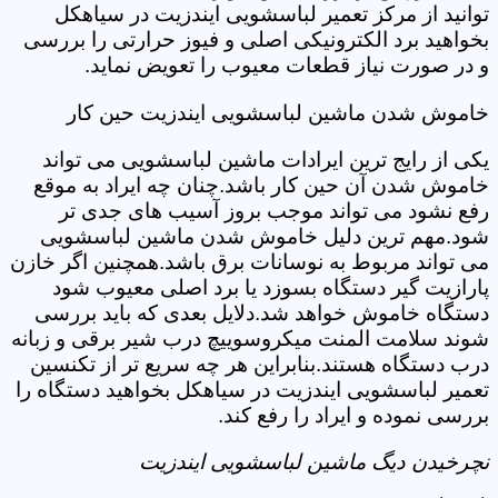
توانید از مرکز تعمیر لباسشویی ایندزیت در سیاهکل
بخواهید برد الکترونیکی اصلی و فیوز حرارتی را بررسی
و در صورت نیاز قطعات معیوب را تعویض نماید.
خاموش شدن ماشین لباسشویی ایندزیت حین کار
یکی از رایج ترین ایرادات ماشین لباسشویی می تواند
خاموش شدن آن حین کار باشد.چنان چه ایراد به موقع
رفع نشود می تواند موجب بروز آسیب های جدی تر
شود.مهم ترین دلیل خاموش شدن ماشین لباسشویی
می تواند مربوط به نوسانات برق باشد.همچنین اگر خازن
پارازیت گیر دستگاه بسوزد یا برد اصلی معیوب شود
دستگاه خاموش خواهد شد.دلایل بعدی که باید بررسی
شوند سلامت المنت میکروسوییچ درب شیر برقی و زبانه
درب دستگاه هستند.بنابراین هر چه سریع تر از تکنسین
تعمیر لباسشویی ایندزیت در سیاهکل بخواهید دستگاه را
بررسی نموده و ایراد را رفع کند.
نچرخیدن دیگ ماشین لباسشویی ایندزیت