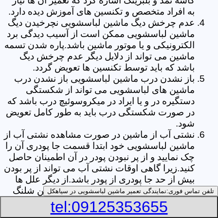
کاسه نمد و بلبرینگ اشاره کرد که تعمیر آن ها نیاز
به افراد متخصص و تکنسین های آموزش دیده دارد.
عدم چرخش دیگ ماشین لباسشویی نچرخیدن دیگ
ماشین لباسشویی ممکن است از آسیب دیدگی برد
الکترونیکی و یا موتور ماشین باشد.پاره شدن تسمه
ماشین می تواند از دلایل دیگر عدم چرخش دیگ
باشد که باید توسط تکنسین ها تعویض گردد.
باز نشدن درب ماشین لباسشویی باز نشدن درب
ماشین های لباسشویی می تواند از شکستگی
دستگیره در و یا ایراد در میکروسوئیچ درب باشد که
در صورت شکستگی درب باید به طور کامل تعویض
شود.
نشتی آب از ماشین در صورت مشاهده نشتی آب از
ماشین لباسشویی خود ابتدا قسمت جا پودری آن را
چک نمایید و از پر نبودن پودر در آن اطمینان حاصل
کنید.زیرا گاهی اوقات نشتی آب می تواند از پر بودن
بیش از حد جا پودری از پودر باشد.از دیگر علل ها
می توان به پارگی لاستیک دور درب ماشین شلنگ
تلفن تماس فوری:
نمایندگی تعمیر ماشین لباسشویی در سیاهکل
تخلیه خرطومی زیر دیگ و یا شکستگی دیگ ماشین
tel:09125353655
های لباسشویی اشاره کرد.