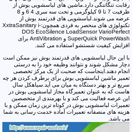
رقابت تنگاتنگی دارد.ماشین های لباسشویی بوش از
ظرفیت 7 تا 9 کیلوگرمی و تحت سه سری 4 6 و 8
عرضه می شوند.لباسشویی های قدرتمند بوش از
تکنولوژی های منحصر به فردی همچون:XxtraSanitary i-
DOS EcoSilence LoadSensor VarioPerfect
SuperQuick PowerWash و AntiVibration برای
افزایش کیفیت شستشو استفاده می کنند.
با این حال لباسشویی های قدرتمند بوش نیز ممکن است
دچار مشکل شوند و نتوانند وظیفه خود را به درستی
انجام دهند.اینجاست که صحبت از یک مرکز تخصصی
تعمیر ماشین لباسشویی بوش برای برطرف کردن هر چه
سریع تر و بهتر دستگاه به میان می آید.سیاهکل سال
هاست که به عنوان تعمیرگاه مجاز لباسشویی بوش در
این عرصه فعالیت می کند و با بهرمندی از متخصصین
تعمیرات لباسشویی بوش در کوتاه ترین زمان ممکن و با
هزینه های منصفانه تعمیرات آماده خدمت رسانی به شما
می باشد.