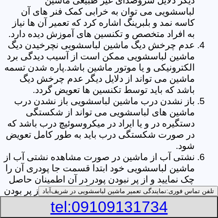
دیگر دلایل سروصدای غیر طبیعی ماشین
لباسشویی می توان به خرابی کمک فنر های آن
کاسه نمد و بلبرینگ اشاره کرد که تعمیر آن ها نیاز
به افراد متخصص و تکنسین های آموزش دیده دارد.
عدم چرخش دیگ ماشین لباسشویی نچرخیدن دیگ
ماشین لباسشویی ممکن است از آسیب دیدگی برد
الکترونیکی و یا موتور ماشین باشد.پاره شدن تسمه
ماشین می تواند از دلایل دیگر عدم چرخش دیگ
باشد که باید توسط تکنسین ها تعویض گردد.
باز نشدن درب ماشین لباسشویی باز نشدن درب
ماشین های لباسشویی می تواند از شکستگی
دستگیره در و یا ایراد در میکروسوئیچ درب باشد که
در صورت شکستگی درب باید به طور کامل تعویض
شود.
نشتی آب از ماشین در صورت مشاهده نشتی آب از
ماشین لباسشویی خود ابتدا قسمت جا پودری آن را
چک نمایید و از پر نبودن پودر در آن اطمینان حاصل
کنید.زیرا گاهی اوقات نشتی آب می تواند از پر بودن
تلفن تماس فوری:
نمایندگی تعمیر ماشین لباسشویی در شریف‌آباد
بیش از حد جا پودری از پودر باشد.از دیگر علل ها
tel:09109131734
می توان به پارگی لاستیک دور درب ماشین شلنگ