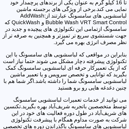
تا 16 کیلو گرم به عنوان یکی از برندهای پرچمدار خود
نمایی می کند.برخی از ویژگی های برجسته ماشین
لباسشویی های سامسونگ عبارتند از:AddWash
Bubble Wash VRT Smart Control و QuickWash که
سامسونگ ازتمامی این تکنولوژی های پیچیده و جدید در
جهت شستشوی سریع تر تمیزتر و همچنین به صرفه تر از
نظر مصرف انرژی بهره می گیرد.
بنابراین در مواقعی که لباسشویی های سامسونگ با این
تکنولوژی پیشرفته دچار مشکل می شوند حتما نیاز است
که از یک تعمیرکار حرفه ای لباسشویی سامسونگ کمک
بگیرید که توانایی و تخصص سرویس و یا تعمیر ماشین
لباسشویی سامسونگ شما را داشته باشد.اگر شما هم با
چنین دغدغه هایی رو برو هستید
می توانید از خدمات تعمیرات لباسشویی سامسونگ
توسط متخصصین باتجربه شریف‌آباد بهره بگیرید.تکنسین
های شریف‌آباد در طول دوره فعالیت های خود در این
شرکت به صورت مداوم همگام با پیشرفت تکنولوژی
لباسشویی های سامسونگ باگذراندن دوره های تخصصی