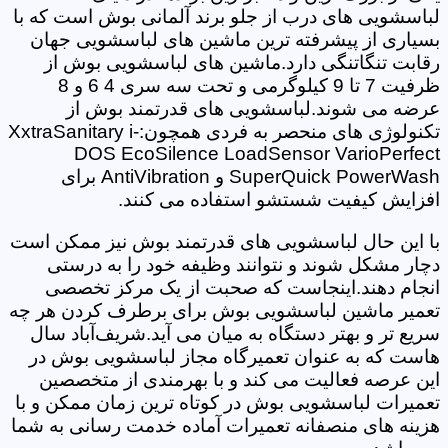
لباسشویی های درب از جلو برند آلمانی بوش است که با
بسیاری از پیشرفته ترین ماشین های لباسشویی جهان
رقابت تنگاتنگی دارد.ماشین های لباسشویی بوش از
ظرفیت 7 تا 9 کیلوگرمی و تحت سه سری 4 6 و 8
عرضه می شوند.لباسشویی های قدرتمند بوش از
تکنولوژی های منحصر به فردی همچون:XxtraSanitary i-
DOS EcoSilence LoadSensor VarioPerfect
SuperQuick PowerWash و AntiVibration برای
افزایش کیفیت شستشو استفاده می کنند.
با این حال لباسشویی های قدرتمند بوش نیز ممکن است
دچار مشکل شوند و نتوانند وظیفه خود را به درستی
انجام دهند.اینجاست که صحبت از یک مرکز تخصصی
تعمیر ماشین لباسشویی بوش برای برطرف کردن هر چه
سریع تر و بهتر دستگاه به میان می آید.شریف‌آباد سال
هاست که به عنوان تعمیرگاه مجاز لباسشویی بوش در
این عرصه فعالیت می کند و با بهرمندی از متخصصین
تعمیرات لباسشویی بوش در کوتاه ترین زمان ممکن و با
هزینه های منصفانه تعمیرات آماده خدمت رسانی به شما