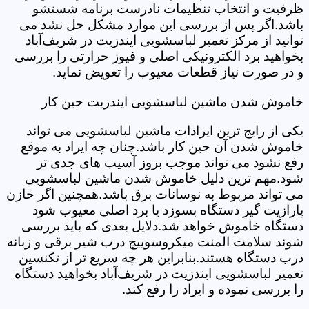
ظرفیت و انتخاب تنظیمات نادرست برنامه شستشو
باشد.اگر پس از بررسی این موارد مشکل حل نشد می
توانید از مرکز تعمیر لباسشویی ایندزیت در شریف‌آباد
بخواهید برد الکترونیکی اصلی و فیوز حرارتی را بررسی
و در صورت نیاز قطعات معیوب را تعویض نماید.
خاموش شدن ماشین لباسشویی ایندزیت حین کار
یکی از رایج ترین ایرادات ماشین لباسشویی می تواند
خاموش شدن آن حین کار باشد.چنان چه ایراد به موقع
رفع نشود می تواند موجب بروز آسیب های جدی تر
شود.مهم ترین دلیل خاموش شدن ماشین لباسشویی
می تواند مربوط به نوسانات برق باشد.همچنین اگر خازن
پارازیت گیر دستگاه بسوزد یا برد اصلی معیوب شود
دستگاه خاموش خواهد شد.دلایل بعدی که باید بررسی
شوند سلامت المنت میکروسوییچ درب شیر برقی و زبانه
درب دستگاه هستند.بنابراین هر چه سریع تر از تکنسین
تعمیر لباسشویی ایندزیت در شریف‌آباد بخواهید دستگاه
را بررسی نموده و ایراد را رفع کند.