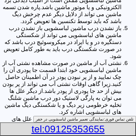
ماشین لباسشویی ممکن است از آسیب دیدگی برد
الکترونیکی و یا موتور ماشین باشد.پاره شدن تسمه
ماشین می تواند از دلایل دیگر عدم چرخش دیگ
باشد که باید توسط تکنسین ها تعویض گردد.
باز نشدن درب ماشین لباسشویی باز نشدن درب
ماشین های لباسشویی می تواند از شکستگی
دستگیره در و یا ایراد در میکروسوئیچ درب باشد که
در صورت شکستگی درب باید به طور کامل تعویض
شود.
نشتی آب از ماشین در صورت مشاهده نشتی آب از
ماشین لباسشویی خود ابتدا قسمت جا پودری آن را
چک نمایید و از پر نبودن پودر در آن اطمینان حاصل
کنید.زیرا گاهی اوقات نشتی آب می تواند از پر بودن
بیش از حد جا پودری از پودر باشد.از دیگر علل ها
می توان به پارگی لاستیک دور درب ماشین شلنگ
تخلیه خرطومی زیر دیگ و یا شکستگی دیگ ماشین
های لباسشویی اشاره کرد.
خشک نکردن لباس ها یکی از بیشترین علل های
تلفن تماس فوری:
نمایندگی تعمیر ماشین لباسشویی در خفر
خشک نکردن لباس ها توسط ماشین های
tel:09125353655
لباسشویی پر کردن دیگ آن ها بیش از حد ظرفیت