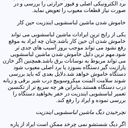
برد الکترونیکی اصلی و فیوز حرارتی را بررسی و در
صورت نیاز قطعات معیوب را تعویض نماید.
خاموش شدن ماشین لباسشویی ایندزیت حین کار
یکی از رایج ترین ایرادات ماشین لباسشویی می تواند
خاموش شدن آن حین کار باشد.چنان چه ایراد به موقع
رفع نشود می تواند موجب بروز آسیب های جدی تر
شود.مهم ترین دلیل خاموش شدن ماشین لباسشویی
می تواند مربوط به نوسانات برق باشد.همچنین اگر خازن
پارازیت گیر دستگاه بسوزد یا برد اصلی معیوب شود
دستگاه خاموش خواهد شد.دلایل بعدی که باید بررسی
شوند سلامت المنت میکروسوییچ درب شیر برقی و زبانه
درب دستگاه هستند.بنابراین هر چه سریع تر از تکنسین
تعمیر لباسشویی ایندزیت در خفر بخواهید دستگاه را
بررسی نموده و ایراد را رفع کند.
نچرخیدن دیگ ماشین لباسشویی ایندزیت
اگر دیگ شستشو نمی چرخد ممکن است ایراد از پاره