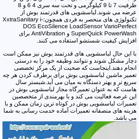
ظرفیت 7 تا 9 کیلوگرمی و تحت سه سری 4 6 و 8
عرضه می شوند.لباسشویی های قدرتمند بوش از
تکنولوژی های منحصر به فردی همچون:XxtraSanitary i-
DOS EcoSilence LoadSensor VarioPerfect
SuperQuick PowerWash و AntiVibration برای
افزایش کیفیت شستشو استفاده می کنند.
با این حال لباسشویی های قدرتمند بوش نیز ممکن است
دچار مشکل شوند و نتوانند وظیفه خود را به درستی
انجام دهند.اینجاست که صحبت از یک مرکز تخصصی
تعمیر ماشین لباسشویی بوش برای برطرف کردن هر چه
سریع تر و بهتر دستگاه به میان می آید.شبستر سال
هاست که به عنوان تعمیرگاه مجاز لباسشویی بوش در
این عرصه فعالیت می کند و با بهرمندی از متخصصین
تعمیرات لباسشویی بوش در کوتاه ترین زمان ممکن و با
هزینه های منصفانه تعمیرات آماده خدمت رسانی به شما
می باشد.