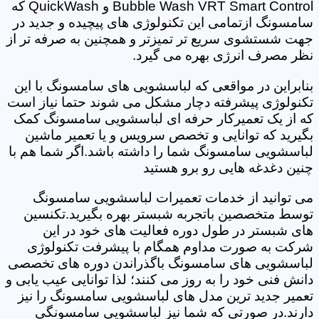
Bubble Wash VRT Smart Control و QuickWash که
سامسونگ ازتمامی این تکنولوژی های پیچیده و جدید در
جهت شستشوی سریع تر تمیزتر و همچنین به صرفه تر از
نظر مصرف انرژی بهره می گیرد.
بنابراین در مواقعی که لباسشویی های سامسونگ با این
تکنولوژی پیشرفته دچار مشکل می شوند حتما نیاز است
که از یک تعمیرکار حرفه ای لباسشویی سامسونگ کمک
بگیرید که توانایی و تخصص سرویس و یا تعمیر ماشین
لباسشویی سامسونگ شما را داشته باشد.اگر شما هم با
چنین دغدغه هایی رو برو هستید
می توانید از خدمات تعمیرات لباسشویی سامسونگ
توسط متخصصین باتجربه شبستر بهره بگیرید.تکنسین
های شبستر در طول دوره فعالیت های خود در این
شرکت به صورت مداوم همگام با پیشرفت تکنولوژی
لباسشویی های سامسونگ باگذراندن دوره های تخصصی
دانش فنی خود را به روز می کنند؛ لذا توانایی عیب یابی و
تعمیر جدید ترین مدل های لباسشویی سامسونگ را نیز
دارند.در صورتی که شما نیز لباسشویی سامسونگی