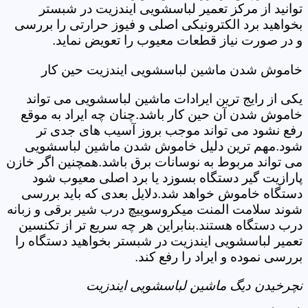
توانید از مرکز تعمیر لباسشویی ایندزیت در شبستر
بخواهید برد الکترونیکی اصلی و فیوز حرارتی را بررسی
و در صورت نیاز قطعات معیوب را تعویض نماید.
خاموش شدن ماشین لباسشویی ایندزیت حین کار
یکی از رایج ترین ایرادات ماشین لباسشویی می تواند
خاموش شدن آن حین کار باشد.چنان چه ایراد به موقع
رفع نشود می تواند موجب بروز آسیب های جدی تر
شود.مهم ترین دلیل خاموش شدن ماشین لباسشویی
می تواند مربوط به نوسانات برق باشد.همچنین اگر خازن
پارازیت گیر دستگاه بسوزد یا برد اصلی معیوب شود
دستگاه خاموش خواهد شد.دلایل بعدی که باید بررسی
شوند سلامت المنت میکروسوییچ درب شیر برقی و زبانه
درب دستگاه هستند.بنابراین هر چه سریع تر از تکنسین
تعمیر لباسشویی ایندزیت در شبستر بخواهید دستگاه را
بررسی نموده و ایراد را رفع کند.
نچرخیدن دیگ ماشین لباسشویی ایندزیت