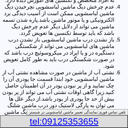
به افراد متخصص و تکنسین های آموزش دیده دارد.
عدم چرخش دیگ ماشین لباسشویی نچرخیدن دیگ
ماشین لباسشویی ممکن است از آسیب دیدگی برد
الکترونیکی و یا موتور ماشین باشد.پاره شدن تسمه
ماشین می تواند از دلایل دیگر عدم چرخش دیگ
باشد که باید توسط تکنسین ها تعویض گردد.
باز نشدن درب ماشین لباسشویی باز نشدن درب
ماشین های لباسشویی می تواند از شکستگی
دستگیره در و یا ایراد در میکروسوئیچ درب باشد که
در صورت شکستگی درب باید به طور کامل تعویض
شود.
نشتی آب از ماشین در صورت مشاهده نشتی آب از
ماشین لباسشویی خود ابتدا قسمت جا پودری آن را
چک نمایید و از پر نبودن پودر در آن اطمینان حاصل
کنید.زیرا گاهی اوقات نشتی آب می تواند از پر بودن
بیش از حد جا پودری از پودر باشد.از دیگر علل ها
می توان به پارگی لاستیک دور درب ماشین شلنگ
تخلیه خرطومی زیر دیگ و یا شکستگی دیگ ماشین
تلفن تماس فوری:
نمایندگی تعمیر ماشین لباسشویی در شبستر
های لباسشویی اشاره کرد.
tel:09125353655
خشک نکردن لباس ها یکی از بیشترین علل های