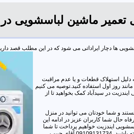
 تعمیر ماشین لباسشویی در 
یی ها دچار ایراداتی می شود که در این مطلب قصد داریم ب
دلیل استهلاک قطعات و یا عدم مراقبت
مانند روز اول استفاده کنید.توصیه می کنیم
ایندزیت در سیدآباد کمک بخواهید تا از
تند و شما خودتان می توانید در منزل
اه حال شما کاربران عزیز در ادامه این
سشویی ایندزیت خواهیم پرداخت تا شما
دیگر برای هر مشکلی نیاز به حضور تکنسین در منزل نداشته باشید. 09109131734 آقای حبیب