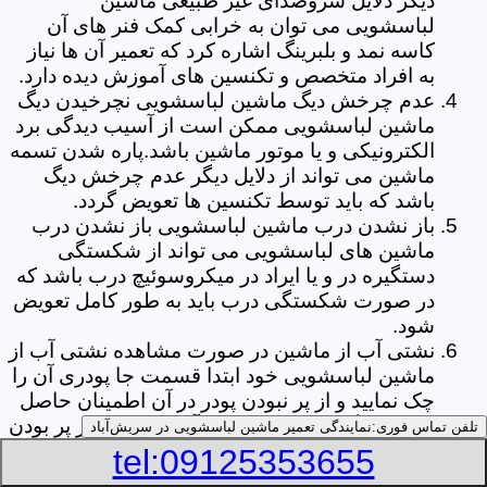
دیگر دلایل سروصدای غیر طبیعی ماشین
لباسشویی می توان به خرابی کمک فنر های آن
کاسه نمد و بلبرینگ اشاره کرد که تعمیر آن ها نیاز
به افراد متخصص و تکنسین های آموزش دیده دارد.
عدم چرخش دیگ ماشین لباسشویی نچرخیدن دیگ
ماشین لباسشویی ممکن است از آسیب دیدگی برد
الکترونیکی و یا موتور ماشین باشد.پاره شدن تسمه
ماشین می تواند از دلایل دیگر عدم چرخش دیگ
باشد که باید توسط تکنسین ها تعویض گردد.
باز نشدن درب ماشین لباسشویی باز نشدن درب
ماشین های لباسشویی می تواند از شکستگی
دستگیره در و یا ایراد در میکروسوئیچ درب باشد که
در صورت شکستگی درب باید به طور کامل تعویض
شود.
نشتی آب از ماشین در صورت مشاهده نشتی آب از
ماشین لباسشویی خود ابتدا قسمت جا پودری آن را
چک نمایید و از پر نبودن پودر در آن اطمینان حاصل
کنید.زیرا گاهی اوقات نشتی آب می تواند از پر بودن
تلفن تماس فوری:
نمایندگی تعمیر ماشین لباسشویی در سریش‌آباد
بیش از حد جا پودری از پودر باشد.از دیگر علل ها
tel:09125353655
می توان به پارگی لاستیک دور درب ماشین شلنگ