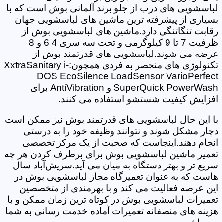
لباسشویی های درب از جلو برند آلمانی بوش است که با
بسیاری از پیشرفته ترین ماشین های لباسشویی جهان
رقابت تنگاتنگی دارد.ماشین های لباسشویی بوش از
ظرفیت 7 تا 9 کیلوگرمی و تحت سه سری 4 6 و 8
عرضه می شوند.لباسشویی های قدرتمند بوش از
تکنولوژی های منحصر به فردی همچون:XxtraSanitary i-
DOS EcoSilence LoadSensor VarioPerfect
SuperQuick PowerWash و AntiVibration برای
افزایش کیفیت شستشو استفاده می کنند.
با این حال لباسشویی های قدرتمند بوش نیز ممکن است
دچار مشکل شوند و نتوانند وظیفه خود را به درستی
انجام دهند.اینجاست که صحبت از یک مرکز تخصصی
تعمیر ماشین لباسشویی بوش برای برطرف کردن هر چه
سریع تر و بهتر دستگاه به میان می آید.سریش‌آباد سال
هاست که به عنوان تعمیرگاه مجاز لباسشویی بوش در
این عرصه فعالیت می کند و با بهرمندی از متخصصین
تعمیرات لباسشویی بوش در کوتاه ترین زمان ممکن و با
هزینه های منصفانه تعمیرات آماده خدمت رسانی به شما