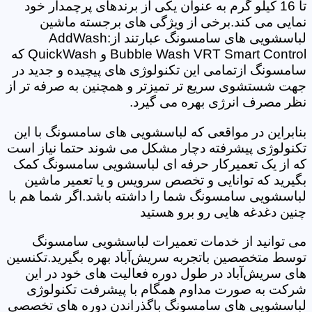
تا 16 کیلو گرم به عنوان یکی از برندهای پرچمدار خود
نمایی می کند.برخی از ویژگی های برجسته ماشین
لباسشویی های سامسونگ عبارتند از:AddWash
Bubble Wash VRT Smart Control و QuickWash که
سامسونگ ازتمامی این تکنولوژی های پیچیده و جدید در
جهت شستشوی سریع تر تمیزتر و همچنین به صرفه تر از
نظر مصرف انرژی بهره می گیرد.
بنابراین در مواقعی که لباسشویی های سامسونگ با این
تکنولوژی پیشرفته دچار مشکل می شوند حتما نیاز است
که از یک تعمیرکار حرفه ای لباسشویی سامسونگ کمک
بگیرید که توانایی و تخصص سرویس و یا تعمیر ماشین
لباسشویی سامسونگ شما را داشته باشد.اگر شما هم با
چنین دغدغه هایی رو برو هستید
می توانید از خدمات تعمیرات لباسشویی سامسونگ
توسط متخصصین باتجربه سریش‌آباد بهره بگیرید.تکنسین
های سریش‌آباد در طول دوره فعالیت های خود در این
شرکت به صورت مداوم همگام با پیشرفت تکنولوژی
لباسشویی های سامسونگ باگذراندن دوره های تخصصی