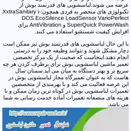
عرضه می شوند.لباسشویی های قدرتمند بوش از
تکنولوژی های منحصر به فردی همچون:XxtraSanitary i-
DOS EcoSilence LoadSensor VarioPerfect
SuperQuick PowerWash و AntiVibration برای
افزایش کیفیت شستشو استفاده می کنند.
با این حال لباسشویی های قدرتمند بوش نیز ممکن است
دچار مشکل شوند و نتوانند وظیفه خود را به درستی
انجام دهند.اینجاست که صحبت از یک مرکز تخصصی
تعمیر ماشین لباسشویی بوش برای برطرف کردن هر چه
سریع تر و بهتر دستگاه به میان می آید.سمنان سال
هاست که به عنوان تعمیرگاه مجاز لباسشویی بوش در
این عرصه فعالیت می کند و با بهرمندی از متخصصین
تعمیرات لباسشویی بوش در کوتاه ترین زمان ممکن و با
هزینه های منصفانه تعمیرات آماده خدمت رسانی به شما
می باشد.