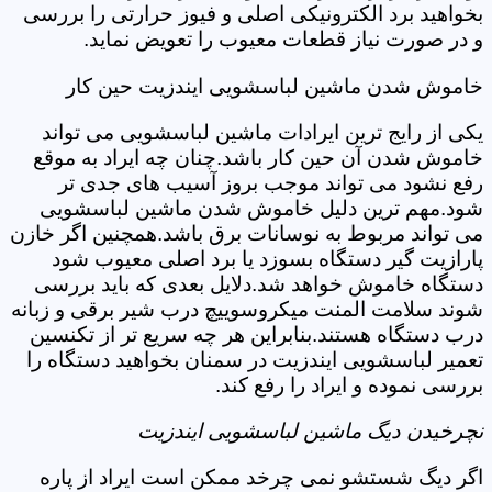
بخواهید برد الکترونیکی اصلی و فیوز حرارتی را بررسی
و در صورت نیاز قطعات معیوب را تعویض نماید.
خاموش شدن ماشین لباسشویی ایندزیت حین کار
یکی از رایج ترین ایرادات ماشین لباسشویی می تواند
خاموش شدن آن حین کار باشد.چنان چه ایراد به موقع
رفع نشود می تواند موجب بروز آسیب های جدی تر
شود.مهم ترین دلیل خاموش شدن ماشین لباسشویی
می تواند مربوط به نوسانات برق باشد.همچنین اگر خازن
پارازیت گیر دستگاه بسوزد یا برد اصلی معیوب شود
دستگاه خاموش خواهد شد.دلایل بعدی که باید بررسی
شوند سلامت المنت میکروسوییچ درب شیر برقی و زبانه
درب دستگاه هستند.بنابراین هر چه سریع تر از تکنسین
تعمیر لباسشویی ایندزیت در سمنان بخواهید دستگاه را
بررسی نموده و ایراد را رفع کند.
نچرخیدن دیگ ماشین لباسشویی ایندزیت
اگر دیگ شستشو نمی چرخد ممکن است ایراد از پاره