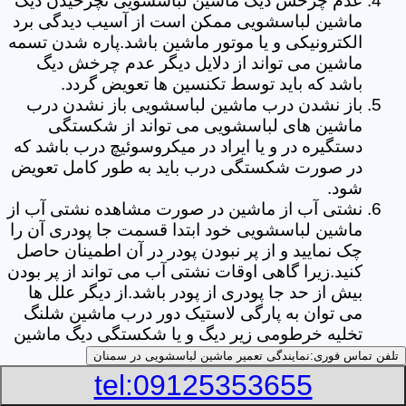
عدم چرخش دیگ ماشین لباسشویی نچرخیدن دیگ
ماشین لباسشویی ممکن است از آسیب دیدگی برد
الکترونیکی و یا موتور ماشین باشد.پاره شدن تسمه
ماشین می تواند از دلایل دیگر عدم چرخش دیگ
باشد که باید توسط تکنسین ها تعویض گردد.
باز نشدن درب ماشین لباسشویی باز نشدن درب
ماشین های لباسشویی می تواند از شکستگی
دستگیره در و یا ایراد در میکروسوئیچ درب باشد که
در صورت شکستگی درب باید به طور کامل تعویض
شود.
نشتی آب از ماشین در صورت مشاهده نشتی آب از
ماشین لباسشویی خود ابتدا قسمت جا پودری آن را
چک نمایید و از پر نبودن پودر در آن اطمینان حاصل
کنید.زیرا گاهی اوقات نشتی آب می تواند از پر بودن
بیش از حد جا پودری از پودر باشد.از دیگر علل ها
می توان به پارگی لاستیک دور درب ماشین شلنگ
تخلیه خرطومی زیر دیگ و یا شکستگی دیگ ماشین
های لباسشویی اشاره کرد.
تلفن تماس فوری:
نمایندگی تعمیر ماشین لباسشویی در سمنان
خشک نکردن لباس ها یکی از بیشترین علل های
tel:09125353655
خشک نکردن لباس ها توسط ماشین های