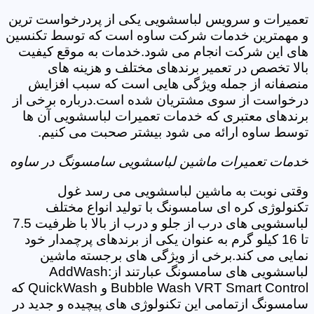
تعمیرات و سرویس لباسشویی یکی از پردرخواست ترین
و مهمترین خدمات شرکت ساوه است که توسط تکنسین
های این شرکت انجام می شود.خدمات به موقع کیفیت
بالا تخصص در تعمیر برندهای مختلف و هزینه های
منصفانه از جمله ویژگی هایی است که سبب افزایش
درخواست از سوی مشتریان شده است.درباره برخی از
برندهای معتبری که خدمات تعمیرات لباسشویی آن ها
توسط ساوه ارائه می شود بیشتر صحبت می کنیم.
خدمات تعمیرات ماشین لباسشویی سامسونگ در ساوه
وقتی نوبت به ماشین لباسشویی می رسد غول
تکنولوژی کره ای سامسونگ با تولید انواع مختلف
لباسشویی های درب از جلو و درب از بالا با ظرفیت 7.5
تا 16 کیلو گرم به عنوان یکی از برندهای پرچمدار خود
نمایی می کند.برخی از ویژگی های برجسته ماشین
لباسشویی های سامسونگ عبارتند از:AddWash
Bubble Wash VRT Smart Control و QuickWash که
سامسونگ ازتمامی این تکنولوژی های پیچیده و جدید در