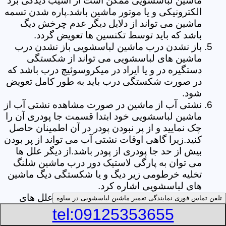
ماشین لباسشویی ممکن است از آسیب دیدگی برد
الکترونیکی و یا موتور ماشین باشد.پاره شدن تسمه
ماشین می تواند از دلایل دیگر عدم چرخش دیگ
باشد که باید توسط تکنسین ها تعویض گردد.
باز نشدن درب ماشین لباسشویی باز نشدن درب
ماشین های لباسشویی می تواند از شکستگی
دستگیره در و یا ایراد در میکروسوئیچ درب باشد که
در صورت شکستگی درب باید به طور کامل تعویض
شود.
نشتی آب از ماشین در صورت مشاهده نشتی آب از
ماشین لباسشویی خود ابتدا قسمت جا پودری آن را
چک نمایید و از پر نبودن پودر در آن اطمینان حاصل
کنید.زیرا گاهی اوقات نشتی آب می تواند از پر بودن
بیش از حد جا پودری از پودر باشد.از دیگر علل ها
می توان به پارگی لاستیک دور درب ماشین شلنگ
تخلیه خرطومی زیر دیگ و یا شکستگی دیگ ماشین
های لباسشویی اشاره کرد.
خشک نکردن لباس ها یکی از بیشترین علل های
تلفن تماس فوری:
نمایندگی تعمیر ماشین لباسشویی در ساوه
خشک نکردن لباس ها توسط ماشین های
tel:09125353655
لباسشویی پر کردن دیگ آن ها بیش از حد ظرفیت