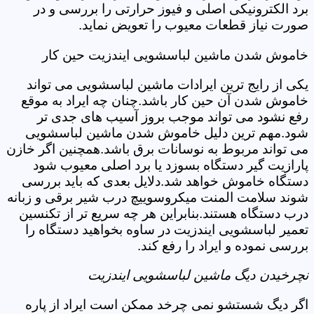
برد الکترونیکی اصلی و فیوز حرارتی را بررسی و در
صورت نیاز قطعات معیوب را تعویض نماید.
خاموش شدن ماشین لباسشویی ایندزیت حین کار
یکی از رایج ترین ایرادات ماشین لباسشویی می تواند
خاموش شدن آن حین کار باشد.چنان چه ایراد به موقع
رفع نشود می تواند موجب بروز آسیب های جدی تر
شود.مهم ترین دلیل خاموش شدن ماشین لباسشویی
می تواند مربوط به نوسانات برق باشد.همچنین اگر خازن
پارازیت گیر دستگاه بسوزد یا برد اصلی معیوب شود
دستگاه خاموش خواهد شد.دلایل بعدی که باید بررسی
شوند سلامت المنت میکروسوییچ درب شیر برقی و زبانه
درب دستگاه هستند.بنابراین هر چه سریع تر از تکنسین
تعمیر لباسشویی ایندزیت در ساوه بخواهید دستگاه را
بررسی نموده و ایراد را رفع کند.
نچرخیدن دیگ ماشین لباسشویی ایندزیت
اگر دیگ شستشو نمی چرخد ممکن است ایراد از پاره