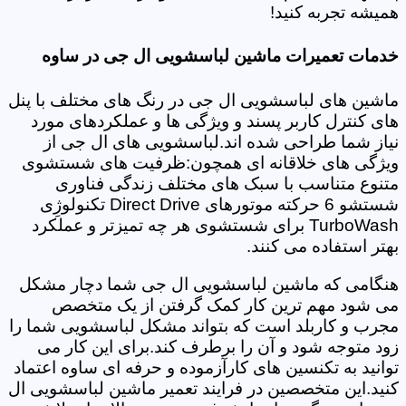
همیشه تجربه کنید!
خدمات تعمیرات ماشین لباسشویی ال جی در ساوه
ماشین های لباسشویی ال جی در رنگ های مختلف با پنل
های کنترل کاربر پسند و ویژگی ها و عملکردهای مورد
نیاز شما طراحی شده اند.لباسشویی های ال جی از
ویژگی های خلاقانه ای همچون:ظرفیت های شستشوی
متنوع متناسب با سبک های مختلف زندگی فناوری
شستشو 6 حرکته موتورهای Direct Drive تکنولوژِی
TurboWash برای شستشوی هر چه تمیزتر و عملکرد
بهتر استفاده می کنند.
هنگامی که ماشین لباسشویی ال جی شما دچار مشکل
می شود مهم ترین کار کمک گرفتن از یک متخصص
مجرب و کاربلد است که بتواند مشکل لباسشویی شما را
زود متوجه شود و آن را برطرف کند.برای این کار می
توانید به تکنسین های کارآزموده و حرفه ای ساوه اعتماد
کنید.این متخصصین در فرایند تعمیر ماشین لباسشویی ال