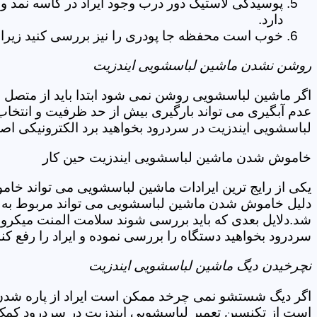
پوسیدگی لاستیک دور درب وجود ایراد در کاسه نمد و
دارد.
خوب است محفظه جا پودری را نیز بررسی کنید زیرا 
روشن نشدن ماشین لباسشویی ایندزیت
اگر ماشین لباسشویی روشن نمی شود ابتدا باید از متصل 
عدم آبگیری می تواند بارگیری بیش از حد ظرفیت و انتخا
لباسشویی ایندزیت در سردرود بخواهید برد الکترونیکی اص
خاموش شدن ماشین لباسشویی ایندزیت حین کار
یکی از رایج ترین ایرادات ماشین لباسشویی می تواند خا
دلیل خاموش شدن ماشین لباسشویی می تواند مربوط به نو
شد.دلایل بعدی که باید بررسی شوند سلامت المنت میکروسو
سردرود بخواهید دستگاه را بررسی نموده و ایراد را رفع کند
نچرخیدن دیگ ماشین لباسشویی ایندزیت
اگر دیگ شستشو نمی چرخد ممکن است ایراد از پاره شدن ت
است از تکنسین تعمیر لباسشویی ایندزیت در سردرود کمک 