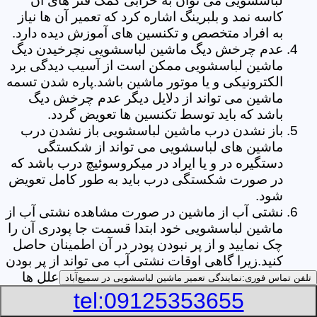
لباسشویی می توان به خرابی کمک فنر های آن
کاسه نمد و بلبرینگ اشاره کرد که تعمیر آن ها نیاز
به افراد متخصص و تکنسین های آموزش دیده دارد.
عدم چرخش دیگ ماشین لباسشویی نچرخیدن دیگ
ماشین لباسشویی ممکن است از آسیب دیدگی برد
الکترونیکی و یا موتور ماشین باشد.پاره شدن تسمه
ماشین می تواند از دلایل دیگر عدم چرخش دیگ
باشد که باید توسط تکنسین ها تعویض گردد.
باز نشدن درب ماشین لباسشویی باز نشدن درب
ماشین های لباسشویی می تواند از شکستگی
دستگیره در و یا ایراد در میکروسوئیچ درب باشد که
در صورت شکستگی درب باید به طور کامل تعویض
شود.
نشتی آب از ماشین در صورت مشاهده نشتی آب از
ماشین لباسشویی خود ابتدا قسمت جا پودری آن را
چک نمایید و از پر نبودن پودر در آن اطمینان حاصل
کنید.زیرا گاهی اوقات نشتی آب می تواند از پر بودن
بیش از حد جا پودری از پودر باشد.از دیگر علل ها
تلفن تماس فوری:
نمایندگی تعمیر ماشین لباسشویی در سمیع‌آباد
می توان به پارگی لاستیک دور درب ماشین شلنگ
tel:09125353655
تخلیه خرطومی زیر دیگ و یا شکستگی دیگ ماشین