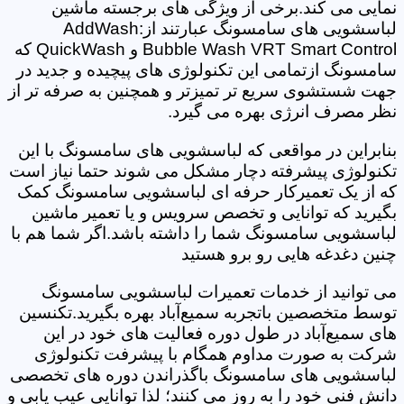
نمایی می کند.برخی از ویژگی های برجسته ماشین
لباسشویی های سامسونگ عبارتند از:AddWash
Bubble Wash VRT Smart Control و QuickWash که
سامسونگ ازتمامی این تکنولوژی های پیچیده و جدید در
جهت شستشوی سریع تر تمیزتر و همچنین به صرفه تر از
نظر مصرف انرژی بهره می گیرد.
بنابراین در مواقعی که لباسشویی های سامسونگ با این
تکنولوژی پیشرفته دچار مشکل می شوند حتما نیاز است
که از یک تعمیرکار حرفه ای لباسشویی سامسونگ کمک
بگیرید که توانایی و تخصص سرویس و یا تعمیر ماشین
لباسشویی سامسونگ شما را داشته باشد.اگر شما هم با
چنین دغدغه هایی رو برو هستید
می توانید از خدمات تعمیرات لباسشویی سامسونگ
توسط متخصصین باتجربه سمیع‌آباد بهره بگیرید.تکنسین
های سمیع‌آباد در طول دوره فعالیت های خود در این
شرکت به صورت مداوم همگام با پیشرفت تکنولوژی
لباسشویی های سامسونگ باگذراندن دوره های تخصصی
دانش فنی خود را به روز می کنند؛ لذا توانایی عیب یابی و