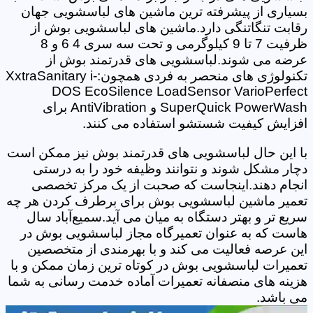
بسیاری از پیشرفته ترین ماشین های لباسشویی جهان
رقابت تنگاتنگی دارد.ماشین های لباسشویی بوش از
ظرفیت 7 تا 9 کیلوگرمی و تحت سه سری 4 6 و 8
عرضه می شوند.لباسشویی های قدرتمند بوش از
تکنولوژی های منحصر به فردی همچون:XxtraSanitary i-
DOS EcoSilence LoadSensor VarioPerfect
SuperQuick PowerWash و AntiVibration برای
افزایش کیفیت شستشو استفاده می کنند.
با این حال لباسشویی های قدرتمند بوش نیز ممکن است
دچار مشکل شوند و نتوانند وظیفه خود را به درستی
انجام دهند.اینجاست که صحبت از یک مرکز تخصصی
تعمیر ماشین لباسشویی بوش برای برطرف کردن هر چه
سریع تر و بهتر دستگاه به میان می آید.سمیع‌آباد سال
هاست که به عنوان تعمیرگاه مجاز لباسشویی بوش در
این عرصه فعالیت می کند و با بهرمندی از متخصصین
تعمیرات لباسشویی بوش در کوتاه ترین زمان ممکن و با
هزینه های منصفانه تعمیرات آماده خدمت رسانی به شما
می باشد.