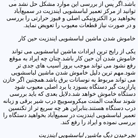
باشد.اگر پس از بررسی این موارد مشکل حل نشد می
توانید از مرکز تعمیر لباسشویی ایندزیت در سمیع‌آباد
بخواهید برد الکترونیکی اصلی و فیوز حرارتی را بررسی
و در صورت نیاز قطعات معیوب را تعویض نماید.
خاموش شدن ماشین لباسشویی ایندزیت حین کار
یکی از رایج ترین ایرادات ماشین لباسشویی می تواند
خاموش شدن آن حین کار باشد.چنان چه ایراد به موقع
رفع نشود می تواند موجب بروز آسیب های جدی تر
شود.مهم ترین دلیل خاموش شدن ماشین لباسشویی
می تواند مربوط به نوسانات برق باشد.همچنین اگر خازن
پارازیت گیر دستگاه بسوزد یا برد اصلی معیوب شود
دستگاه خاموش خواهد شد.دلایل بعدی که باید بررسی
شوند سلامت المنت میکروسوییچ درب شیر برقی و زبانه
درب دستگاه هستند.بنابراین هر چه سریع تر از تکنسین
تعمیر لباسشویی ایندزیت در سمیع‌آباد بخواهید دستگاه را
بررسی نموده و ایراد را رفع کند.
نچرخیدن دیگ ماشین لباسشویی ایندزیت