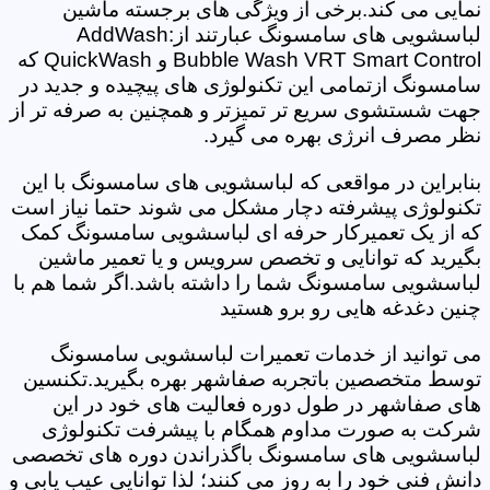
نمایی می کند.برخی از ویژگی های برجسته ماشین
لباسشویی های سامسونگ عبارتند از:AddWash
Bubble Wash VRT Smart Control و QuickWash که
سامسونگ ازتمامی این تکنولوژی های پیچیده و جدید در
جهت شستشوی سریع تر تمیزتر و همچنین به صرفه تر از
نظر مصرف انرژی بهره می گیرد.
بنابراین در مواقعی که لباسشویی های سامسونگ با این
تکنولوژی پیشرفته دچار مشکل می شوند حتما نیاز است
که از یک تعمیرکار حرفه ای لباسشویی سامسونگ کمک
بگیرید که توانایی و تخصص سرویس و یا تعمیر ماشین
لباسشویی سامسونگ شما را داشته باشد.اگر شما هم با
چنین دغدغه هایی رو برو هستید
می توانید از خدمات تعمیرات لباسشویی سامسونگ
توسط متخصصین باتجربه صفاشهر بهره بگیرید.تکنسین
های صفاشهر در طول دوره فعالیت های خود در این
شرکت به صورت مداوم همگام با پیشرفت تکنولوژی
لباسشویی های سامسونگ باگذراندن دوره های تخصصی
دانش فنی خود را به روز می کنند؛ لذا توانایی عیب یابی و