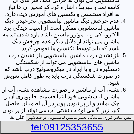
لباسشویی می توان به خرابی کمک فنر های آن
کاسه نمد و بلبرینگ اشاره کرد که تعمیر آن ها نیاز
به افراد متخصص و تکنسین های آموزش دیده دارد.
عدم چرخش دیگ ماشین لباسشویی نچرخیدن دیگ
ماشین لباسشویی ممکن است از آسیب دیدگی برد
الکترونیکی و یا موتور ماشین باشد.پاره شدن تسمه
ماشین می تواند از دلایل دیگر عدم چرخش دیگ
باشد که باید توسط تکنسین ها تعویض گردد.
باز نشدن درب ماشین لباسشویی باز نشدن درب
ماشین های لباسشویی می تواند از شکستگی
دستگیره در و یا ایراد در میکروسوئیچ درب باشد که
در صورت شکستگی درب باید به طور کامل تعویض
شود.
نشتی آب از ماشین در صورت مشاهده نشتی آب از
ماشین لباسشویی خود ابتدا قسمت جا پودری آن را
چک نمایید و از پر نبودن پودر در آن اطمینان حاصل
کنید.زیرا گاهی اوقات نشتی آب می تواند از پر بودن
بیش از حد جا پودری از پودر باشد.از دیگر علل ها
تلفن تماس فوری:
نمایندگی تعمیر ماشین لباسشویی در صفاشهر
می توان به پارگی لاستیک دور درب ماشین شلنگ
tel:09125353655
تخلیه خرطومی زیر دیگ و یا شکستگی دیگ ماشین