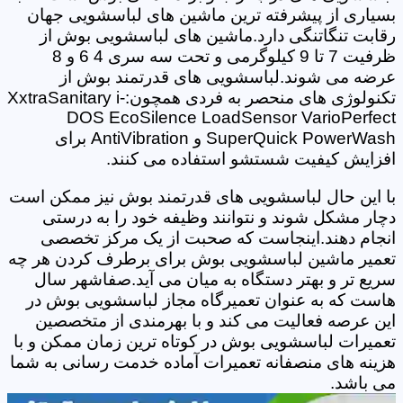
بسیاری از پیشرفته ترین ماشین های لباسشویی جهان
رقابت تنگاتنگی دارد.ماشین های لباسشویی بوش از
ظرفیت 7 تا 9 کیلوگرمی و تحت سه سری 4 6 و 8
عرضه می شوند.لباسشویی های قدرتمند بوش از
تکنولوژی های منحصر به فردی همچون:XxtraSanitary i-
DOS EcoSilence LoadSensor VarioPerfect
SuperQuick PowerWash و AntiVibration برای
افزایش کیفیت شستشو استفاده می کنند.
با این حال لباسشویی های قدرتمند بوش نیز ممکن است
دچار مشکل شوند و نتوانند وظیفه خود را به درستی
انجام دهند.اینجاست که صحبت از یک مرکز تخصصی
تعمیر ماشین لباسشویی بوش برای برطرف کردن هر چه
سریع تر و بهتر دستگاه به میان می آید.صفاشهر سال
هاست که به عنوان تعمیرگاه مجاز لباسشویی بوش در
این عرصه فعالیت می کند و با بهرمندی از متخصصین
تعمیرات لباسشویی بوش در کوتاه ترین زمان ممکن و با
هزینه های منصفانه تعمیرات آماده خدمت رسانی به شما
می باشد.