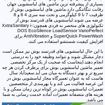
بسیاری از پیشرفته ترین ماشین های لباسشویی جهان
رقابت تنگاتنگی دارد.ماشین های لباسشویی بوش از
ظرفیت 7 تا 9 کیلوگرمی و تحت سه سری 4 6 و 8
عرضه می شوند.لباسشویی های قدرتمند بوش از
تکنولوژی های منحصر به فردی همچون:XxtraSanitary i-
DOS EcoSilence LoadSensor VarioPerfect
SuperQuick PowerWash و AntiVibration برای
افزایش کیفیت شستشو استفاده می کنند.
با این حال لباسشویی های قدرتمند بوش نیز ممکن است
دچار مشکل شوند و نتوانند وظیفه خود را به درستی
انجام دهند.اینجاست که صحبت از یک مرکز تخصصی
تعمیر ماشین لباسشویی بوش برای برطرف کردن هر چه
سریع تر و بهتر دستگاه به میان می آید.سعیدآباد سال
هاست که به عنوان تعمیرگاه مجاز لباسشویی بوش در
این عرصه فعالیت می کند و با بهرمندی از متخصصین
تعمیرات لباسشویی بوش در کوتاه ترین زمان ممکن و با
هزینه های منصفانه تعمیرات آماده خدمت رسانی به شما
می باشد.