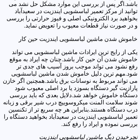
باشد.اگر پس از بررسی این موارد مشکل حل نشد می
توانید از مرکز تعمیر لباسشویی ایندزیت در سعیدآباد
بخواهید برد الکترونیکی اصلی و فیوز حرارتی را بررسی
و در صورت نیاز قطعات معیوب را تعویض نماید.
خاموش شدن ماشین لباسشویی ایندزیت حین کار
یکی از رایج ترین ایرادات ماشین لباسشویی می تواند
خاموش شدن آن حین کار باشد.چنان چه ایراد به موقع
رفع نشود می تواند موجب بروز آسیب های جدی تر
شود.مهم ترین دلیل خاموش شدن ماشین لباسشویی
می تواند مربوط به نوسانات برق باشد.همچنین اگر خازن
پارازیت گیر دستگاه بسوزد یا برد اصلی معیوب شود
دستگاه خاموش خواهد شد.دلایل بعدی که باید بررسی
شوند سلامت المنت میکروسوییچ درب شیر برقی و زبانه
درب دستگاه هستند.بنابراین هر چه سریع تر از تکنسین
تعمیر لباسشویی ایندزیت در سعیدآباد بخواهید دستگاه را
بررسی نموده و ایراد را رفع کند.
نچرخیدن دیگ ماشین لباسشویی ایندزیت