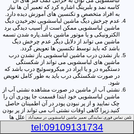
لباسشویی می توان به خرابی کمک فنر های آن
کاسه نمد و بلبرینگ اشاره کرد که تعمیر آن ها نیاز
به افراد متخصص و تکنسین های آموزش دیده دارد.
عدم چرخش دیگ ماشین لباسشویی نچرخیدن دیگ
ماشین لباسشویی ممکن است از آسیب دیدگی برد
الکترونیکی و یا موتور ماشین باشد.پاره شدن تسمه
ماشین می تواند از دلایل دیگر عدم چرخش دیگ
باشد که باید توسط تکنسین ها تعویض گردد.
باز نشدن درب ماشین لباسشویی باز نشدن درب
ماشین های لباسشویی می تواند از شکستگی
دستگیره در و یا ایراد در میکروسوئیچ درب باشد که
در صورت شکستگی درب باید به طور کامل تعویض
شود.
نشتی آب از ماشین در صورت مشاهده نشتی آب از
ماشین لباسشویی خود ابتدا قسمت جا پودری آن را
چک نمایید و از پر نبودن پودر در آن اطمینان حاصل
کنید.زیرا گاهی اوقات نشتی آب می تواند از پر بودن
بیش از حد جا پودری از پودر باشد.از دیگر علل ها
تلفن تماس فوری:
نمایندگی تعمیر ماشین لباسشویی در سعیدآباد
می توان به پارگی لاستیک دور درب ماشین شلنگ
tel:09109131734
تخلیه خرطومی زیر دیگ و یا شکستگی دیگ ماشین