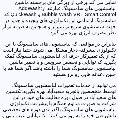
نمایی می کند.برخی از ویژگی های برجسته ماشین
لباسشویی های سامسونگ عبارتند از:AddWash
Bubble Wash VRT Smart Control و QuickWash که
سامسونگ ازتمامی این تکنولوژی های پیچیده و جدید در
جهت شستشوی سریع تر تمیزتر و همچنین به صرفه تر از
نظر مصرف انرژی بهره می گیرد.
بنابراین در مواقعی که لباسشویی های سامسونگ با این
تکنولوژی پیشرفته دچار مشکل می شوند حتما نیاز است
که از یک تعمیرکار حرفه ای لباسشویی سامسونگ کمک
بگیرید که توانایی و تخصص سرویس و یا تعمیر ماشین
لباسشویی سامسونگ شما را داشته باشد.اگر شما هم با
چنین دغدغه هایی رو برو هستید
می توانید از خدمات تعمیرات لباسشویی سامسونگ
توسط متخصصین باتجربه سعیدآباد بهره بگیرید.تکنسین
های سعیدآباد در طول دوره فعالیت های خود در این
شرکت به صورت مداوم همگام با پیشرفت تکنولوژی
لباسشویی های سامسونگ باگذراندن دوره های تخصصی
دانش فنی خود را به روز می کنند؛ لذا توانایی عیب یابی و