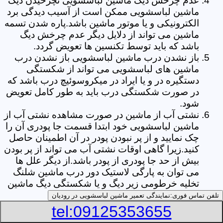
عدم چرخش دیگ ماشین لباسشویی نچرخیدن دیگ
ماشین لباسشویی ممکن است از آسیب دیدگی برد
الکترونیکی و یا موتور ماشین باشد.پاره شدن تسمه
ماشین می تواند از دلایل دیگر عدم چرخش دیگ
باشد که باید توسط تکنسین ها تعویض گردد.
باز نشدن درب ماشین لباسشویی باز نشدن درب
ماشین های لباسشویی می تواند از شکستگی
دستگیره در و یا ایراد در میکروسوئیچ درب باشد که
در صورت شکستگی درب باید به طور کامل تعویض
شود.
نشتی آب از ماشین در صورت مشاهده نشتی آب از
ماشین لباسشویی خود ابتدا قسمت جا پودری آن را
چک نمایید و از پر نبودن پودر در آن اطمینان حاصل
کنید.زیرا گاهی اوقات نشتی آب می تواند از پر بودن
بیش از حد جا پودری از پودر باشد.از دیگر علل ها
می توان به پارگی لاستیک دور درب ماشین شلنگ
تخلیه خرطومی زیر دیگ و یا شکستگی دیگ ماشین
های لباسشویی اشاره کرد.
تلفن تماس فوری:
نمایندگی تعمیر ماشین لباسشویی در رودیان
خشک نکردن لباس ها یکی از بیشترین علل های
tel:09125353655
خشک نکردن لباس ها توسط ماشین های