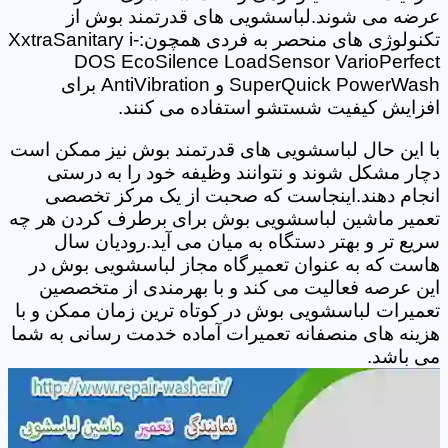
عرضه می شوند.لباسشویی های قدرتمند بوش از
تکنولوژی های منحصر به فردی همچون:XxtraSanitary i-
DOS EcoSilence LoadSensor VarioPerfect
SuperQuick PowerWash و AntiVibration برای
افزایش کیفیت شستشو استفاده می کنند.
با این حال لباسشویی های قدرتمند بوش نیز ممکن است
دچار مشکل شوند و نتوانند وظیفه خود را به درستی
انجام دهند.اینجاست که صحبت از یک مرکز تخصصی
تعمیر ماشین لباسشویی بوش برای برطرف کردن هر چه
سریع تر و بهتر دستگاه به میان می آید.رودیان سال
هاست که به عنوان تعمیرگاه مجاز لباسشویی بوش در
این عرصه فعالیت می کند و با بهرمندی از متخصصین
تعمیرات لباسشویی بوش در کوتاه ترین زمان ممکن و با
هزینه های منصفانه تعمیرات آماده خدمت رسانی به شما
می باشد.