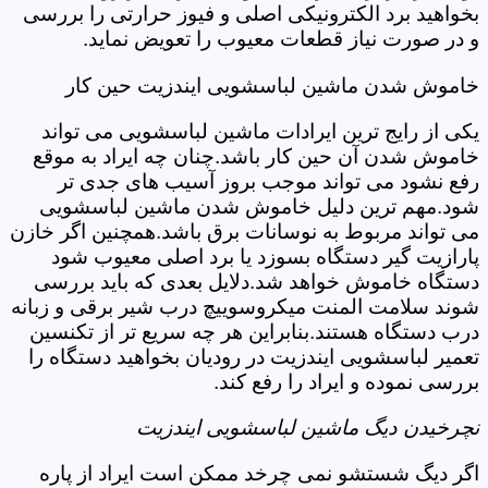
بخواهید برد الکترونیکی اصلی و فیوز حرارتی را بررسی
و در صورت نیاز قطعات معیوب را تعویض نماید.
خاموش شدن ماشین لباسشویی ایندزیت حین کار
یکی از رایج ترین ایرادات ماشین لباسشویی می تواند
خاموش شدن آن حین کار باشد.چنان چه ایراد به موقع
رفع نشود می تواند موجب بروز آسیب های جدی تر
شود.مهم ترین دلیل خاموش شدن ماشین لباسشویی
می تواند مربوط به نوسانات برق باشد.همچنین اگر خازن
پارازیت گیر دستگاه بسوزد یا برد اصلی معیوب شود
دستگاه خاموش خواهد شد.دلایل بعدی که باید بررسی
شوند سلامت المنت میکروسوییچ درب شیر برقی و زبانه
درب دستگاه هستند.بنابراین هر چه سریع تر از تکنسین
تعمیر لباسشویی ایندزیت در رودیان بخواهید دستگاه را
بررسی نموده و ایراد را رفع کند.
نچرخیدن دیگ ماشین لباسشویی ایندزیت
اگر دیگ شستشو نمی چرخد ممکن است ایراد از پاره