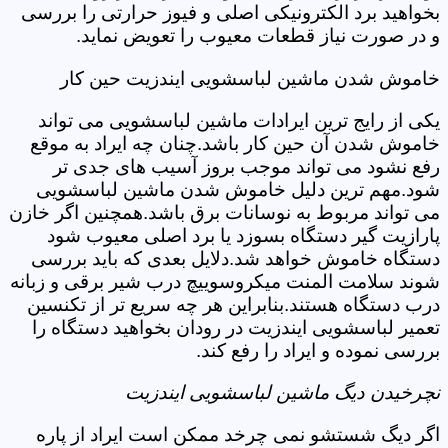
بخواهید برد الکترونیکی اصلی و فیوز حرارتی را بررسی
و در صورت نیاز قطعات معیوب را تعویض نماید.
خاموش شدن ماشین لباسشویی ایندزیت حین کار
یکی از رایج ترین ایرادات ماشین لباسشویی می تواند
خاموش شدن آن حین کار باشد.چنان چه ایراد به موقع
رفع نشود می تواند موجب بروز آسیب های جدی تر
شود.مهم ترین دلیل خاموش شدن ماشین لباسشویی
می تواند مربوط به نوسانات برق باشد.همچنین اگر خازن
پارازیت گیر دستگاه بسوزد یا برد اصلی معیوب شود
دستگاه خاموش خواهد شد.دلایل بعدی که باید بررسی
شوند سلامت المنت میکروسوییچ درب شیر برقی و زبانه
درب دستگاه هستند.بنابراین هر چه سریع تر از تکنسین
تعمیر لباسشویی ایندزیت در رودان بخواهید دستگاه را
بررسی نموده و ایراد را رفع کند.
نچرخیدن دیگ ماشین لباسشویی ایندزیت
اگر دیگ شستشو نمی چرخد ممکن است ایراد از پاره