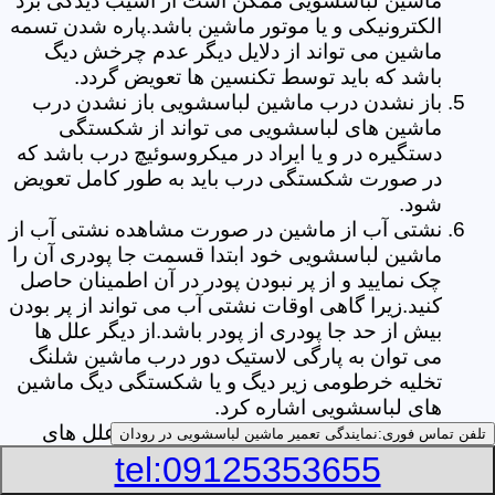
ماشین لباسشویی ممکن است از آسیب دیدگی برد
الکترونیکی و یا موتور ماشین باشد.پاره شدن تسمه
ماشین می تواند از دلایل دیگر عدم چرخش دیگ
باشد که باید توسط تکنسین ها تعویض گردد.
باز نشدن درب ماشین لباسشویی باز نشدن درب
ماشین های لباسشویی می تواند از شکستگی
دستگیره در و یا ایراد در میکروسوئیچ درب باشد که
در صورت شکستگی درب باید به طور کامل تعویض
شود.
نشتی آب از ماشین در صورت مشاهده نشتی آب از
ماشین لباسشویی خود ابتدا قسمت جا پودری آن را
چک نمایید و از پر نبودن پودر در آن اطمینان حاصل
کنید.زیرا گاهی اوقات نشتی آب می تواند از پر بودن
بیش از حد جا پودری از پودر باشد.از دیگر علل ها
می توان به پارگی لاستیک دور درب ماشین شلنگ
تخلیه خرطومی زیر دیگ و یا شکستگی دیگ ماشین
های لباسشویی اشاره کرد.
خشک نکردن لباس ها یکی از بیشترین علل های
تلفن تماس فوری:
نمایندگی تعمیر ماشین لباسشویی در رودان
خشک نکردن لباس ها توسط ماشین های
tel:09125353655
لباسشویی پر کردن دیگ آن ها بیش از حد ظرفیت