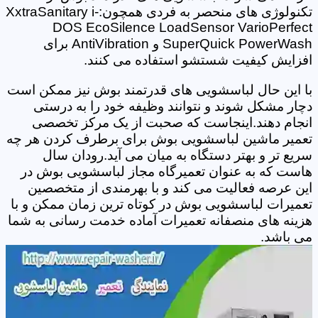
تکنولوژی های منحصر به فردی همچون:XxtraSanitary i-
DOS EcoSilence LoadSensor VarioPerfect
SuperQuick PowerWash و AntiVibration برای
افزایش کیفیت شستشو استفاده می کنند.
با این حال لباسشویی های قدرتمند بوش نیز ممکن است
دچار مشکل شوند و نتوانند وظیفه خود را به درستی
انجام دهند.اینجاست که صحبت از یک مرکز تخصصی
تعمیر ماشین لباسشویی بوش برای برطرف کردن هر چه
سریع تر و بهتر دستگاه به میان می آید.رودان سال
هاست که به عنوان تعمیرگاه مجاز لباسشویی بوش در
این عرصه فعالیت می کند و با بهرمندی از متخصصین
تعمیرات لباسشویی بوش در کوتاه ترین زمان ممکن و با
هزینه های منصفانه تعمیرات آماده خدمت رسانی به شما
می باشد.