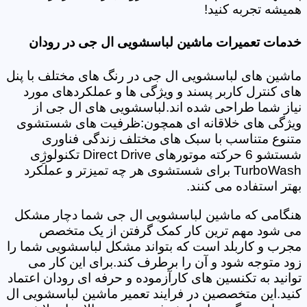
همیشه تجربه کنید!
خدمات تعمیرات ماشین لباسشویی ال جی در رودان
ماشین های لباسشویی ال جی در رنگ های مختلف با پنل
های کنترل کاربر پسند و ویژگی ها و عملکردهای مورد
نیاز شما طراحی شده اند.لباسشویی های ال جی از
ویژگی های خلاقانه ای همچون:ظرفیت های شستشوی
متنوع متناسب با سبک های مختلف زندگی فناوری
شستشو 6 حرکته موتورهای Direct Drive تکنولوژِی
TurboWash برای شستشوی هر چه تمیزتر و عملکرد
بهتر استفاده می کنند.
هنگامی که ماشین لباسشویی ال جی شما دچار مشکل
می شود مهم ترین کار کمک گرفتن از یک متخصص
مجرب و کاربلد است که بتواند مشکل لباسشویی شما را
زود متوجه شود و آن را برطرف کند.برای این کار می
توانید به تکنسین های کارآزموده و حرفه ای رودان اعتماد
کنید.این متخصصین در فرایند تعمیر ماشین لباسشویی ال