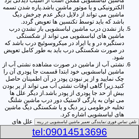
ماشین لباسشویی ممکن است از آسیب دیدگی برد
الکترونیکی و یا موتور ماشین باشد.پاره شدن تسمه
ماشین می تواند از دلایل دیگر عدم چرخش دیگ
باشد که باید توسط تکنسین ها تعویض گردد.
باز نشدن درب ماشین لباسشویی باز نشدن درب
ماشین های لباسشویی می تواند از شکستگی
دستگیره در و یا ایراد در میکروسوئیچ درب باشد که
در صورت شکستگی درب باید به طور کامل تعویض
شود.
نشتی آب از ماشین در صورت مشاهده نشتی آب از
ماشین لباسشویی خود ابتدا قسمت جا پودری آن را
چک نمایید و از پر نبودن پودر در آن اطمینان حاصل
کنید.زیرا گاهی اوقات نشتی آب می تواند از پر بودن
بیش از حد جا پودری از پودر باشد.از دیگر علل ها
می توان به پارگی لاستیک دور درب ماشین شلنگ
تخلیه خرطومی زیر دیگ و یا شکستگی دیگ ماشین
های لباسشویی اشاره کرد.
خشک نکردن لباس ها یکی از بیشترین علل های
تلفن تماس فوری:
نمایندگی تعمیر ماشین لباسشویی در رینه
خشک نکردن لباس ها توسط ماشین های
tel:09014513696
لباسشویی پر کردن دیگ آن ها بیش از حد ظرفیت