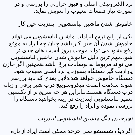
برد الکترونیکی اصلی و فیوز حرارتی را بررسی و در
صورت نیاز قطعات معیوب را تعویض نماید.
خاموش شدن ماشین لباسشویی ایندزیت حین کار
یکی از رایج ترین ایرادات ماشین لباسشویی می تواند
خاموش شدن آن حین کار باشد.چنان چه ایراد به موقع
رفع نشود می تواند موجب بروز آسیب های جدی تر
شود.مهم ترین دلیل خاموش شدن ماشین لباسشویی
می تواند مربوط به نوسانات برق باشد.همچنین اگر خازن
پارازیت گیر دستگاه بسوزد یا برد اصلی معیوب شود
دستگاه خاموش خواهد شد.دلایل بعدی که باید بررسی
شوند سلامت المنت میکروسوییچ درب شیر برقی و زبانه
درب دستگاه هستند.بنابراین هر چه سریع تر از تکنسین
تعمیر لباسشویی ایندزیت در رینه بخواهید دستگاه را
بررسی نموده و ایراد را رفع کند.
نچرخیدن دیگ ماشین لباسشویی ایندزیت
اگر دیگ شستشو نمی چرخد ممکن است ایراد از پاره