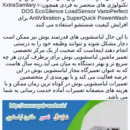
تکنولوژی های منحصر به فردی همچون:XxtraSanitary i-
DOS EcoSilence LoadSensor VarioPerfect
SuperQuick PowerWash و AntiVibration برای
افزایش کیفیت شستشو استفاده می کنند.
با این حال لباسشویی های قدرتمند بوش نیز ممکن است
دچار مشکل شوند و نتوانند وظیفه خود را به درستی
انجام دهند.اینجاست که صحبت از یک مرکز تخصصی
تعمیر ماشین لباسشویی بوش برای برطرف کردن هر چه
سریع تر و بهتر دستگاه به میان می آید.رینه سال هاست
که به عنوان تعمیرگاه مجاز لباسشویی بوش در این
عرصه فعالیت می کند و با بهرمندی از متخصصین
تعمیرات لباسشویی بوش در کوتاه ترین زمان ممکن و با
هزینه های منصفانه تعمیرات آماده خدمت رسانی به شما
می باشد.