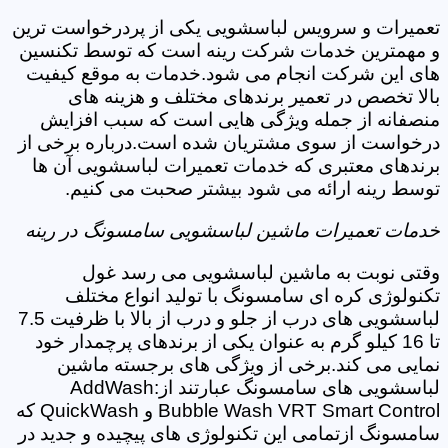
تعمیرات و سرویس لباسشویی یکی از پردرخواست ترین
و مهمترین خدمات شرکت رینه است که توسط تکنسین
های این شرکت انجام می شود.خدمات به موقع کیفیت
بالا تخصص در تعمیر برندهای مختلف و هزینه های
منصفانه از جمله ویژگی هایی است که سبب افزایش
درخواست از سوی مشتریان شده است.درباره برخی از
برندهای معتبری که خدمات تعمیرات لباسشویی آن ها
توسط رینه ارائه می شود بیشتر صحبت می کنیم.
خدمات تعمیرات ماشین لباسشویی سامسونگ در رینه
وقتی نوبت به ماشین لباسشویی می رسد غول
تکنولوژی کره ای سامسونگ با تولید انواع مختلف
لباسشویی های درب از جلو و درب از بالا با ظرفیت 7.5
تا 16 کیلو گرم به عنوان یکی از برندهای پرچمدار خود
نمایی می کند.برخی از ویژگی های برجسته ماشین
لباسشویی های سامسونگ عبارتند از:AddWash
Bubble Wash VRT Smart Control و QuickWash که
سامسونگ ازتمامی این تکنولوژی های پیچیده و جدید در