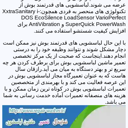
عرضه می شوند.لباسشویی های قدرتمند بوش از
تکنولوژی های منحصر به فردی همچون:XxtraSanitary i-
DOS EcoSilence LoadSensor VarioPerfect
SuperQuick PowerWash و AntiVibration برای
افزایش کیفیت شستشو استفاده می کنند.
با این حال لباسشویی های قدرتمند بوش نیز ممکن است
دچار مشکل شوند و نتوانند وظیفه خود را به درستی
انجام دهند.اینجاست که صحبت از یک مرکز تخصصی
تعمیر ماشین لباسشویی بوش برای برطرف کردن هر چه
سریع تر و بهتر دستگاه به میان می آید.رازقان سال
هاست که به عنوان تعمیرگاه مجاز لباسشویی بوش در
این عرصه فعالیت می کند و با بهرمندی از متخصصین
تعمیرات لباسشویی بوش در کوتاه ترین زمان ممکن و با
هزینه های منصفانه تعمیرات آماده خدمت رسانی به شما
می باشد.