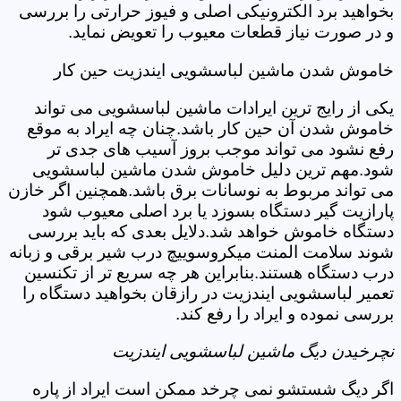
بخواهید برد الکترونیکی اصلی و فیوز حرارتی را بررسی
و در صورت نیاز قطعات معیوب را تعویض نماید.
خاموش شدن ماشین لباسشویی ایندزیت حین کار
یکی از رایج ترین ایرادات ماشین لباسشویی می تواند
خاموش شدن آن حین کار باشد.چنان چه ایراد به موقع
رفع نشود می تواند موجب بروز آسیب های جدی تر
شود.مهم ترین دلیل خاموش شدن ماشین لباسشویی
می تواند مربوط به نوسانات برق باشد.همچنین اگر خازن
پارازیت گیر دستگاه بسوزد یا برد اصلی معیوب شود
دستگاه خاموش خواهد شد.دلایل بعدی که باید بررسی
شوند سلامت المنت میکروسوییچ درب شیر برقی و زبانه
درب دستگاه هستند.بنابراین هر چه سریع تر از تکنسین
تعمیر لباسشویی ایندزیت در رازقان بخواهید دستگاه را
بررسی نموده و ایراد را رفع کند.
نچرخیدن دیگ ماشین لباسشویی ایندزیت
اگر دیگ شستشو نمی چرخد ممکن است ایراد از پاره