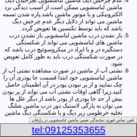
عدم چرخش دیگ ماشین لباسشویی نچرخیدن دیگ
ماشین لباسشویی ممکن است از آسیب دیدگی برد
الکترونیکی و یا موتور ماشین باشد.پاره شدن تسمه
ماشین می تواند از دلایل دیگر عدم چرخش دیگ
باشد که باید توسط تکنسین ها تعویض گردد.
باز نشدن درب ماشین لباسشویی باز نشدن درب
ماشین های لباسشویی می تواند از شکستگی
دستگیره در و یا ایراد در میکروسوئیچ درب باشد که
در صورت شکستگی درب باید به طور کامل تعویض
شود.
نشتی آب از ماشین در صورت مشاهده نشتی آب از
ماشین لباسشویی خود ابتدا قسمت جا پودری آن را
چک نمایید و از پر نبودن پودر در آن اطمینان حاصل
کنید.زیرا گاهی اوقات نشتی آب می تواند از پر بودن
بیش از حد جا پودری از پودر باشد.از دیگر علل ها
می توان به پارگی لاستیک دور درب ماشین شلنگ
تخلیه خرطومی زیر دیگ و یا شکستگی دیگ ماشین
های لباسشویی اشاره کرد.
تلفن تماس فوری:
نمایندگی تعمیر ماشین لباسشویی در رازقان
خشک نکردن لباس ها یکی از بیشترین علل های
tel:09125353655
خشک نکردن لباس ها توسط ماشین های