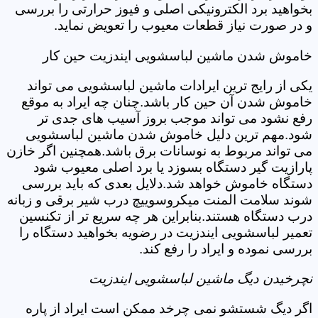
بخواهید برد الکترونیکی اصلی و فیوز حرارتی را بررسی
و در صورت نیاز قطعات معیوب را تعویض نماید.
خاموش شدن ماشین لباسشویی ایندزیت حین کار
یکی از رایج ترین ایرادات ماشین لباسشویی می تواند
خاموش شدن آن حین کار باشد.چنان چه ایراد به موقع
رفع نشود می تواند موجب بروز آسیب های جدی تر
شود.مهم ترین دلیل خاموش شدن ماشین لباسشویی
می تواند مربوط به نوسانات برق باشد.همچنین اگر خازن
پارازیت گیر دستگاه بسوزد یا برد اصلی معیوب شود
دستگاه خاموش خواهد شد.دلایل بعدی که باید بررسی
شوند سلامت المنت میکروسوییچ درب شیر برقی و زبانه
درب دستگاه هستند.بنابراین هر چه سریع تر از تکنسین
تعمیر لباسشویی ایندزیت در رضویه بخواهید دستگاه را
بررسی نموده و ایراد را رفع کند.
نچرخیدن دیگ ماشین لباسشویی ایندزیت
اگر دیگ شستشو نمی چرخد ممکن است ایراد از پاره