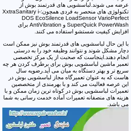
عرضه می شوند.لباسشویی های قدرتمند بوش از
تکنولوژی های منحصر به فردی همچون:XxtraSanitary i-
DOS EcoSilence LoadSensor VarioPerfect
SuperQuick PowerWash و AntiVibration برای
افزایش کیفیت شستشو استفاده می کنند.
با این حال لباسشویی های قدرتمند بوش نیز ممکن است
دچار مشکل شوند و نتوانند وظیفه خود را به درستی
انجام دهند.اینجاست که صحبت از یک مرکز تخصصی
تعمیر ماشین لباسشویی بوش برای برطرف کردن هر چه
سریع تر و بهتر دستگاه به میان می آید.رضویه سال
هاست که به عنوان تعمیرگاه مجاز لباسشویی بوش در
این عرصه فعالیت می کند و با بهرمندی از متخصصین
تعمیرات لباسشویی بوش در کوتاه ترین زمان ممکن و با
هزینه های منصفانه تعمیرات آماده خدمت رسانی به شما
می باشد.