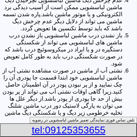
عدم چرخش دیگ ماشین لباسشویی نچرخیدن دیگ
ماشین لباسشویی ممکن است از آسیب دیدگی برد
الکترونیکی و یا موتور ماشین باشد.پاره شدن تسمه
ماشین می تواند از دلایل دیگر عدم چرخش دیگ
باشد که باید توسط تکنسین ها تعویض گردد.
باز نشدن درب ماشین لباسشویی باز نشدن درب
ماشین های لباسشویی می تواند از شکستگی
دستگیره در و یا ایراد در میکروسوئیچ درب باشد که
در صورت شکستگی درب باید به طور کامل تعویض
شود.
نشتی آب از ماشین در صورت مشاهده نشتی آب از
ماشین لباسشویی خود ابتدا قسمت جا پودری آن را
چک نمایید و از پر نبودن پودر در آن اطمینان حاصل
کنید.زیرا گاهی اوقات نشتی آب می تواند از پر بودن
بیش از حد جا پودری از پودر باشد.از دیگر علل ها
می توان به پارگی لاستیک دور درب ماشین شلنگ
تخلیه خرطومی زیر دیگ و یا شکستگی دیگ ماشین
های لباسشویی اشاره کرد.
تلفن تماس فوری:
نمایندگی تعمیر ماشین لباسشویی در رضویه
خشک نکردن لباس ها یکی از بیشترین علل های
tel:09125353655
خشک نکردن لباس ها توسط ماشین های