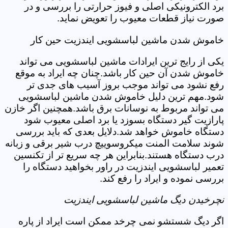
برد الکترونیکی اصلی و فیوز حرارتی را بررسی و در
صورت نیاز قطعات معیوب را تعویض نماید.
خاموش شدن ماشین لباسشویی ایندزیت حین کار
یکی از رایج ترین ایرادات ماشین لباسشویی می تواند
خاموش شدن آن حین کار باشد.چنان چه ایراد به موقع
رفع نشود می تواند موجب بروز آسیب های جدی تر
شود.مهم ترین دلیل خاموش شدن ماشین لباسشویی
می تواند مربوط به نوسانات برق باشد.همچنین اگر خازن
پارازیت گیر دستگاه بسوزد یا برد اصلی معیوب شود
دستگاه خاموش خواهد شد.دلایل بعدی که باید بررسی
شوند سلامت المنت میکروسوییچ درب شیر برقی و زبانه
درب دستگاه هستند.بنابراین هر چه سریع تر از تکنسین
تعمیر لباسشویی ایندزیت در راور بخواهید دستگاه را
بررسی نموده و ایراد را رفع کند.
نچرخیدن دیگ ماشین لباسشویی ایندزیت
اگر دیگ شستشو نمی چرخد ممکن است ایراد از پاره