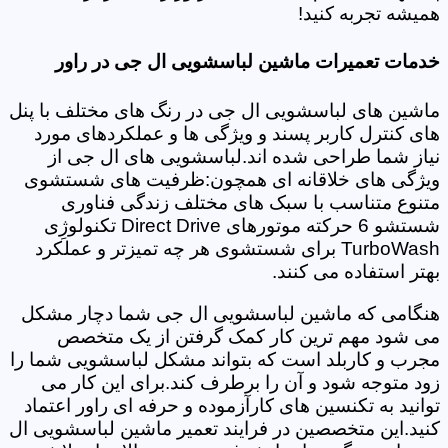
همیشه تجربه کنید!
خدمات تعمیرات ماشین لباسشویی ال جی در راور
ماشین های لباسشویی ال جی در رنگ های مختلف با پنل
های کنترل کاربر پسند و ویژگی ها و عملکردهای مورد
نیاز شما طراحی شده اند.لباسشویی های ال جی از
ویژگی های خلاقانه ای همچون:ظرفیت های شستشوی
متنوع متناسب با سبک های مختلف زندگی فناوری
شستشو 6 حرکته موتورهای Direct Drive تکنولوژِی
TurboWash برای شستشوی هر چه تمیزتر و عملکرد
بهتر استفاده می کنند.
هنگامی که ماشین لباسشویی ال جی شما دچار مشکل
می شود مهم ترین کار کمک گرفتن از یک متخصص
مجرب و کاربلد است که بتواند مشکل لباسشویی شما را
زود متوجه شود و آن را برطرف کند.برای این کار می
توانید به تکنسین های کارآزموده و حرفه ای راور اعتماد
کنید.این متخصصین در فرایند تعمیر ماشین لباسشویی ال