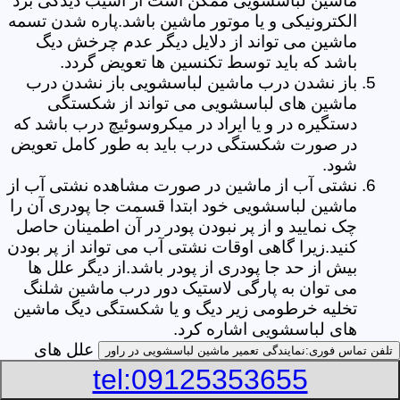
ماشین لباسشویی ممکن است از آسیب دیدگی برد
الکترونیکی و یا موتور ماشین باشد.پاره شدن تسمه
ماشین می تواند از دلایل دیگر عدم چرخش دیگ
باشد که باید توسط تکنسین ها تعویض گردد.
باز نشدن درب ماشین لباسشویی باز نشدن درب
ماشین های لباسشویی می تواند از شکستگی
دستگیره در و یا ایراد در میکروسوئیچ درب باشد که
در صورت شکستگی درب باید به طور کامل تعویض
شود.
نشتی آب از ماشین در صورت مشاهده نشتی آب از
ماشین لباسشویی خود ابتدا قسمت جا پودری آن را
چک نمایید و از پر نبودن پودر در آن اطمینان حاصل
کنید.زیرا گاهی اوقات نشتی آب می تواند از پر بودن
بیش از حد جا پودری از پودر باشد.از دیگر علل ها
می توان به پارگی لاستیک دور درب ماشین شلنگ
تخلیه خرطومی زیر دیگ و یا شکستگی دیگ ماشین
های لباسشویی اشاره کرد.
خشک نکردن لباس ها یکی از بیشترین علل های
تلفن تماس فوری:
نمایندگی تعمیر ماشین لباسشویی در راور
خشک نکردن لباس ها توسط ماشین های
tel:09125353655
لباسشویی پر کردن دیگ آن ها بیش از حد ظرفیت