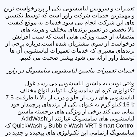
تعمیرات و سرویس لباسشویی یکی از پردرخواست ترین
و مهمترین خدمات شرکت راور است که توسط تکنسین
های این شرکت انجام می شود.خدمات به موقع کیفیت
بالا تخصص در تعمیر برندهای مختلف و هزینه های
منصفانه از جمله ویژگی هایی است که سبب افزایش
درخواست از سوی مشتریان شده است.درباره برخی از
برندهای معتبری که خدمات تعمیرات لباسشویی آن ها
توسط راور ارائه می شود بیشتر صحبت می کنیم.
خدمات تعمیرات ماشین لباسشویی سامسونگ در راور
وقتی نوبت به ماشین لباسشویی می رسد غول
تکنولوژی کره ای سامسونگ با تولید انواع مختلف
لباسشویی های درب از جلو و درب از بالا با ظرفیت 7.5
تا 16 کیلو گرم به عنوان یکی از برندهای پرچمدار خود
نمایی می کند.برخی از ویژگی های برجسته ماشین
لباسشویی های سامسونگ عبارتند از:AddWash
Bubble Wash VRT Smart Control و QuickWash که
سامسونگ ازتمامی این تکنولوژی های پیچیده و جدید در