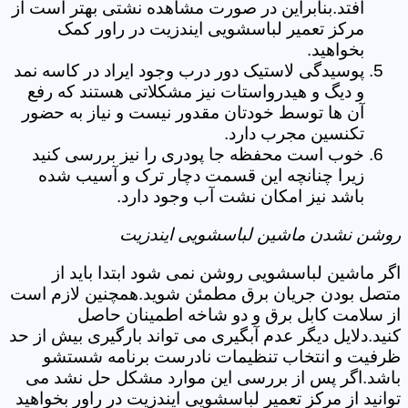
افتد.بنابراین در صورت مشاهده نشتی بهتر است از
مرکز تعمیر لباسشویی ایندزیت در راور کمک
بخواهید.
پوسیدگی لاستیک دور درب وجود ایراد در کاسه نمد
و دیگ و هیدرواستات نیز مشکلاتی هستند که رفع
آن ها توسط خودتان مقدور نیست و نیاز به حضور
تکنسین مجرب دارد.
خوب است محفظه جا پودری را نیز بررسی کنید
زیرا چنانچه این قسمت دچار ترک و آسیب شده
باشد نیز امکان نشت آب وجود دارد.
روشن نشدن ماشین لباسشویی ایندزیت
اگر ماشین لباسشویی روشن نمی شود ابتدا باید از
متصل بودن جریان برق مطمئن شوید.همچنین لازم است
از سلامت کابل برق و دو شاخه اطمینان حاصل
کنید.دلایل دیگر عدم آبگیری می تواند بارگیری بیش از حد
ظرفیت و انتخاب تنظیمات نادرست برنامه شستشو
باشد.اگر پس از بررسی این موارد مشکل حل نشد می
توانید از مرکز تعمیر لباسشویی ایندزیت در راور بخواهید