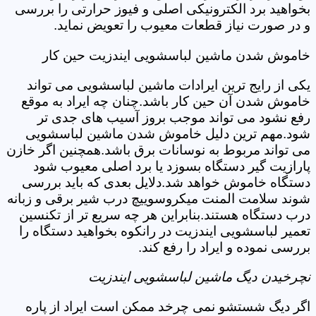
بخواهید برد الکترونیکی اصلی و فیوز حرارتی را بررسی
و در صورت نیاز قطعات معیوب را تعویض نماید.
خاموش شدن ماشین لباسشویی ایندزیت حین کار
یکی از رایج ترین ایرادات ماشین لباسشویی می تواند
خاموش شدن آن حین کار باشد.چنان چه ایراد به موقع
رفع نشود می تواند موجب بروز آسیب های جدی تر
شود.مهم ترین دلیل خاموش شدن ماشین لباسشویی
می تواند مربوط به نوسانات برق باشد.همچنین اگر خازن
پارازیت گیر دستگاه بسوزد یا برد اصلی معیوب شود
دستگاه خاموش خواهد شد.دلایل بعدی که باید بررسی
شوند سلامت المنت میکروسوییچ درب شیر برقی و زبانه
درب دستگاه هستند.بنابراین هر چه سریع تر از تکنسین
تعمیر لباسشویی ایندزیت در رانکوه بخواهید دستگاه را
بررسی نموده و ایراد را رفع کند.
نچرخیدن دیگ ماشین لباسشویی ایندزیت
اگر دیگ شستشو نمی چرخد ممکن است ایراد از پاره