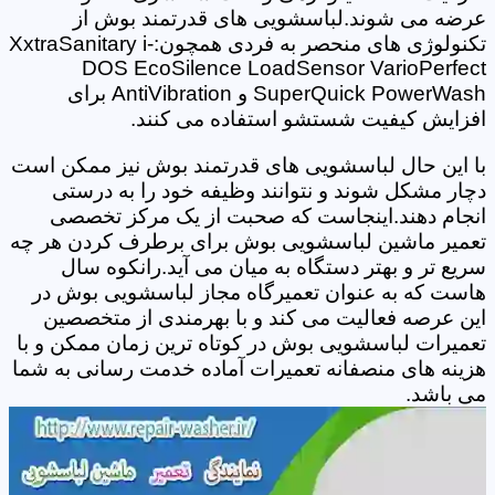
عرضه می شوند.لباسشویی های قدرتمند بوش از
تکنولوژی های منحصر به فردی همچون:XxtraSanitary i-
DOS EcoSilence LoadSensor VarioPerfect
SuperQuick PowerWash و AntiVibration برای
افزایش کیفیت شستشو استفاده می کنند.
با این حال لباسشویی های قدرتمند بوش نیز ممکن است
دچار مشکل شوند و نتوانند وظیفه خود را به درستی
انجام دهند.اینجاست که صحبت از یک مرکز تخصصی
تعمیر ماشین لباسشویی بوش برای برطرف کردن هر چه
سریع تر و بهتر دستگاه به میان می آید.رانکوه سال
هاست که به عنوان تعمیرگاه مجاز لباسشویی بوش در
این عرصه فعالیت می کند و با بهرمندی از متخصصین
تعمیرات لباسشویی بوش در کوتاه ترین زمان ممکن و با
هزینه های منصفانه تعمیرات آماده خدمت رسانی به شما
می باشد.