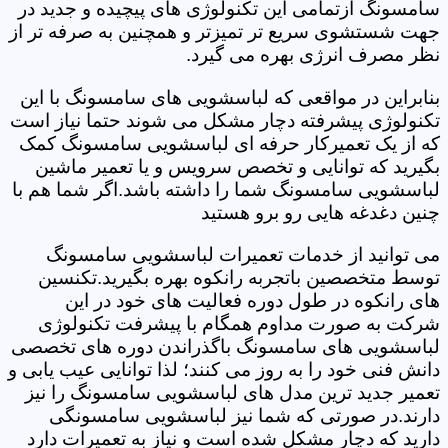
سامسونگ ازتمامی این تکنولوژی های پیچیده و جدید در
جهت شستشوی سریع تر تمیزتر و همچنین به صرفه تر از
نظر مصرف انرژی بهره می گیرد.
بنابراین در مواقعی که لباسشویی های سامسونگ با این
تکنولوژی پیشرفته دچار مشکل می شوند حتما نیاز است
که از یک تعمیرکار حرفه ای لباسشویی سامسونگ کمک
بگیرید که توانایی و تخصص سرویس و یا تعمیر ماشین
لباسشویی سامسونگ شما را داشته باشد.اگر شما هم با
چنین دغدغه هایی رو برو هستید
می توانید از خدمات تعمیرات لباسشویی سامسونگ
توسط متخصصین باتجربه رانکوه بهره بگیرید.تکنسین
های رانکوه در طول دوره فعالیت های خود در این
شرکت به صورت مداوم همگام با پیشرفت تکنولوژی
لباسشویی های سامسونگ باگذراندن دوره های تخصصی
دانش فنی خود را به روز می کنند؛ لذا توانایی عیب یابی و
تعمیر جدید ترین مدل های لباسشویی سامسونگ را نیز
دارند.در صورتی که شما نیز لباسشویی سامسونگی
دارید که دچار مشکل شده است و نیاز به تعمیرات دارد