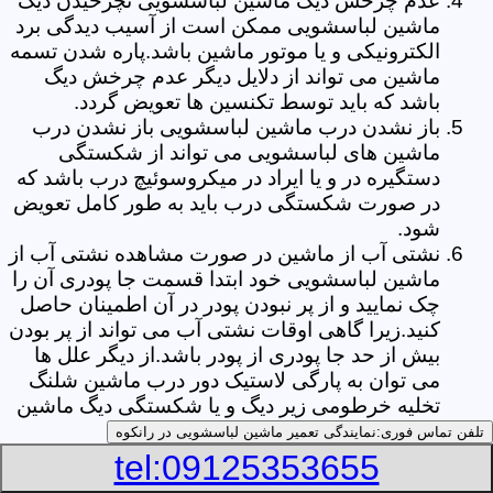
عدم چرخش دیگ ماشین لباسشویی نچرخیدن دیگ
ماشین لباسشویی ممکن است از آسیب دیدگی برد
الکترونیکی و یا موتور ماشین باشد.پاره شدن تسمه
ماشین می تواند از دلایل دیگر عدم چرخش دیگ
باشد که باید توسط تکنسین ها تعویض گردد.
باز نشدن درب ماشین لباسشویی باز نشدن درب
ماشین های لباسشویی می تواند از شکستگی
دستگیره در و یا ایراد در میکروسوئیچ درب باشد که
در صورت شکستگی درب باید به طور کامل تعویض
شود.
نشتی آب از ماشین در صورت مشاهده نشتی آب از
ماشین لباسشویی خود ابتدا قسمت جا پودری آن را
چک نمایید و از پر نبودن پودر در آن اطمینان حاصل
کنید.زیرا گاهی اوقات نشتی آب می تواند از پر بودن
بیش از حد جا پودری از پودر باشد.از دیگر علل ها
می توان به پارگی لاستیک دور درب ماشین شلنگ
تخلیه خرطومی زیر دیگ و یا شکستگی دیگ ماشین
های لباسشویی اشاره کرد.
تلفن تماس فوری:
نمایندگی تعمیر ماشین لباسشویی در رانکوه
خشک نکردن لباس ها یکی از بیشترین علل های
tel:09125353655
خشک نکردن لباس ها توسط ماشین های