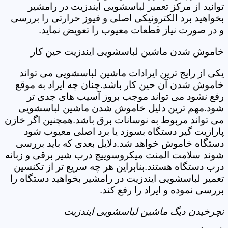
توانید از مرکز تعمیر لباسشویی ایندزیت در رامشیر
بخواهید برد الکترونیکی اصلی و فیوز حرارتی را بررسی
و در صورت نیاز قطعات معیوب را تعویض نماید.
خاموش شدن ماشین لباسشویی ایندزیت حین کار
یکی از رایج ترین ایرادات ماشین لباسشویی می تواند
خاموش شدن آن حین کار باشد.چنان چه ایراد به موقع
رفع نشود می تواند موجب بروز آسیب های جدی تر
شود.مهم ترین دلیل خاموش شدن ماشین لباسشویی
می تواند مربوط به نوسانات برق باشد.همچنین اگر خازن
پارازیت گیر دستگاه بسوزد یا برد اصلی معیوب شود
دستگاه خاموش خواهد شد.دلایل بعدی که باید بررسی
شوند سلامت المنت میکروسوییچ درب شیر برقی و زبانه
درب دستگاه هستند.بنابراین هر چه سریع تر از تکنسین
تعمیر لباسشویی ایندزیت در رامشیر بخواهید دستگاه را
بررسی نموده و ایراد را رفع کند.
نچرخیدن دیگ ماشین لباسشویی ایندزیت