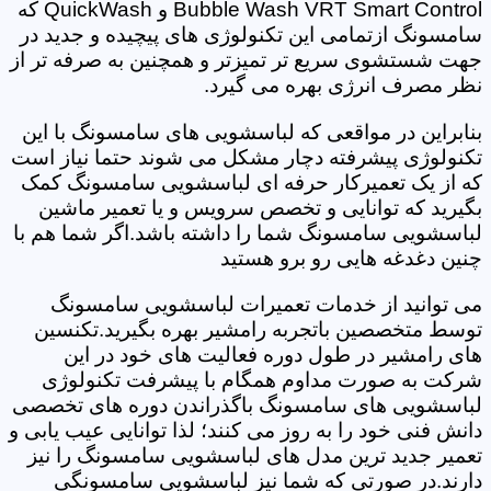
Bubble Wash VRT Smart Control و QuickWash که
سامسونگ ازتمامی این تکنولوژی های پیچیده و جدید در
جهت شستشوی سریع تر تمیزتر و همچنین به صرفه تر از
نظر مصرف انرژی بهره می گیرد.
بنابراین در مواقعی که لباسشویی های سامسونگ با این
تکنولوژی پیشرفته دچار مشکل می شوند حتما نیاز است
که از یک تعمیرکار حرفه ای لباسشویی سامسونگ کمک
بگیرید که توانایی و تخصص سرویس و یا تعمیر ماشین
لباسشویی سامسونگ شما را داشته باشد.اگر شما هم با
چنین دغدغه هایی رو برو هستید
می توانید از خدمات تعمیرات لباسشویی سامسونگ
توسط متخصصین باتجربه رامشیر بهره بگیرید.تکنسین
های رامشیر در طول دوره فعالیت های خود در این
شرکت به صورت مداوم همگام با پیشرفت تکنولوژی
لباسشویی های سامسونگ باگذراندن دوره های تخصصی
دانش فنی خود را به روز می کنند؛ لذا توانایی عیب یابی و
تعمیر جدید ترین مدل های لباسشویی سامسونگ را نیز
دارند.در صورتی که شما نیز لباسشویی سامسونگی