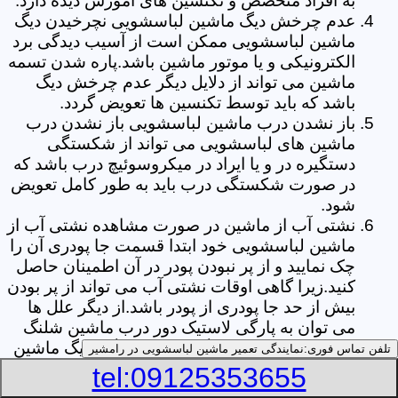
به افراد متخصص و تکنسین های آموزش دیده دارد.
عدم چرخش دیگ ماشین لباسشویی نچرخیدن دیگ
ماشین لباسشویی ممکن است از آسیب دیدگی برد
الکترونیکی و یا موتور ماشین باشد.پاره شدن تسمه
ماشین می تواند از دلایل دیگر عدم چرخش دیگ
باشد که باید توسط تکنسین ها تعویض گردد.
باز نشدن درب ماشین لباسشویی باز نشدن درب
ماشین های لباسشویی می تواند از شکستگی
دستگیره در و یا ایراد در میکروسوئیچ درب باشد که
در صورت شکستگی درب باید به طور کامل تعویض
شود.
نشتی آب از ماشین در صورت مشاهده نشتی آب از
ماشین لباسشویی خود ابتدا قسمت جا پودری آن را
چک نمایید و از پر نبودن پودر در آن اطمینان حاصل
کنید.زیرا گاهی اوقات نشتی آب می تواند از پر بودن
بیش از حد جا پودری از پودر باشد.از دیگر علل ها
می توان به پارگی لاستیک دور درب ماشین شلنگ
تخلیه خرطومی زیر دیگ و یا شکستگی دیگ ماشین
تلفن تماس فوری:
نمایندگی تعمیر ماشین لباسشویی در رامشیر
های لباسشویی اشاره کرد.
tel:09125353655
خشک نکردن لباس ها یکی از بیشترین علل های