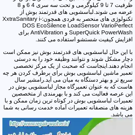
ظرفیت 7 تا 9 کیلوگرمی و تحت سه سری 4 6 و 8
عرضه می شوند.لباسشویی های قدرتمند بوش از
تکنولوژی های منحصر به فردی همچون:XxtraSanitary i-
DOS EcoSilence LoadSensor VarioPerfect
SuperQuick PowerWash و AntiVibration برای
افزایش کیفیت شستشو استفاده می کنند.
با این حال لباسشویی های قدرتمند بوش نیز ممکن است
دچار مشکل شوند و نتوانند وظیفه خود را به درستی
انجام دهند.اینجاست که صحبت از یک مرکز تخصصی
تعمیر ماشین لباسشویی بوش برای برطرف کردن هر چه
سریع تر و بهتر دستگاه به میان می آید.رامشیر سال
هاست که به عنوان تعمیرگاه مجاز لباسشویی بوش در
این عرصه فعالیت می کند و با بهرمندی از متخصصین
تعمیرات لباسشویی بوش در کوتاه ترین زمان ممکن و با
هزینه های منصفانه تعمیرات آماده خدمت رسانی به شما
می باشد.