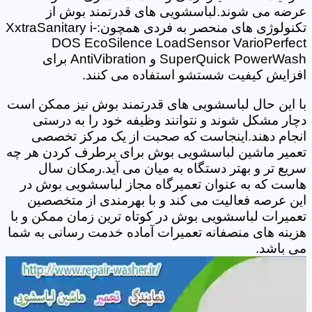
عرضه می شوند.لباسشویی های قدرتمند بوش از
تکنولوژی های منحصر به فردی همچون:XxtraSanitary i-
DOS EcoSilence LoadSensor VarioPerfect
SuperQuick PowerWash و AntiVibration برای
افزایش کیفیت شستشو استفاده می کنند.
با این حال لباسشویی های قدرتمند بوش نیز ممکن است
دچار مشکل شوند و نتوانند وظیفه خود را به درستی
انجام دهند.اینجاست که صحبت از یک مرکز تخصصی
تعمیر ماشین لباسشویی بوش برای برطرف کردن هر چه
سریع تر و بهتر دستگاه به میان می آید.رمکان سال
هاست که به عنوان تعمیرگاه مجاز لباسشویی بوش در
این عرصه فعالیت می کند و با بهرمندی از متخصصین
تعمیرات لباسشویی بوش در کوتاه ترین زمان ممکن و با
هزینه های منصفانه تعمیرات آماده خدمت رسانی به شما
می باشد.