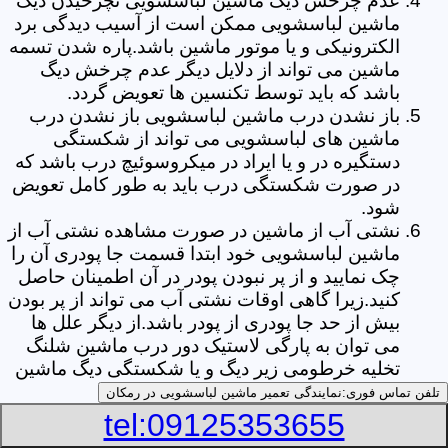
عدم چرخش دیگ ماشین لباسشویی نچرخیدن دیگ
ماشین لباسشویی ممکن است از آسیب دیدگی برد
الکترونیکی و یا موتور ماشین باشد.پاره شدن تسمه
ماشین می تواند از دلایل دیگر عدم چرخش دیگ
باشد که باید توسط تکنسین ها تعویض گردد.
باز نشدن درب ماشین لباسشویی باز نشدن درب
ماشین های لباسشویی می تواند از شکستگی
دستگیره در و یا ایراد در میکروسوئیچ درب باشد که
در صورت شکستگی درب باید به طور کامل تعویض
شود.
نشتی آب از ماشین در صورت مشاهده نشتی آب از
ماشین لباسشویی خود ابتدا قسمت جا پودری آن را
چک نمایید و از پر نبودن پودر در آن اطمینان حاصل
کنید.زیرا گاهی اوقات نشتی آب می تواند از پر بودن
بیش از حد جا پودری از پودر باشد.از دیگر علل ها
می توان به پارگی لاستیک دور درب ماشین شلنگ
تخلیه خرطومی زیر دیگ و یا شکستگی دیگ ماشین
های لباسشویی اشاره کرد.
تلفن تماس فوری:
نمایندگی تعمیر ماشین لباسشویی در رمکان
خشک نکردن لباس ها یکی از بیشترین علل های
tel:09125353655
خشک نکردن لباس ها توسط ماشین های