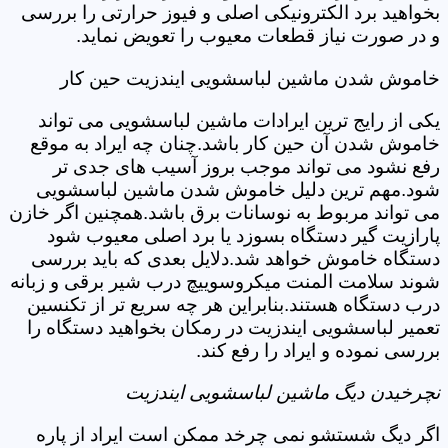
بخواهید برد الکترونیکی اصلی و فیوز حرارتی را بررسی
و در صورت نیاز قطعات معیوب را تعویض نماید.
خاموش شدن ماشین لباسشویی ایندزیت حین کار
یکی از رایج ترین ایرادات ماشین لباسشویی می تواند
خاموش شدن آن حین کار باشد.چنان چه ایراد به موقع
رفع نشود می تواند موجب بروز آسیب های جدی تر
شود.مهم ترین دلیل خاموش شدن ماشین لباسشویی
می تواند مربوط به نوسانات برق باشد.همچنین اگر خازن
پارازیت گیر دستگاه بسوزد یا برد اصلی معیوب شود
دستگاه خاموش خواهد شد.دلایل بعدی که باید بررسی
شوند سلامت المنت میکروسوییچ درب شیر برقی و زبانه
درب دستگاه هستند.بنابراین هر چه سریع تر از تکنسین
تعمیر لباسشویی ایندزیت در رمکان بخواهید دستگاه را
بررسی نموده و ایراد را رفع کند.
نچرخیدن دیگ ماشین لباسشویی ایندزیت
اگر دیگ شستشو نمی چرخد ممکن است ایراد از پاره