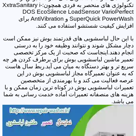
تکنولوژی های منحصر به فردی همچون:XxtraSanitary i-
DOS EcoSilence LoadSensor VarioPerfect
SuperQuick PowerWash و AntiVibration برای
افزایش کیفیت شستشو استفاده می کنند.
با این حال لباسشویی های قدرتمند بوش نیز ممکن است
دچار مشکل شوند و نتوانند وظیفه خود را به درستی
انجام دهند.اینجاست که صحبت از یک مرکز تخصصی
تعمیر ماشین لباسشویی بوش برای برطرف کردن هر چه
سریع تر و بهتر دستگاه به میان می آید.ربط سال هاست
که به عنوان تعمیرگاه مجاز لباسشویی بوش در این
عرصه فعالیت می کند و با بهرمندی از متخصصین
تعمیرات لباسشویی بوش در کوتاه ترین زمان ممکن و با
هزینه های منصفانه تعمیرات آماده خدمت رسانی به شما
می باشد.