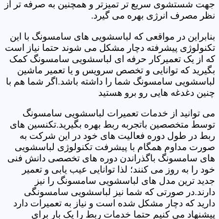
جهت شستشوی سریع تر تمیزتر و همچنین به صرفه تر از
نظر مصرف انرژی بهره می گیرد.
بنابراین در مواقعی که لباسشویی های سامسونگ با این
تکنولوژی پیشرفته دچار مشکل می شوند حتما نیاز است
که از یک تعمیرکار حرفه ای لباسشویی سامسونگ کمک
بگیرید که توانایی و تخصص سرویس و یا تعمیر ماشین
لباسشویی سامسونگ شما را داشته باشد.اگر شما هم با
چنین دغدغه هایی رو برو هستید
می توانید از خدمات تعمیرات لباسشویی سامسونگ
توسط متخصصین باتجربه ربط بهره بگیرید.تکنسین های
ربط در طول دوره فعالیت های خود در این شرکت به
صورت مداوم همگام با پیشرفت تکنولوژی لباسشویی
های سامسونگ باگذراندن دوره های تخصصی دانش فنی
خود را به روز می کنند؛ لذا توانایی عیب یابی و تعمیر
جدید ترین مدل های لباسشویی سامسونگ را نیز
دارند.در صورتی که شما نیز لباسشویی سامسونگی
دارید که دچار مشکل شده است و نیاز به تعمیرات دارد
پیشنهاد می کنیم حتما خدمات ربط را یک بار برای