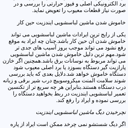
برد الکترونیکی اصلی و فیوز حرارتی را بررسی و در
صورت نیاز قطعات معیوب را تعویض نماید.
خاموش شدن ماشین لباسشویی ایندزیت حین کار
یکی از رایج ترین ایرادات ماشین لباسشویی می تواند
خاموش شدن آن حین کار باشد.چنان چه ایراد به موقع
رفع نشود می تواند موجب بروز آسیب های جدی تر
شود.مهم ترین دلیل خاموش شدن ماشین لباسشویی
می تواند مربوط به نوسانات برق باشد.همچنین اگر خازن
پارازیت گیر دستگاه بسوزد یا برد اصلی معیوب شود
دستگاه خاموش خواهد شد.دلایل بعدی که باید بررسی
شوند سلامت المنت میکروسوییچ درب شیر برقی و زبانه
درب دستگاه هستند.بنابراین هر چه سریع تر از تکنسین
تعمیر لباسشویی ایندزیت در ربط بخواهید دستگاه را
بررسی نموده و ایراد را رفع کند.
نچرخیدن دیگ ماشین لباسشویی ایندزیت
اگر دیگ شستشو نمی چرخد ممکن است ایراد از پاره