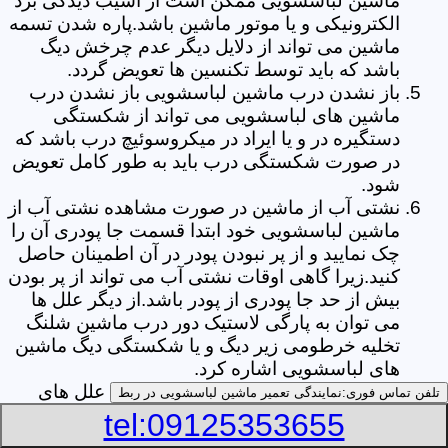
ماشین لباسشویی ممکن است از آسیب دیدگی برد
الکترونیکی و یا موتور ماشین باشد.پاره شدن تسمه
ماشین می تواند از دلایل دیگر عدم چرخش دیگ
باشد که باید توسط تکنسین ها تعویض گردد.
باز نشدن درب ماشین لباسشویی باز نشدن درب
ماشین های لباسشویی می تواند از شکستگی
دستگیره در و یا ایراد در میکروسوئیچ درب باشد که
در صورت شکستگی درب باید به طور کامل تعویض
شود.
نشتی آب از ماشین در صورت مشاهده نشتی آب از
ماشین لباسشویی خود ابتدا قسمت جا پودری آن را
چک نمایید و از پر نبودن پودر در آن اطمینان حاصل
کنید.زیرا گاهی اوقات نشتی آب می تواند از پر بودن
بیش از حد جا پودری از پودر باشد.از دیگر علل ها
می توان به پارگی لاستیک دور درب ماشین شلنگ
تخلیه خرطومی زیر دیگ و یا شکستگی دیگ ماشین
های لباسشویی اشاره کرد.
خشک نکردن لباس ها یکی از بیشترین علل های
تلفن تماس فوری:
نمایندگی تعمیر ماشین لباسشویی در ربط
خشک نکردن لباس ها توسط ماشین های
tel:09125353655
لباسشویی پر کردن دیگ آن ها بیش از حد ظرفیت