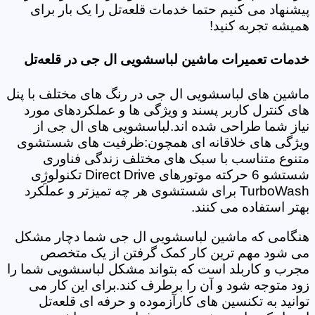
پیشنهاد می کنیم حتما خدمات قلعه‌تل را یک بار برای
همیشه تجربه کنید!
خدمات تعمیرات ماشین لباسشویی ال جی در قلعه‌تل
ماشین های لباسشویی ال جی در رنگ های مختلف با پنل
های کنترل کاربر پسند و ویژگی ها و عملکردهای مورد
نیاز شما طراحی شده اند.لباسشویی های ال جی از
ویژگی های خلاقانه ای همچون:ظرفیت های شستشوی
متنوع متناسب با سبک های مختلف زندگی فناوری
شستشو 6 حرکته موتورهای Direct Drive تکنولوژِی
TurboWash برای شستشوی هر چه تمیزتر و عملکرد
بهتر استفاده می کنند.
هنگامی که ماشین لباسشویی ال جی شما دچار مشکل
می شود مهم ترین کار کمک گرفتن از یک متخصص
مجرب و کاربلد است که بتواند مشکل لباسشویی شما را
زود متوجه شود و آن را برطرف کند.برای این کار می
توانید به تکنسین های کارآزموده و حرفه ای قلعه‌تل