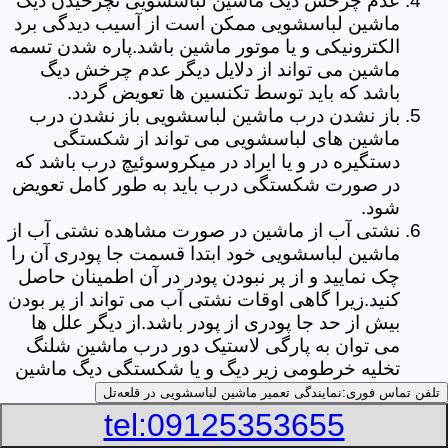
عدم چرخش دیگ ماشین لباسشویی نچرخیدن دیگ
ماشین لباسشویی ممکن است از آسیب دیدگی برد
الکترونیکی و یا موتور ماشین باشد.پاره شدن تسمه
ماشین می تواند از دلایل دیگر عدم چرخش دیگ
باشد که باید توسط تکنسین ها تعویض گردد.
باز نشدن درب ماشین لباسشویی باز نشدن درب
ماشین های لباسشویی می تواند از شکستگی
دستگیره در و یا ایراد در میکروسوئیچ درب باشد که
در صورت شکستگی درب باید به طور کامل تعویض
شود.
نشتی آب از ماشین در صورت مشاهده نشتی آب از
ماشین لباسشویی خود ابتدا قسمت جا پودری آن را
چک نمایید و از پر نبودن پودر در آن اطمینان حاصل
کنید.زیرا گاهی اوقات نشتی آب می تواند از پر بودن
بیش از حد جا پودری از پودر باشد.از دیگر علل ها
می توان به پارگی لاستیک دور درب ماشین شلنگ
تخلیه خرطومی زیر دیگ و یا شکستگی دیگ ماشین
های لباسشویی اشاره کرد.
تلفن تماس فوری:
نمایندگی تعمیر ماشین لباسشویی در قلعه‌تل
خشک نکردن لباس ها یکی از بیشترین علل های
tel:09125353655
خشک نکردن لباس ها توسط ماشین های