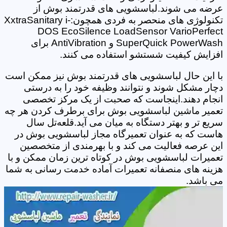
عرضه می شوند.لباسشویی های قدرتمند بوش از
تکنولوژی های منحصر به فردی همچون:XxtraSanitary i-
DOS EcoSilence LoadSensor VarioPerfect
SuperQuick PowerWash و AntiVibration برای
افزایش کیفیت شستشو استفاده می کنند.
با این حال لباسشویی های قدرتمند بوش نیز ممکن است
دچار مشکل شوند و نتوانند وظیفه خود را به درستی
انجام دهند.اینجاست که صحبت از یک مرکز تخصصی
تعمیر ماشین لباسشویی بوش برای برطرف کردن هر چه
سریع تر و بهتر دستگاه به میان می آید.قلعه‌تل سال
هاست که به عنوان تعمیرگاه مجاز لباسشویی بوش در
این عرصه فعالیت می کند و با بهرمندی از متخصصین
تعمیرات لباسشویی بوش در کوتاه ترین زمان ممکن و با
هزینه های منصفانه تعمیرات آماده خدمت رسانی به شما
می باشد.