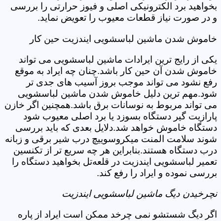
بخواهید برد الکترونیکی اصلی و فیوز حرارتی را بررسی
و در صورت نیاز قطعات معیوب را تعویض نماید.
خاموش شدن ماشین لباسشویی ایندزیت حین کار
یکی از رایج ترین ایرادات ماشین لباسشویی می تواند
خاموش شدن آن حین کار باشد.چنان چه ایراد به موقع
رفع نشود می تواند موجب بروز آسیب های جدی تر
شود.مهم ترین دلیل خاموش شدن ماشین لباسشویی
می تواند مربوط به نوسانات برق باشد.همچنین اگر خازن
پارازیت گیر دستگاه بسوزد یا برد اصلی معیوب شود
دستگاه خاموش خواهد شد.دلایل بعدی که باید بررسی
شوند سلامت المنت میکروسوییچ درب شیر برقی و زبانه
درب دستگاه هستند.بنابراین هر چه سریع تر از تکنسین
تعمیر لباسشویی ایندزیت در قلعه‌تل بخواهید دستگاه را
بررسی نموده و ایراد را رفع کند.
نچرخیدن دیگ ماشین لباسشویی ایندزیت
اگر دیگ شستشو نمی چرخد ممکن است ایراد از پاره