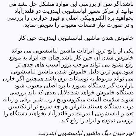
باشد.اگر پس از بررسی این موارد مشکل حل نشد می
توانید از مرکز تعمیر لباسشویی ایندزیت در قلندرآباد
بخواهید برد الکترونیکی اصلی و فیوز حرارتی را بررسی
و در صورت نیاز قطعات معیوب را تعویض نماید.
خاموش شدن ماشین لباسشویی ایندزیت حین کار
یکی از رایج ترین ایرادات ماشین لباسشویی می تواند
خاموش شدن آن حین کار باشد.چنان چه ایراد به موقع
رفع نشود می تواند موجب بروز آسیب های جدی تر
شود.مهم ترین دلیل خاموش شدن ماشین لباسشویی
می تواند مربوط به نوسانات برق باشد.همچنین اگر خازن
پارازیت گیر دستگاه بسوزد یا برد اصلی معیوب شود
دستگاه خاموش خواهد شد.دلایل بعدی که باید بررسی
شوند سلامت المنت میکروسوییچ درب شیر برقی و زبانه
درب دستگاه هستند.بنابراین هر چه سریع تر از تکنسین
تعمیر لباسشویی ایندزیت در قلندرآباد بخواهید دستگاه را
بررسی نموده و ایراد را رفع کند.
نچرخیدن دیگ ماشین لباسشویی ایندزیت