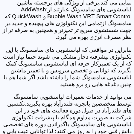
نمایی می کند.برخی از ویژگی های برجسته ماشین
لباسشویی های سامسونگ عبارتند از:AddWash
Bubble Wash VRT Smart Control و QuickWash که
سامسونگ ازتمامی این تکنولوژی های پیچیده و جدید در
جهت شستشوی سریع تر تمیزتر و همچنین به صرفه تر از
نظر مصرف انرژی بهره می گیرد.
بنابراین در مواقعی که لباسشویی های سامسونگ با این
تکنولوژی پیشرفته دچار مشکل می شوند حتما نیاز است
که از یک تعمیرکار حرفه ای لباسشویی سامسونگ کمک
بگیرید که توانایی و تخصص سرویس و یا تعمیر ماشین
لباسشویی سامسونگ شما را داشته باشد.اگر شما هم با
چنین دغدغه هایی رو برو هستید
می توانید از خدمات تعمیرات لباسشویی سامسونگ
توسط متخصصین باتجربه قلندرآباد بهره بگیرید.تکنسین
های قلندرآباد در طول دوره فعالیت های خود در این
شرکت به صورت مداوم همگام با پیشرفت تکنولوژی
لباسشویی های سامسونگ باگذراندن دوره های تخصصی
دانش فنی خود را به روز می کنند؛ لذا توانایی عیب یابی و