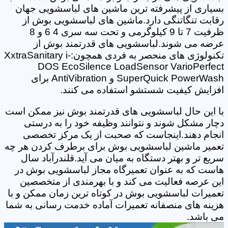
بسیاری از پیشرفته ترین ماشین های لباسشویی جهان
رقابت تنگاتنگی دارد.ماشین های لباسشویی بوش از
ظرفیت 7 تا 9 کیلوگرمی و تحت سه سری 4 6 و 8
عرضه می شوند.لباسشویی های قدرتمند بوش از
تکنولوژی های منحصر به فردی همچون:XxtraSanitary i-
DOS EcoSilence LoadSensor VarioPerfect
SuperQuick PowerWash و AntiVibration برای
افزایش کیفیت شستشو استفاده می کنند.
با این حال لباسشویی های قدرتمند بوش نیز ممکن است
دچار مشکل شوند و نتوانند وظیفه خود را به درستی
انجام دهند.اینجاست که صحبت از یک مرکز تخصصی
تعمیر ماشین لباسشویی بوش برای برطرف کردن هر چه
سریع تر و بهتر دستگاه به میان می آید.قلندرآباد سال
هاست که به عنوان تعمیرگاه مجاز لباسشویی بوش در
این عرصه فعالیت می کند و با بهرمندی از متخصصین
تعمیرات لباسشویی بوش در کوتاه ترین زمان ممکن و با
هزینه های منصفانه تعمیرات آماده خدمت رسانی به شما
می باشد.