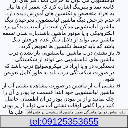
لباسشویی می توان به خرابی کمک فنر های آن
کاسه نمد و بلبرینگ اشاره کرد که تعمیر آن ها نیاز
به افراد متخصص و تکنسین های آموزش دیده دارد.
عدم چرخش دیگ ماشین لباسشویی نچرخیدن دیگ
ماشین لباسشویی ممکن است از آسیب دیدگی برد
الکترونیکی و یا موتور ماشین باشد.پاره شدن تسمه
ماشین می تواند از دلایل دیگر عدم چرخش دیگ
باشد که باید توسط تکنسین ها تعویض گردد.
باز نشدن درب ماشین لباسشویی باز نشدن درب
ماشین های لباسشویی می تواند از شکستگی
دستگیره در و یا ایراد در میکروسوئیچ درب باشد که
در صورت شکستگی درب باید به طور کامل تعویض
شود.
نشتی آب از ماشین در صورت مشاهده نشتی آب از
ماشین لباسشویی خود ابتدا قسمت جا پودری آن را
چک نمایید و از پر نبودن پودر در آن اطمینان حاصل
کنید.زیرا گاهی اوقات نشتی آب می تواند از پر بودن
بیش از حد جا پودری از پودر باشد.از دیگر علل ها
تلفن تماس فوری:
نمایندگی تعمیر ماشین لباسشویی در قلندرآباد
می توان به پارگی لاستیک دور درب ماشین شلنگ
tel:09125353655
تخلیه خرطومی زیر دیگ و یا شکستگی دیگ ماشین