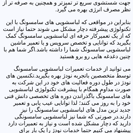
جهت شستشوی سریع تر تمیزتر و همچنین به صرفه تر از
نظر مصرف انرژی بهره می گیرد.
بنابراین در مواقعی که لباسشویی های سامسونگ با این
تکنولوژی پیشرفته دچار مشکل می شوند حتما نیاز است
که از یک تعمیرکار حرفه ای لباسشویی سامسونگ کمک
بگیرید که توانایی و تخصص سرویس و یا تعمیر ماشین
لباسشویی سامسونگ شما را داشته باشد.اگر شما هم با
چنین دغدغه هایی رو برو هستید
می توانید از خدمات تعمیرات لباسشویی سامسونگ
توسط متخصصین باتجربه نودژ بهره بگیرید.تکنسین های
نودژ در طول دوره فعالیت های خود در این شرکت به
صورت مداوم همگام با پیشرفت تکنولوژی لباسشویی
های سامسونگ باگذراندن دوره های تخصصی دانش فنی
خود را به روز می کنند؛ لذا توانایی عیب یابی و تعمیر
جدید ترین مدل های لباسشویی سامسونگ را نیز
دارند.در صورتی که شما نیز لباسشویی سامسونگی
دارید که دچار مشکل شده است و نیاز به تعمیرات دارد
پیشنهاد می کنیم حتما خدمات نودژ را یک بار برای