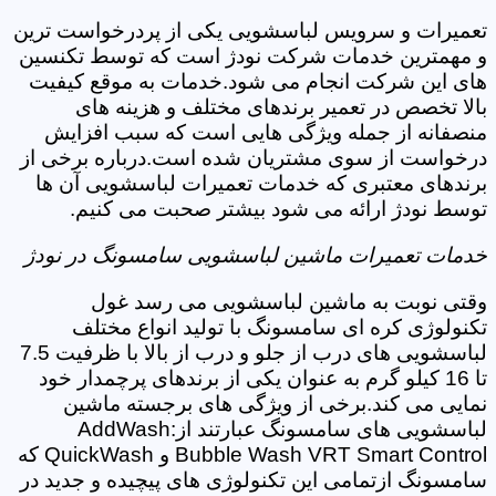
تعمیرات و سرویس لباسشویی یکی از پردرخواست ترین
و مهمترین خدمات شرکت نودژ است که توسط تکنسین
های این شرکت انجام می شود.خدمات به موقع کیفیت
بالا تخصص در تعمیر برندهای مختلف و هزینه های
منصفانه از جمله ویژگی هایی است که سبب افزایش
درخواست از سوی مشتریان شده است.درباره برخی از
برندهای معتبری که خدمات تعمیرات لباسشویی آن ها
توسط نودژ ارائه می شود بیشتر صحبت می کنیم.
خدمات تعمیرات ماشین لباسشویی سامسونگ در نودژ
وقتی نوبت به ماشین لباسشویی می رسد غول
تکنولوژی کره ای سامسونگ با تولید انواع مختلف
لباسشویی های درب از جلو و درب از بالا با ظرفیت 7.5
تا 16 کیلو گرم به عنوان یکی از برندهای پرچمدار خود
نمایی می کند.برخی از ویژگی های برجسته ماشین
لباسشویی های سامسونگ عبارتند از:AddWash
Bubble Wash VRT Smart Control و QuickWash که
سامسونگ ازتمامی این تکنولوژی های پیچیده و جدید در