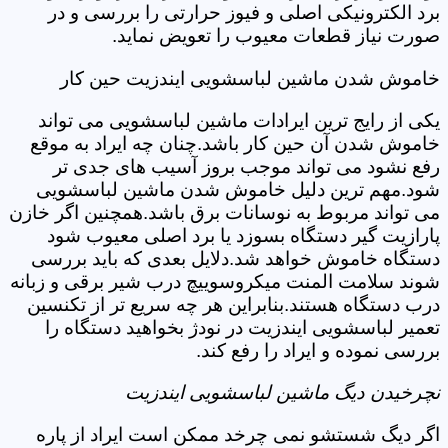
برد الکترونیکی اصلی و فیوز حرارتی را بررسی و در
صورت نیاز قطعات معیوب را تعویض نماید.
خاموش شدن ماشین لباسشویی ایندزیت حین کار
یکی از رایج ترین ایرادات ماشین لباسشویی می تواند
خاموش شدن آن حین کار باشد.چنان چه ایراد به موقع
رفع نشود می تواند موجب بروز آسیب های جدی تر
شود.مهم ترین دلیل خاموش شدن ماشین لباسشویی
می تواند مربوط به نوسانات برق باشد.همچنین اگر خازن
پارازیت گیر دستگاه بسوزد یا برد اصلی معیوب شود
دستگاه خاموش خواهد شد.دلایل بعدی که باید بررسی
شوند سلامت المنت میکروسوییچ درب شیر برقی و زبانه
درب دستگاه هستند.بنابراین هر چه سریع تر از تکنسین
تعمیر لباسشویی ایندزیت در نودژ بخواهید دستگاه را
بررسی نموده و ایراد را رفع کند.
نچرخیدن دیگ ماشین لباسشویی ایندزیت
اگر دیگ شستشو نمی چرخد ممکن است ایراد از پاره