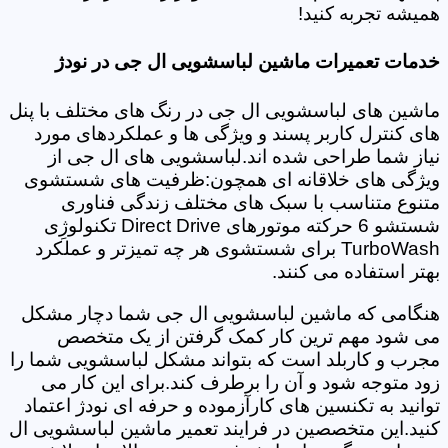
همیشه تجربه کنید!
خدمات تعمیرات ماشین لباسشویی ال جی در نودژ
ماشین های لباسشویی ال جی در رنگ های مختلف با پنل
های کنترل کاربر پسند و ویژگی ها و عملکردهای مورد
نیاز شما طراحی شده اند.لباسشویی های ال جی از
ویژگی های خلاقانه ای همچون:ظرفیت های شستشوی
متنوع متناسب با سبک های مختلف زندگی فناوری
شستشو 6 حرکته موتورهای Direct Drive تکنولوژِی
TurboWash برای شستشوی هر چه تمیزتر و عملکرد
بهتر استفاده می کنند.
هنگامی که ماشین لباسشویی ال جی شما دچار مشکل
می شود مهم ترین کار کمک گرفتن از یک متخصص
مجرب و کاربلد است که بتواند مشکل لباسشویی شما را
زود متوجه شود و آن را برطرف کند.برای این کار می
توانید به تکنسین های کارآزموده و حرفه ای نودژ اعتماد
کنید.این متخصصین در فرایند تعمیر ماشین لباسشویی ال