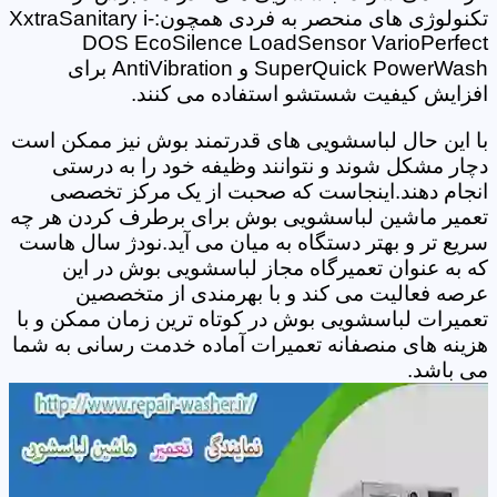
تکنولوژی های منحصر به فردی همچون:XxtraSanitary i-
DOS EcoSilence LoadSensor VarioPerfect
SuperQuick PowerWash و AntiVibration برای
افزایش کیفیت شستشو استفاده می کنند.
با این حال لباسشویی های قدرتمند بوش نیز ممکن است
دچار مشکل شوند و نتوانند وظیفه خود را به درستی
انجام دهند.اینجاست که صحبت از یک مرکز تخصصی
تعمیر ماشین لباسشویی بوش برای برطرف کردن هر چه
سریع تر و بهتر دستگاه به میان می آید.نودژ سال هاست
که به عنوان تعمیرگاه مجاز لباسشویی بوش در این
عرصه فعالیت می کند و با بهرمندی از متخصصین
تعمیرات لباسشویی بوش در کوتاه ترین زمان ممکن و با
هزینه های منصفانه تعمیرات آماده خدمت رسانی به شما
می باشد.