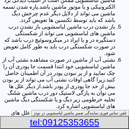
ماشین لباسشویی ممکن است از آسیب دیدگی برد
الکترونیکی و یا موتور ماشین باشد.پاره شدن تسمه
ماشین می تواند از دلایل دیگر عدم چرخش دیگ
باشد که باید توسط تکنسین ها تعویض گردد.
باز نشدن درب ماشین لباسشویی باز نشدن درب
ماشین های لباسشویی می تواند از شکستگی
دستگیره در و یا ایراد در میکروسوئیچ درب باشد که
در صورت شکستگی درب باید به طور کامل تعویض
شود.
نشتی آب از ماشین در صورت مشاهده نشتی آب از
ماشین لباسشویی خود ابتدا قسمت جا پودری آن را
چک نمایید و از پر نبودن پودر در آن اطمینان حاصل
کنید.زیرا گاهی اوقات نشتی آب می تواند از پر بودن
بیش از حد جا پودری از پودر باشد.از دیگر علل ها
می توان به پارگی لاستیک دور درب ماشین شلنگ
تخلیه خرطومی زیر دیگ و یا شکستگی دیگ ماشین
های لباسشویی اشاره کرد.
خشک نکردن لباس ها یکی از بیشترین علل های
تلفن تماس فوری:
نمایندگی تعمیر ماشین لباسشویی در نودژ
خشک نکردن لباس ها توسط ماشین های
tel:09125353655
لباسشویی پر کردن دیگ آن ها بیش از حد ظرفیت