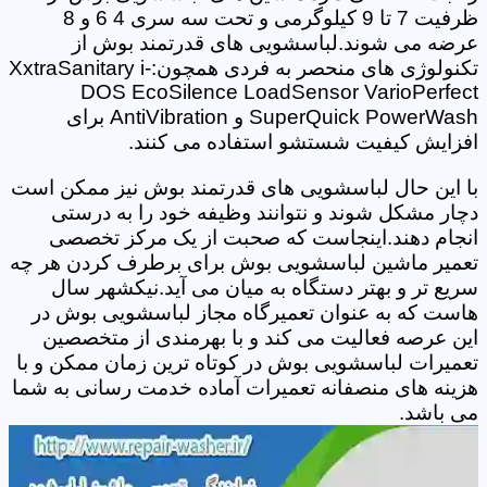
ظرفیت 7 تا 9 کیلوگرمی و تحت سه سری 4 6 و 8
عرضه می شوند.لباسشویی های قدرتمند بوش از
تکنولوژی های منحصر به فردی همچون:XxtraSanitary i-
DOS EcoSilence LoadSensor VarioPerfect
SuperQuick PowerWash و AntiVibration برای
افزایش کیفیت شستشو استفاده می کنند.
با این حال لباسشویی های قدرتمند بوش نیز ممکن است
دچار مشکل شوند و نتوانند وظیفه خود را به درستی
انجام دهند.اینجاست که صحبت از یک مرکز تخصصی
تعمیر ماشین لباسشویی بوش برای برطرف کردن هر چه
سریع تر و بهتر دستگاه به میان می آید.نیکشهر سال
هاست که به عنوان تعمیرگاه مجاز لباسشویی بوش در
این عرصه فعالیت می کند و با بهرمندی از متخصصین
تعمیرات لباسشویی بوش در کوتاه ترین زمان ممکن و با
هزینه های منصفانه تعمیرات آماده خدمت رسانی به شما
می باشد.