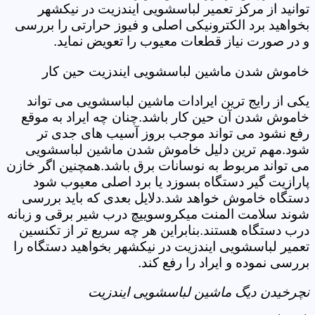
توانید از مرکز تعمیر لباسشویی ایندزیت در نیکشهر
بخواهید برد الکترونیکی اصلی و فیوز حرارتی را بررسی
و در صورت نیاز قطعات معیوب را تعویض نماید.
خاموش شدن ماشین لباسشویی ایندزیت حین کار
یکی از رایج ترین ایرادات ماشین لباسشویی می تواند
خاموش شدن آن حین کار باشد.چنان چه ایراد به موقع
رفع نشود می تواند موجب بروز آسیب های جدی تر
شود.مهم ترین دلیل خاموش شدن ماشین لباسشویی
می تواند مربوط به نوسانات برق باشد.همچنین اگر خازن
پارازیت گیر دستگاه بسوزد یا برد اصلی معیوب شود
دستگاه خاموش خواهد شد.دلایل بعدی که باید بررسی
شوند سلامت المنت میکروسوییچ درب شیر برقی و زبانه
درب دستگاه هستند.بنابراین هر چه سریع تر از تکنسین
تعمیر لباسشویی ایندزیت در نیکشهر بخواهید دستگاه را
بررسی نموده و ایراد را رفع کند.
نچرخیدن دیگ ماشین لباسشویی ایندزیت