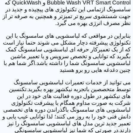
Bubble Wash VRT Smart Control و QuickWash که
سامسونگ ازتمامی این تکنولوژی های پیچیده و جدید در
جهت شستشوی سریع تر تمیزتر و همچنین به صرفه تر از
نظر مصرف انرژی بهره می گیرد.
بنابراین در مواقعی که لباسشویی های سامسونگ با این
تکنولوژی پیشرفته دچار مشکل می شوند حتما نیاز است
که از یک تعمیرکار حرفه ای لباسشویی سامسونگ کمک
بگیرید که توانایی و تخصص سرویس و یا تعمیر ماشین
لباسشویی سامسونگ شما را داشته باشد.اگر شما هم با
چنین دغدغه هایی رو برو هستید
می توانید از خدمات تعمیرات لباسشویی سامسونگ
توسط متخصصین باتجربه نیکشهر بهره بگیرید.تکنسین
های نیکشهر در طول دوره فعالیت های خود در این
شرکت به صورت مداوم همگام با پیشرفت تکنولوژی
لباسشویی های سامسونگ باگذراندن دوره های تخصصی
دانش فنی خود را به روز می کنند؛ لذا توانایی عیب یابی و
تعمیر جدید ترین مدل های لباسشویی سامسونگ را نیز
دارند.در صورتی که شما نیز لباسشویی سامسونگی