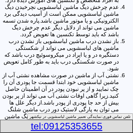
به افراد متخصص و تکنسین های آموزش دیده دارد.
عدم چرخش دیگ ماشین لباسشویی نچرخیدن دیگ
ماشین لباسشویی ممکن است از آسیب دیدگی برد
الکترونیکی و یا موتور ماشین باشد.پاره شدن تسمه
ماشین می تواند از دلایل دیگر عدم چرخش دیگ
باشد که باید توسط تکنسین ها تعویض گردد.
باز نشدن درب ماشین لباسشویی باز نشدن درب
ماشین های لباسشویی می تواند از شکستگی
دستگیره در و یا ایراد در میکروسوئیچ درب باشد که
در صورت شکستگی درب باید به طور کامل تعویض
شود.
نشتی آب از ماشین در صورت مشاهده نشتی آب از
ماشین لباسشویی خود ابتدا قسمت جا پودری آن را
چک نمایید و از پر نبودن پودر در آن اطمینان حاصل
کنید.زیرا گاهی اوقات نشتی آب می تواند از پر بودن
بیش از حد جا پودری از پودر باشد.از دیگر علل ها
می توان به پارگی لاستیک دور درب ماشین شلنگ
تخلیه خرطومی زیر دیگ و یا شکستگی دیگ ماشین
تلفن تماس فوری:
نمایندگی تعمیر ماشین لباسشویی در نیکشهر
های لباسشویی اشاره کرد.
tel:09125353655
خشک نکردن لباس ها یکی از بیشترین علل های