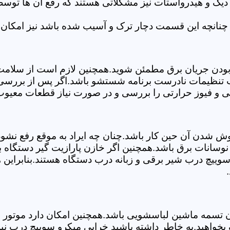
 دیگ و هیدرواستات نیز مشکلاتی هستند که رفع آن ها تو
چنانچه این قسمت دچار ترک و آسیب شده باشد نیز امکان 
بودن جریان برق مطمئن شوید.همچنین لازم است از سلامت ک
ب تنظیمات نادرست برنامه شستشو باشد.اگر پس از بررسی 
لی و فیوز حرارتی را بررسی و در صورت نیاز قطعات معیوب 
موش شدن آن حین کار باشد.چنان چه ایراد به موقع رفع نش
سانات برق باشد.همچنین اگر خازن پارازیت گیر دستگاه 
ییچ درب شیر برقی و زبانه درب دستگاه هستند.بنابراین ه
سمه ماشین لباسشویی باشد.همچنین امکان دارد موتور و یا
بخواهید.به خاطر داشته باشید خرابی میکرو سوییچ درب نی