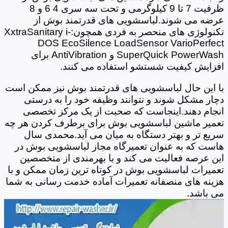
ظرفیت 7 تا 9 کیلوگرمی و تحت سه سری 4 6 و 8
عرضه می شوند.لباسشویی های قدرتمند بوش از
تکنولوژی های منحصر به فردی همچون:XxtraSanitary i-
DOS EcoSilence LoadSensor VarioPerfect
SuperQuick PowerWash و AntiVibration برای
افزایش کیفیت شستشو استفاده می کنند.
با این حال لباسشویی های قدرتمند بوش نیز ممکن است
دچار مشکل شوند و نتوانند وظیفه خود را به درستی
انجام دهند.اینجاست که صحبت از یک مرکز تخصصی
تعمیر ماشین لباسشویی بوش برای برطرف کردن هر چه
سریع تر و بهتر دستگاه به میان می آید.محمدی سال
هاست که به عنوان تعمیرگاه مجاز لباسشویی بوش در
این عرصه فعالیت می کند و با بهرمندی از متخصصین
تعمیرات لباسشویی بوش در کوتاه ترین زمان ممکن و با
هزینه های منصفانه تعمیرات آماده خدمت رسانی به شما
می باشد.