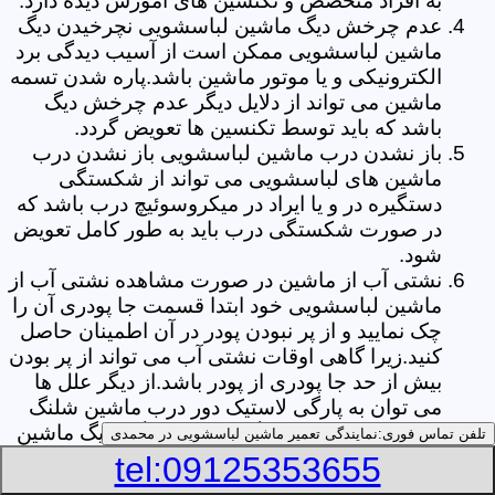
به افراد متخصص و تکنسین های آموزش دیده دارد.
عدم چرخش دیگ ماشین لباسشویی نچرخیدن دیگ
ماشین لباسشویی ممکن است از آسیب دیدگی برد
الکترونیکی و یا موتور ماشین باشد.پاره شدن تسمه
ماشین می تواند از دلایل دیگر عدم چرخش دیگ
باشد که باید توسط تکنسین ها تعویض گردد.
باز نشدن درب ماشین لباسشویی باز نشدن درب
ماشین های لباسشویی می تواند از شکستگی
دستگیره در و یا ایراد در میکروسوئیچ درب باشد که
در صورت شکستگی درب باید به طور کامل تعویض
شود.
نشتی آب از ماشین در صورت مشاهده نشتی آب از
ماشین لباسشویی خود ابتدا قسمت جا پودری آن را
چک نمایید و از پر نبودن پودر در آن اطمینان حاصل
کنید.زیرا گاهی اوقات نشتی آب می تواند از پر بودن
بیش از حد جا پودری از پودر باشد.از دیگر علل ها
می توان به پارگی لاستیک دور درب ماشین شلنگ
تخلیه خرطومی زیر دیگ و یا شکستگی دیگ ماشین
تلفن تماس فوری:
نمایندگی تعمیر ماشین لباسشویی در محمدی
های لباسشویی اشاره کرد.
tel:09125353655
خشک نکردن لباس ها یکی از بیشترین علل های