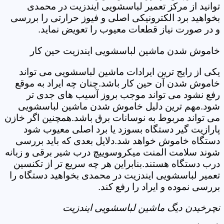
توانید از مرکز تعمیر لباسشویی ایندزیت در محمدی
بخواهید برد الکترونیکی اصلی و فیوز حرارتی را بررسی
و در صورت نیاز قطعات معیوب را تعویض نماید.
خاموش شدن ماشین لباسشویی ایندزیت حین کار
یکی از رایج ترین ایرادات ماشین لباسشویی می تواند
خاموش شدن آن حین کار باشد.چنان چه ایراد به موقع
رفع نشود می تواند موجب بروز آسیب های جدی تر
شود.مهم ترین دلیل خاموش شدن ماشین لباسشویی
می تواند مربوط به نوسانات برق باشد.همچنین اگر خازن
پارازیت گیر دستگاه بسوزد یا برد اصلی معیوب شود
دستگاه خاموش خواهد شد.دلایل بعدی که باید بررسی
شوند سلامت المنت میکروسوییچ درب شیر برقی و زبانه
درب دستگاه هستند.بنابراین هر چه سریع تر از تکنسین
تعمیر لباسشویی ایندزیت در محمدی بخواهید دستگاه را
بررسی نموده و ایراد را رفع کند.
نچرخیدن دیگ ماشین لباسشویی ایندزیت