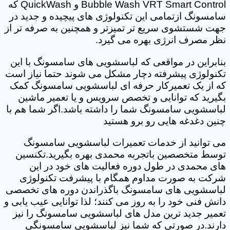
Bubble Wash VRT Smart Control و QuickWash که
سامسونگ ازتمامی این تکنولوژی های پیچیده و جدید در
جهت شستشوی سریع تر تمیزتر و همچنین به صرفه تر از
نظر مصرف انرژی بهره می گیرد.
بنابراین در مواقعی که لباسشویی های سامسونگ با این
تکنولوژی پیشرفته دچار مشکل می شوند حتما نیاز است
که از یک تعمیرکار حرفه ای لباسشویی سامسونگ کمک
بگیرید که توانایی و تخصص سرویس و یا تعمیر ماشین
لباسشویی سامسونگ شما را داشته باشد.اگر شما هم با
چنین دغدغه هایی رو برو هستید
می توانید از خدمات تعمیرات لباسشویی سامسونگ
توسط متخصصین باتجربه محمدی بهره بگیرید.تکنسین
های محمدی در طول دوره فعالیت های خود در این
شرکت به صورت مداوم همگام با پیشرفت تکنولوژی
لباسشویی های سامسونگ باگذراندن دوره های تخصصی
دانش فنی خود را به روز می کنند؛ لذا توانایی عیب یابی و
تعمیر جدید ترین مدل های لباسشویی سامسونگ را نیز
دارند.در صورتی که شما نیز لباسشویی سامسونگی