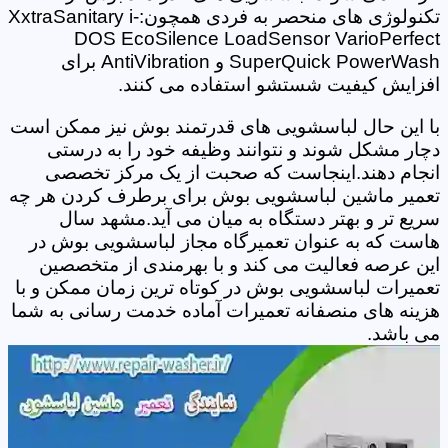
تکنولوژی های منحصر به فردی همچون:XxtraSanitary i-
DOS EcoSilence LoadSensor VarioPerfect
SuperQuick PowerWash و AntiVibration برای
افزایش کیفیت شستشو استفاده می کنند.
با این حال لباسشویی های قدرتمند بوش نیز ممکن است
دچار مشکل شوند و نتوانند وظیفه خود را به درستی
انجام دهند.اینجاست که صحبت از یک مرکز تخصصی
تعمیر ماشین لباسشویی بوش برای برطرف کردن هر چه
سریع تر و بهتر دستگاه به میان می آید.مشهد سال
هاست که به عنوان تعمیرگاه مجاز لباسشویی بوش در
این عرصه فعالیت می کند و با بهرمندی از متخصصین
تعمیرات لباسشویی بوش در کوتاه ترین زمان ممکن و با
هزینه های منصفانه تعمیرات آماده خدمت رسانی به شما
می باشد.