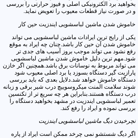
بخواهید برد الکترونیکی اصلی و فیوز حرارتی را بررسی
و در صورت نیاز قطعات معیوب را تعویض نماید.
خاموش شدن ماشین لباسشویی ایندزیت حین کار
یکی از رایج ترین ایرادات ماشین لباسشویی می تواند
خاموش شدن آن حین کار باشد.چنان چه ایراد به موقع
رفع نشود می تواند موجب بروز آسیب های جدی تر
شود.مهم ترین دلیل خاموش شدن ماشین لباسشویی
می تواند مربوط به نوسانات برق باشد.همچنین اگر خازن
پارازیت گیر دستگاه بسوزد یا برد اصلی معیوب شود
دستگاه خاموش خواهد شد.دلایل بعدی که باید بررسی
شوند سلامت المنت میکروسوییچ درب شیر برقی و زبانه
درب دستگاه هستند.بنابراین هر چه سریع تر از تکنسین
تعمیر لباسشویی ایندزیت در مشهد بخواهید دستگاه را
بررسی نموده و ایراد را رفع کند.
نچرخیدن دیگ ماشین لباسشویی ایندزیت
اگر دیگ شستشو نمی چرخد ممکن است ایراد از پاره