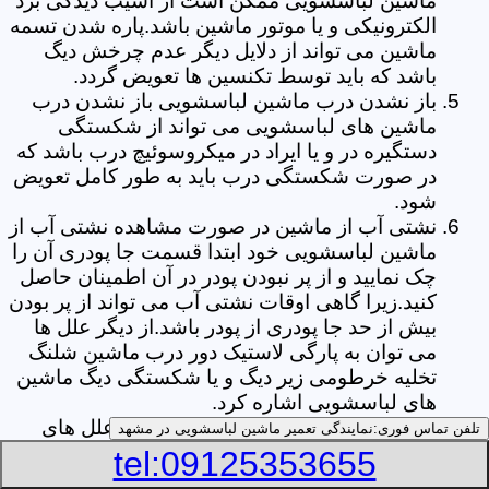
ماشین لباسشویی ممکن است از آسیب دیدگی برد
الکترونیکی و یا موتور ماشین باشد.پاره شدن تسمه
ماشین می تواند از دلایل دیگر عدم چرخش دیگ
باشد که باید توسط تکنسین ها تعویض گردد.
باز نشدن درب ماشین لباسشویی باز نشدن درب
ماشین های لباسشویی می تواند از شکستگی
دستگیره در و یا ایراد در میکروسوئیچ درب باشد که
در صورت شکستگی درب باید به طور کامل تعویض
شود.
نشتی آب از ماشین در صورت مشاهده نشتی آب از
ماشین لباسشویی خود ابتدا قسمت جا پودری آن را
چک نمایید و از پر نبودن پودر در آن اطمینان حاصل
کنید.زیرا گاهی اوقات نشتی آب می تواند از پر بودن
بیش از حد جا پودری از پودر باشد.از دیگر علل ها
می توان به پارگی لاستیک دور درب ماشین شلنگ
تخلیه خرطومی زیر دیگ و یا شکستگی دیگ ماشین
های لباسشویی اشاره کرد.
خشک نکردن لباس ها یکی از بیشترین علل های
تلفن تماس فوری:
نمایندگی تعمیر ماشین لباسشویی در مشهد
خشک نکردن لباس ها توسط ماشین های
tel:09125353655
لباسشویی پر کردن دیگ آن ها بیش از حد ظرفیت