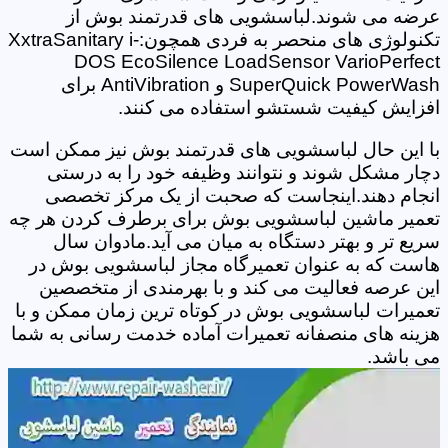
عرضه می شوند.لباسشویی های قدرتمند بوش از
تکنولوژی های منحصر به فردی همچون:XxtraSanitary i-
DOS EcoSilence LoadSensor VarioPerfect
SuperQuick PowerWash و AntiVibration برای
افزایش کیفیت شستشو استفاده می کنند.
با این حال لباسشویی های قدرتمند بوش نیز ممکن است
دچار مشکل شوند و نتوانند وظیفه خود را به درستی
انجام دهند.اینجاست که صحبت از یک مرکز تخصصی
تعمیر ماشین لباسشویی بوش برای برطرف کردن هر چه
سریع تر و بهتر دستگاه به میان می آید.مادوان سال
هاست که به عنوان تعمیرگاه مجاز لباسشویی بوش در
این عرصه فعالیت می کند و با بهرمندی از متخصصین
تعمیرات لباسشویی بوش در کوتاه ترین زمان ممکن و با
هزینه های منصفانه تعمیرات آماده خدمت رسانی به شما
می باشد.