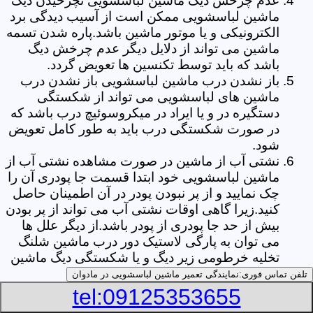
عدم چرخش دیگ ماشین لباسشویی نچرخیدن دیگ
ماشین لباسشویی ممکن است از آسیب دیدگی برد
الکترونیکی و یا موتور ماشین باشد.پاره شدن تسمه
ماشین می تواند از دلایل دیگر عدم چرخش دیگ
باشد که باید توسط تکنسین ها تعویض گردد.
باز نشدن درب ماشین لباسشویی باز نشدن درب
ماشین های لباسشویی می تواند از شکستگی
دستگیره در و یا ایراد در میکروسوئیچ درب باشد که
در صورت شکستگی درب باید به طور کامل تعویض
شود.
نشتی آب از ماشین در صورت مشاهده نشتی آب از
ماشین لباسشویی خود ابتدا قسمت جا پودری آن را
چک نمایید و از پر نبودن پودر در آن اطمینان حاصل
کنید.زیرا گاهی اوقات نشتی آب می تواند از پر بودن
بیش از حد جا پودری از پودر باشد.از دیگر علل ها
می توان به پارگی لاستیک دور درب ماشین شلنگ
تخلیه خرطومی زیر دیگ و یا شکستگی دیگ ماشین
های لباسشویی اشاره کرد.
تلفن تماس فوری:
نمایندگی تعمیر ماشین لباسشویی در مادوان
خشک نکردن لباس ها یکی از بیشترین علل های
tel:09125353655
خشک نکردن لباس ها توسط ماشین های