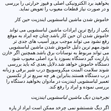
بخواهید برد الکترونیکی اصلی و فیوز حرارتی را بررسی
و در صورت نیاز قطعات معیوب را تعویض نماید.
خاموش شدن ماشین لباسشویی ایندزیت حین کار
یکی از رایج ترین ایرادات ماشین لباسشویی می تواند
خاموش شدن آن حین کار باشد.چنان چه ایراد به موقع
رفع نشود می تواند موجب بروز آسیب های جدی تر
شود.مهم ترین دلیل خاموش شدن ماشین لباسشویی
می تواند مربوط به نوسانات برق باشد.همچنین اگر خازن
پارازیت گیر دستگاه بسوزد یا برد اصلی معیوب شود
دستگاه خاموش خواهد شد.دلایل بعدی که باید بررسی
شوند سلامت المنت میکروسوییچ درب شیر برقی و زبانه
درب دستگاه هستند.بنابراین هر چه سریع تر از تکنسین
تعمیر لباسشویی ایندزیت در مادوان بخواهید دستگاه را
بررسی نموده و ایراد را رفع کند.
نچرخیدن دیگ ماشین لباسشویی ایندزیت
اگر دیگ شستشو نمی چرخد ممکن است ایراد از پاره