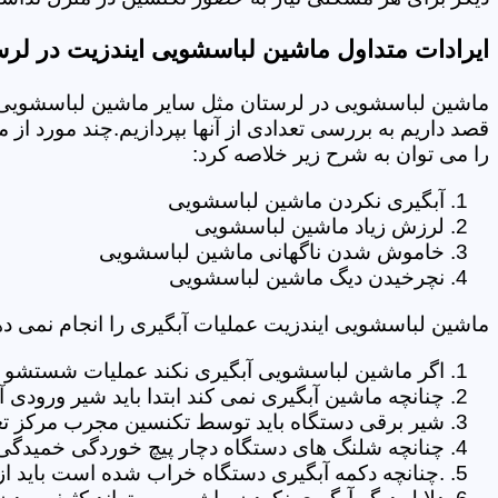
ایرادات متداول ماشین لباسشویی ایندزیت در لرس
ماشین لباسشویی در لرستان مثل سایر ماشین لباسشویی ه
قصد داریم به بررسی تعدادی از آنها بپردازیم.چند مورد از
را می توان به شرح زیر خلاصه کرد:
آبگیری نکردن ماشین لباسشویی
لرزش زیاد ماشین لباسشویی
خاموش شدن ناگهانی ماشین لباسشویی
نچرخیدن دیگ ماشین لباسشویی
ماشین لباسشویی ایندزیت عملیات آبگیری را انجام نمی ده
اگر ماشین لباسشویی آبگیری نکند عملیات شستشو انج
چنانچه ماشین آبگیری نمی کند ابتدا باید شیر ورودی
شیر برقی دستگاه باید توسط تکنسین مجرب مرکز تع
چنانچه شلنگ های دستگاه دچار پیچ خوردگی خمیدگی یا 
.چنانچه دکمه آبگیری دستگاه خراب شده است باید از 