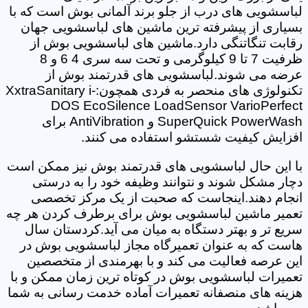
لباسشویی های درب از جلو برند آلمانی بوش است که با
بسیاری از پیشرفته ترین ماشین های لباسشویی جهان
رقابت تنگاتنگی دارد.ماشین های لباسشویی بوش از
ظرفیت 7 تا 9 کیلوگرمی و تحت سه سری 4 6 و 8
عرضه می شوند.لباسشویی های قدرتمند بوش از
تکنولوژی های منحصر به فردی همچون:XxtraSanitary i-
DOS EcoSilence LoadSensor VarioPerfect
SuperQuick PowerWash و AntiVibration برای
افزایش کیفیت شستشو استفاده می کنند.
با این حال لباسشویی های قدرتمند بوش نیز ممکن است
دچار مشکل شوند و نتوانند وظیفه خود را به درستی
انجام دهند.اینجاست که صحبت از یک مرکز تخصصی
تعمیر ماشین لباسشویی بوش برای برطرف کردن هر چه
سریع تر و بهتر دستگاه به میان می آید.کردستان سال
هاست که به عنوان تعمیرگاه مجاز لباسشویی بوش در
این عرصه فعالیت می کند و با بهرمندی از متخصصین
تعمیرات لباسشویی بوش در کوتاه ترین زمان ممکن و با
هزینه های منصفانه تعمیرات آماده خدمت رسانی به شما