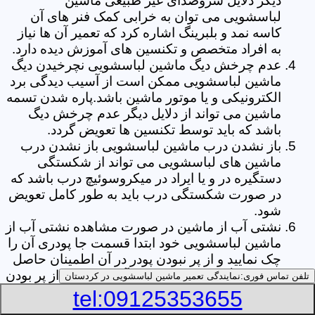
دیگر دلایل سروصدای غیر طبیعی ماشین
لباسشویی می توان به خرابی کمک فنر های آن
کاسه نمد و بلبرینگ اشاره کرد که تعمیر آن ها نیاز
به افراد متخصص و تکنسین های آموزش دیده دارد.
عدم چرخش دیگ ماشین لباسشویی نچرخیدن دیگ
ماشین لباسشویی ممکن است از آسیب دیدگی برد
الکترونیکی و یا موتور ماشین باشد.پاره شدن تسمه
ماشین می تواند از دلایل دیگر عدم چرخش دیگ
باشد که باید توسط تکنسین ها تعویض گردد.
باز نشدن درب ماشین لباسشویی باز نشدن درب
ماشین های لباسشویی می تواند از شکستگی
دستگیره در و یا ایراد در میکروسوئیچ درب باشد که
در صورت شکستگی درب باید به طور کامل تعویض
شود.
نشتی آب از ماشین در صورت مشاهده نشتی آب از
ماشین لباسشویی خود ابتدا قسمت جا پودری آن را
چک نمایید و از پر نبودن پودر در آن اطمینان حاصل
کنید.زیرا گاهی اوقات نشتی آب می تواند از پر بودن
تلفن تماس فوری:
نمایندگی تعمیر ماشین لباسشویی در کردستان
بیش از حد جا پودری از پودر باشد.از دیگر علل ها
tel:09125353655
می توان به پارگی لاستیک دور درب ماشین شلنگ