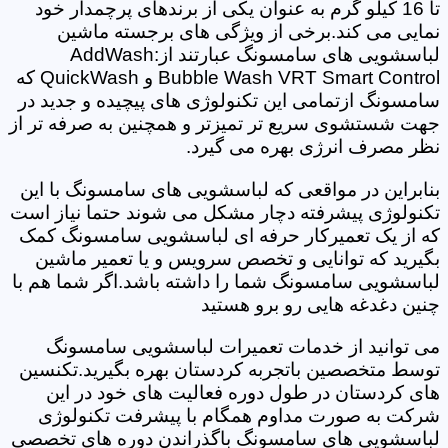
تا 16 کیلو گرم به عنوان یکی از برندهای پرچمدار خود
نمایی می کند.برخی از ویژگی های برجسته ماشین
لباسشویی های سامسونگ عبارتند از:AddWash
Bubble Wash VRT Smart Control و QuickWash که
سامسونگ ازتمامی این تکنولوژی های پیچیده و جدید در
جهت شستشوی سریع تر تمیزتر و همچنین به صرفه تر از
نظر مصرف انرژی بهره می گیرد.
بنابراین در مواقعی که لباسشویی های سامسونگ با این
تکنولوژی پیشرفته دچار مشکل می شوند حتما نیاز است
که از یک تعمیرکار حرفه ای لباسشویی سامسونگ کمک
بگیرید که توانایی و تخصص سرویس و یا تعمیر ماشین
لباسشویی سامسونگ شما را داشته باشد.اگر شما هم با
چنین دغدغه هایی رو برو هستید
می توانید از خدمات تعمیرات لباسشویی سامسونگ
توسط متخصصین باتجربه کردستان بهره بگیرید.تکنسین
های کردستان در طول دوره فعالیت های خود در این
شرکت به صورت مداوم همگام با پیشرفت تکنولوژی
لباسشویی های سامسونگ باگذراندن دوره های تخصصی