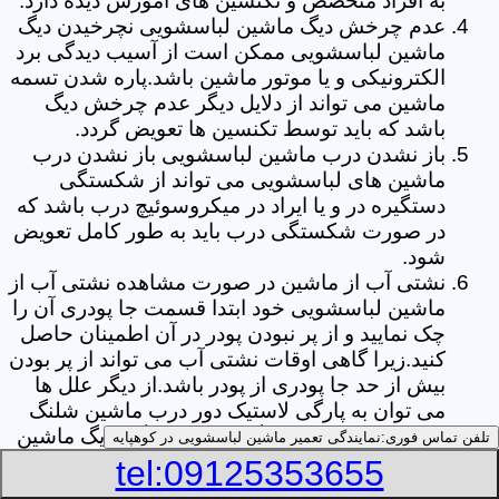
به افراد متخصص و تکنسین های آموزش دیده دارد.
عدم چرخش دیگ ماشین لباسشویی نچرخیدن دیگ
ماشین لباسشویی ممکن است از آسیب دیدگی برد
الکترونیکی و یا موتور ماشین باشد.پاره شدن تسمه
ماشین می تواند از دلایل دیگر عدم چرخش دیگ
باشد که باید توسط تکنسین ها تعویض گردد.
باز نشدن درب ماشین لباسشویی باز نشدن درب
ماشین های لباسشویی می تواند از شکستگی
دستگیره در و یا ایراد در میکروسوئیچ درب باشد که
در صورت شکستگی درب باید به طور کامل تعویض
شود.
نشتی آب از ماشین در صورت مشاهده نشتی آب از
ماشین لباسشویی خود ابتدا قسمت جا پودری آن را
چک نمایید و از پر نبودن پودر در آن اطمینان حاصل
کنید.زیرا گاهی اوقات نشتی آب می تواند از پر بودن
بیش از حد جا پودری از پودر باشد.از دیگر علل ها
می توان به پارگی لاستیک دور درب ماشین شلنگ
تخلیه خرطومی زیر دیگ و یا شکستگی دیگ ماشین
تلفن تماس فوری:
نمایندگی تعمیر ماشین لباسشویی در کوهپایه
های لباسشویی اشاره کرد.
tel:09125353655
خشک نکردن لباس ها یکی از بیشترین علل های