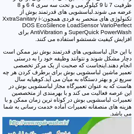
ظرفیت 7 تا 9 کیلوگرمی و تحت سه سری 4 6 و 8
عرضه می شوند.لباسشویی های قدرتمند بوش از
تکنولوژی های منحصر به فردی همچون:XxtraSanitary i-
DOS EcoSilence LoadSensor VarioPerfect
SuperQuick PowerWash و AntiVibration برای
افزایش کیفیت شستشو استفاده می کنند.
با این حال لباسشویی های قدرتمند بوش نیز ممکن است
دچار مشکل شوند و نتوانند وظیفه خود را به درستی
انجام دهند.اینجاست که صحبت از یک مرکز تخصصی
تعمیر ماشین لباسشویی بوش برای برطرف کردن هر چه
سریع تر و بهتر دستگاه به میان می آید.کوهپایه سال
هاست که به عنوان تعمیرگاه مجاز لباسشویی بوش در
این عرصه فعالیت می کند و با بهرمندی از متخصصین
تعمیرات لباسشویی بوش در کوتاه ترین زمان ممکن و با
هزینه های منصفانه تعمیرات آماده خدمت رسانی به شما
می باشد.