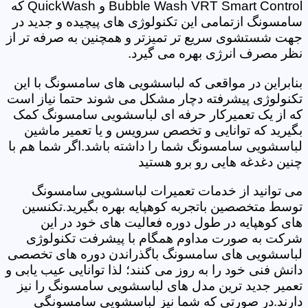
Bubble Wash VRT Smart Control و QuickWash که
سامسونگ ازتمامی این تکنولوژی های پیچیده و جدید در
جهت شستشوی سریع تر تمیزتر و همچنین به صرفه تر از
نظر مصرف انرژی بهره می گیرد.
بنابراین در مواقعی که لباسشویی های سامسونگ با این
تکنولوژی پیشرفته دچار مشکل می شوند حتما نیاز است
که از یک تعمیرکار حرفه ای لباسشویی سامسونگ کمک
بگیرید که توانایی و تخصص سرویس و یا تعمیر ماشین
لباسشویی سامسونگ شما را داشته باشد.اگر شما هم با
چنین دغدغه هایی رو برو هستید
می توانید از خدمات تعمیرات لباسشویی سامسونگ
توسط متخصصین باتجربه کوهپایه بهره بگیرید.تکنسین
های کوهپایه در طول دوره فعالیت های خود در این
شرکت به صورت مداوم همگام با پیشرفت تکنولوژی
لباسشویی های سامسونگ باگذراندن دوره های تخصصی
دانش فنی خود را به روز می کنند؛ لذا توانایی عیب یابی و
تعمیر جدید ترین مدل های لباسشویی سامسونگ را نیز
دارند.در صورتی که شما نیز لباسشویی سامسونگی