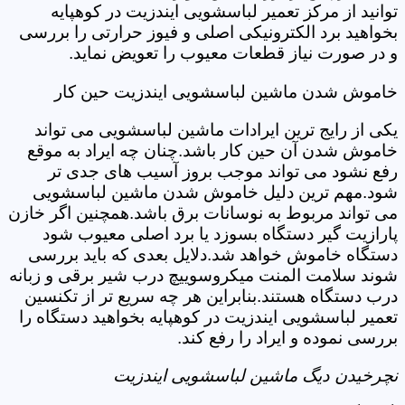
توانید از مرکز تعمیر لباسشویی ایندزیت در کوهپایه
بخواهید برد الکترونیکی اصلی و فیوز حرارتی را بررسی
و در صورت نیاز قطعات معیوب را تعویض نماید.
خاموش شدن ماشین لباسشویی ایندزیت حین کار
یکی از رایج ترین ایرادات ماشین لباسشویی می تواند
خاموش شدن آن حین کار باشد.چنان چه ایراد به موقع
رفع نشود می تواند موجب بروز آسیب های جدی تر
شود.مهم ترین دلیل خاموش شدن ماشین لباسشویی
می تواند مربوط به نوسانات برق باشد.همچنین اگر خازن
پارازیت گیر دستگاه بسوزد یا برد اصلی معیوب شود
دستگاه خاموش خواهد شد.دلایل بعدی که باید بررسی
شوند سلامت المنت میکروسوییچ درب شیر برقی و زبانه
درب دستگاه هستند.بنابراین هر چه سریع تر از تکنسین
تعمیر لباسشویی ایندزیت در کوهپایه بخواهید دستگاه را
بررسی نموده و ایراد را رفع کند.
نچرخیدن دیگ ماشین لباسشویی ایندزیت