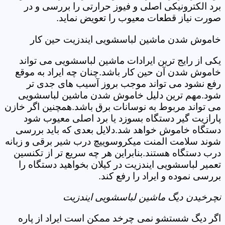
برد الکترونیکی اصلی و فیوز حرارتی را بررسی و در
صورت نیاز قطعات معیوب را تعویض نماید.
خاموش شدن ماشین لباسشویی ایندزیت حین کار
یکی از رایج ترین ایرادات ماشین لباسشویی می تواند
خاموش شدن آن حین کار باشد.چنان چه ایراد به موقع
رفع نشود می تواند موجب بروز آسیب های جدی تر
شود.مهم ترین دلیل خاموش شدن ماشین لباسشویی
می تواند مربوط به نوسانات برق باشد.همچنین اگر خازن
پارازیت گیر دستگاه بسوزد یا برد اصلی معیوب شود
دستگاه خاموش خواهد شد.دلایل بعدی که باید بررسی
شوند سلامت المنت میکروسوییچ درب شیر برقی و زبانه
درب دستگاه هستند.بنابراین هر چه سریع تر از تکنسین
تعمیر لباسشویی ایندزیت در کیلان بخواهید دستگاه را
بررسی نموده و ایراد را رفع کند.
نچرخیدن دیگ ماشین لباسشویی ایندزیت
اگر دیگ شستشو نمی چرخد ممکن است ایراد از پاره