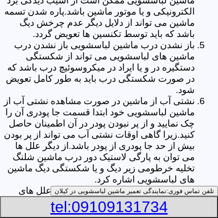
ماشین لباسشویی ممکن است از آسیب دیدگی برد
الکترونیکی و یا موتور ماشین باشد.پاره شدن تسمه
ماشین می تواند از دلایل دیگر عدم چرخش دیگ
باشد که باید توسط تکنسین ها تعویض گردد.
باز نشدن درب ماشین لباسشویی باز نشدن درب
ماشین های لباسشویی می تواند از شکستگی
دستگیره در و یا ایراد در میکروسوئیچ درب باشد که
در صورت شکستگی درب باید به طور کامل تعویض
شود.
نشتی آب از ماشین در صورت مشاهده نشتی آب از
ماشین لباسشویی خود ابتدا قسمت جا پودری آن را
چک نمایید و از پر نبودن پودر در آن اطمینان حاصل
کنید.زیرا گاهی اوقات نشتی آب می تواند از پر بودن
بیش از حد جا پودری از پودر باشد.از دیگر علل ها
می توان به پارگی لاستیک دور درب ماشین شلنگ
تخلیه خرطومی زیر دیگ و یا شکستگی دیگ ماشین
های لباسشویی اشاره کرد.
خشک نکردن لباس ها یکی از بیشترین علل های
تلفن تماس فوری:
نمایندگی تعمیر ماشین لباسشویی در کیلان
خشک نکردن لباس ها توسط ماشین های
tel:09109131734
لباسشویی پر کردن دیگ آن ها بیش از حد ظرفیت