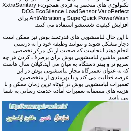
تکنولوژی های منحصر به فردی همچون:XxtraSanitary i-
DOS EcoSilence LoadSensor VarioPerfect
SuperQuick PowerWash و AntiVibration برای
افزایش کیفیت شستشو استفاده می کنند.
با این حال لباسشویی های قدرتمند بوش نیز ممکن است
دچار مشکل شوند و نتوانند وظیفه خود را به درستی
انجام دهند.اینجاست که صحبت از یک مرکز تخصصی
تعمیر ماشین لباسشویی بوش برای برطرف کردن هر چه
سریع تر و بهتر دستگاه به میان می آید.کیلان سال هاست
که به عنوان تعمیرگاه مجاز لباسشویی بوش در این
عرصه فعالیت می کند و با بهرمندی از متخصصین
تعمیرات لباسشویی بوش در کوتاه ترین زمان ممکن و با
هزینه های منصفانه تعمیرات آماده خدمت رسانی به شما
می باشد.