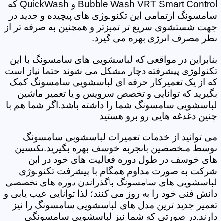
Bubble Wash VRT Smart Control و QuickWash که
سامسونگ ازتمامی این تکنولوژی های پیچیده و جدید در
جهت شستشوی سریع تر تمیزتر و همچنین به صرفه تر از
نظر مصرف انرژی بهره می گیرد.
بنابراین در مواقعی که لباسشویی های سامسونگ با این
تکنولوژی پیشرفته دچار مشکل می شوند حتما نیاز است
که از یک تعمیرکار حرفه ای لباسشویی سامسونگ کمک
بگیرید که توانایی و تخصص سرویس و یا تعمیر ماشین
لباسشویی سامسونگ شما را داشته باشد.اگر شما هم با
چنین دغدغه هایی رو برو هستید
می توانید از خدمات تعمیرات لباسشویی سامسونگ
توسط متخصصین باتجربه خوسف بهره بگیرید.تکنسین
های خوسف در طول دوره فعالیت های خود در این
شرکت به صورت مداوم همگام با پیشرفت تکنولوژی
لباسشویی های سامسونگ باگذراندن دوره های تخصصی
دانش فنی خود را به روز می کنند؛ لذا توانایی عیب یابی و
تعمیر جدید ترین مدل های لباسشویی سامسونگ را نیز
دارند.در صورتی که شما نیز لباسشویی سامسونگی