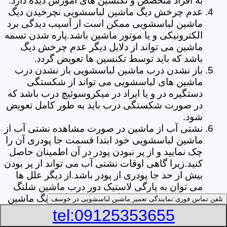
به افراد متخصص و تکنسین های آموزش دیده دارد.
عدم چرخش دیگ ماشین لباسشویی نچرخیدن دیگ
ماشین لباسشویی ممکن است از آسیب دیدگی برد
الکترونیکی و یا موتور ماشین باشد.پاره شدن تسمه
ماشین می تواند از دلایل دیگر عدم چرخش دیگ
باشد که باید توسط تکنسین ها تعویض گردد.
باز نشدن درب ماشین لباسشویی باز نشدن درب
ماشین های لباسشویی می تواند از شکستگی
دستگیره در و یا ایراد در میکروسوئیچ درب باشد که
در صورت شکستگی درب باید به طور کامل تعویض
شود.
نشتی آب از ماشین در صورت مشاهده نشتی آب از
ماشین لباسشویی خود ابتدا قسمت جا پودری آن را
چک نمایید و از پر نبودن پودر در آن اطمینان حاصل
کنید.زیرا گاهی اوقات نشتی آب می تواند از پر بودن
بیش از حد جا پودری از پودر باشد.از دیگر علل ها
می توان به پارگی لاستیک دور درب ماشین شلنگ
تخلیه خرطومی زیر دیگ و یا شکستگی دیگ ماشین
تلفن تماس فوری:
نمایندگی تعمیر ماشین لباسشویی در خوسف
های لباسشویی اشاره کرد.
tel:09125353655
خشک نکردن لباس ها یکی از بیشترین علل های