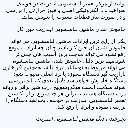
توانید از مرکز تعمیر لباسشویی ایندزیت در خوسف
بخواهید برد الکترونیکی اصلی و فیوز حرارتی را بررسی
و در صورت نیاز قطعات معیوب را تعویض نماید.
خاموش شدن ماشین لباسشویی ایندزیت حین کار
یکی از رایج ترین ایرادات ماشین لباسشویی می تواند
خاموش شدن آن حین کار باشد.چنان چه ایراد به موقع
رفع نشود می تواند موجب بروز آسیب های جدی تر
شود.مهم ترین دلیل خاموش شدن ماشین لباسشویی
می تواند مربوط به نوسانات برق باشد.همچنین اگر خازن
پارازیت گیر دستگاه بسوزد یا برد اصلی معیوب شود
دستگاه خاموش خواهد شد.دلایل بعدی که باید بررسی
شوند سلامت المنت میکروسوییچ درب شیر برقی و زبانه
درب دستگاه هستند.بنابراین هر چه سریع تر از تکنسین
تعمیر لباسشویی ایندزیت در خوسف بخواهید دستگاه را
بررسی نموده و ایراد را رفع کند.
نچرخیدن دیگ ماشین لباسشویی ایندزیت