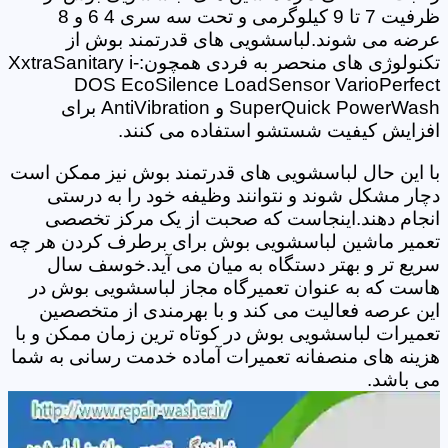
ظرفیت 7 تا 9 کیلوگرمی و تحت سه سری 4 6 و 8
عرضه می شوند.لباسشویی های قدرتمند بوش از
تکنولوژی های منحصر به فردی همچون:XxtraSanitary i-
DOS EcoSilence LoadSensor VarioPerfect
SuperQuick PowerWash و AntiVibration برای
افزایش کیفیت شستشو استفاده می کنند.
با این حال لباسشویی های قدرتمند بوش نیز ممکن است
دچار مشکل شوند و نتوانند وظیفه خود را به درستی
انجام دهند.اینجاست که صحبت از یک مرکز تخصصی
تعمیر ماشین لباسشویی بوش برای برطرف کردن هر چه
سریع تر و بهتر دستگاه به میان می آید.خوسف سال
هاست که به عنوان تعمیرگاه مجاز لباسشویی بوش در
این عرصه فعالیت می کند و با بهرمندی از متخصصین
تعمیرات لباسشویی بوش در کوتاه ترین زمان ممکن و با
هزینه های منصفانه تعمیرات آماده خدمت رسانی به شما
می باشد.