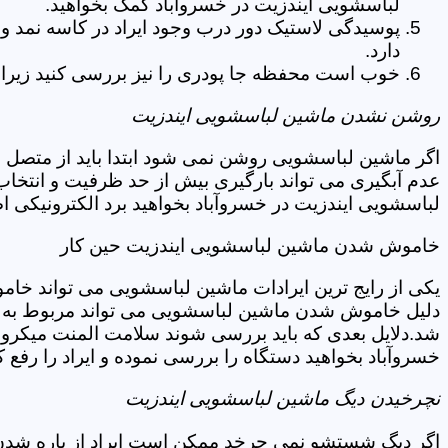
لباسشویی ایندزیت در خسروآباد کمک بخواهید.
پوسیدگی لاستیک دور درب وجود ایراد در کاسه نمد و
دارد.
خوب است محفظه جا پودری را نیز بررسی کنید زیرا 
روشن نشدن ماشین لباسشویی ایندزیت
اگر ماشین لباسشویی روشن نمی شود ابتدا باید از متصل 
عدم آبگیری می تواند بارگیری بیش از حد ظرفیت و انتخا
لباسشویی ایندزیت در خسروآباد بخواهید برد الکترونیکی 
خاموش شدن ماشین لباسشویی ایندزیت حین کار
یکی از رایج ترین ایرادات ماشین لباسشویی می تواند خا
دلیل خاموش شدن ماشین لباسشویی می تواند مربوط به نو
شد.دلایل بعدی که باید بررسی شوند سلامت المنت میکروسو
خسروآباد بخواهید دستگاه را بررسی نموده و ایراد را رفع ک
نچرخیدن دیگ ماشین لباسشویی ایندزیت
اگر دیگ شستشو نمی چرخد ممکن است ایراد از پاره شدن ت