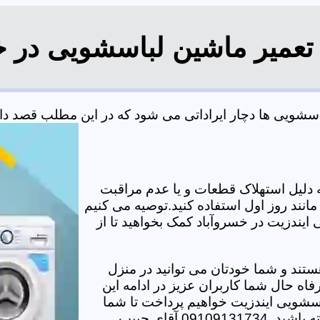
 تعمیر ماشین لباسشویی در خ
شویی ها دچار ایراداتی می شود که در این مطلب قصد داریم
دلیل استهلاک قطعات و یا عدم مراقبت
مانند روز اول استفاده کنید.توصیه می کنیم
 ایندزیت در خسروآباد کمک بخواهید تا از
تند و شما خودتان می توانید در منزل
اه حال شما کاربران عزیز در ادامه این
سشویی ایندزیت خواهیم پرداخت تا شما
دیگر برای هر مشکلی نیاز به حضور تکنسین در منزل نداشته باشید. 09109131734 آقای حبیب