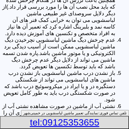
همچنین باعث لرزش آن ها در هنگام چرخش شده
که باید محل نصب آن ها را مورد بررسی قرار داد.)از
دیگر دلایل سروصدای غیر طبیعی ماشین
لباسشویی می توان به خرابی کمک فنر های آن
کاسه نمد و بلبرینگ اشاره کرد که تعمیر آن ها نیاز
به افراد متخصص و تکنسین های آموزش دیده دارد.
عدم چرخش دیگ ماشین لباسشویی نچرخیدن دیگ
ماشین لباسشویی ممکن است از آسیب دیدگی برد
الکترونیکی و یا موتور ماشین باشد.پاره شدن تسمه
ماشین می تواند از دلایل دیگر عدم چرخش دیگ
باشد که باید توسط تکنسین ها تعویض گردد.
باز نشدن درب ماشین لباسشویی باز نشدن درب
ماشین های لباسشویی می تواند از شکستگی
دستگیره در و یا ایراد در میکروسوئیچ درب باشد که
در صورت شکستگی درب باید به طور کامل تعویض
شود.
نشتی آب از ماشین در صورت مشاهده نشتی آب از
ماشین لباسشویی خود ابتدا قسمت جا پودری آن را
تلفن تماس فوری:
نمایندگی تعمیر ماشین لباسشویی در خمینی‌شهر
چک نمایید و از پر نبودن پودر در آن اطمینان حاصل
tel:09125353655
کنید.زیرا گاهی اوقات نشتی آب می تواند از پر بودن