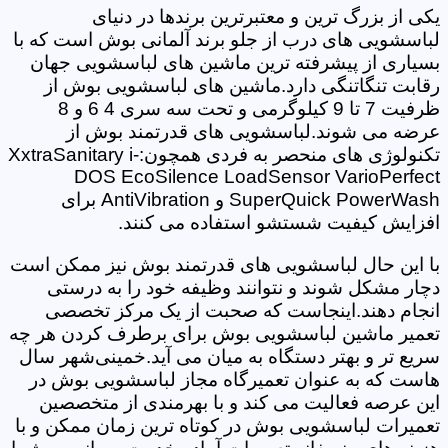
یکی از بزرگ ترین و معتبرترین برندها در دنیای
لباسشویی های درب از جلو برند آلمانی بوش است که با
بسیاری از پیشرفته ترین ماشین های لباسشویی جهان
رقابت تنگاتنگی دارد.ماشین های لباسشویی بوش از
ظرفیت 7 تا 9 کیلوگرمی و تحت سه سری 4 6 و 8
عرضه می شوند.لباسشویی های قدرتمند بوش از
تکنولوژی های منحصر به فردی همچون:XxtraSanitary i-
DOS EcoSilence LoadSensor VarioPerfect
SuperQuick PowerWash و AntiVibration برای
افزایش کیفیت شستشو استفاده می کنند.
با این حال لباسشویی های قدرتمند بوش نیز ممکن است
دچار مشکل شوند و نتوانند وظیفه خود را به درستی
انجام دهند.اینجاست که صحبت از یک مرکز تخصصی
تعمیر ماشین لباسشویی بوش برای برطرف کردن هر چه
سریع تر و بهتر دستگاه به میان می آید.خمینی‌شهر سال
هاست که به عنوان تعمیرگاه مجاز لباسشویی بوش در
این عرصه فعالیت می کند و با بهرمندی از متخصصین
تعمیرات لباسشویی بوش در کوتاه ترین زمان ممکن و با