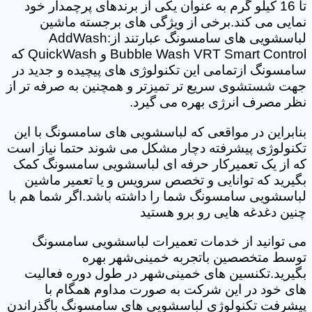
تا 16 کیلو گرم به عنوان یکی از برندهای پرچمدار خود
نمایی می کند.برخی از ویژگی های برجسته ماشین
لباسشویی های سامسونگ عبارتند از:AddWash
Bubble Wash VRT Smart Control و QuickWash که
سامسونگ ازتمامی این تکنولوژی های پیچیده و جدید در
جهت شستشوی سریع تر تمیزتر و همچنین به صرفه تر از
نظر مصرف انرژی بهره می گیرد.
بنابراین در مواقعی که لباسشویی های سامسونگ با این
تکنولوژی پیشرفته دچار مشکل می شوند حتما نیاز است
که از یک تعمیرکار حرفه ای لباسشویی سامسونگ کمک
بگیرید که توانایی و تخصص سرویس و یا تعمیر ماشین
لباسشویی سامسونگ شما را داشته باشد.اگر شما هم با
چنین دغدغه هایی رو برو هستید
می توانید از خدمات تعمیرات لباسشویی سامسونگ
توسط متخصصین باتجربه خمینی‌شهر بهره
بگیرید.تکنسین های خمینی‌شهر در طول دوره فعالیت
های خود در این شرکت به صورت مداوم همگام با
پیشرفت تکنولوژی لباسشویی های سامسونگ باگذراندن