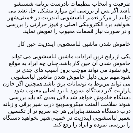
ظرفیت و انتخاب تنظیمات نادرست برنامه شستشو
باشد.اگر پس از بررسی این موارد مشکل حل نشد می
توانید از مرکز تعمیر لباسشویی ایندزیت در خمینی‌شهر
بخواهید برد الکترونیکی اصلی و فیوز حرارتی را بررسی
و در صورت نیاز قطعات معیوب را تعویض نماید.
خاموش شدن ماشین لباسشویی ایندزیت حین کار
یکی از رایج ترین ایرادات ماشین لباسشویی می تواند
خاموش شدن آن حین کار باشد.چنان چه ایراد به موقع
رفع نشود می تواند موجب بروز آسیب های جدی تر
شود.مهم ترین دلیل خاموش شدن ماشین لباسشویی
می تواند مربوط به نوسانات برق باشد.همچنین اگر خازن
پارازیت گیر دستگاه بسوزد یا برد اصلی معیوب شود
دستگاه خاموش خواهد شد.دلایل بعدی که باید بررسی
شوند سلامت المنت میکروسوییچ درب شیر برقی و زبانه
درب دستگاه هستند.بنابراین هر چه سریع تر از تکنسین
تعمیر لباسشویی ایندزیت در خمینی‌شهر بخواهید دستگاه
را بررسی نموده و ایراد را رفع کند.