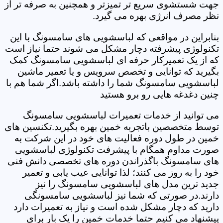
جهت شستشوی سریع تر تمیزتر و همچنین به صرفه تر از
نظر مصرف انرژی بهره می گیرد.
بنابراین در مواقعی که لباسشویی های سامسونگ با این
تکنولوژی پیشرفته دچار مشکل می شوند حتما نیاز است
که از یک تعمیرکار حرفه ای لباسشویی سامسونگ کمک
بگیرید که توانایی و تخصص سرویس و یا تعمیر ماشین
لباسشویی سامسونگ شما را داشته باشد.اگر شما هم با
چنین دغدغه هایی رو برو هستید
می توانید از خدمات تعمیرات لباسشویی سامسونگ
توسط متخصصین باتجربه خمین بهره بگیرید.تکنسین های
خمین در طول دوره فعالیت های خود در این شرکت به
صورت مداوم همگام با پیشرفت تکنولوژی لباسشویی
های سامسونگ باگذراندن دوره های تخصصی دانش فنی
خود را به روز می کنند؛ لذا توانایی عیب یابی و تعمیر
جدید ترین مدل های لباسشویی سامسونگ را نیز
دارند.در صورتی که شما نیز لباسشویی سامسونگی
دارید که دچار مشکل شده است و نیاز به تعمیرات دارد
پیشنهاد می کنیم حتما خدمات خمین را یک بار برای