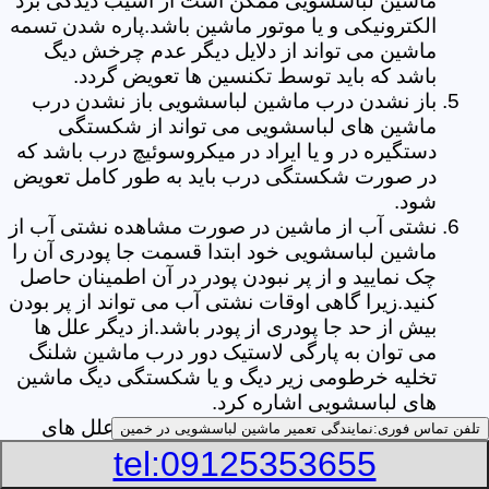
ماشین لباسشویی ممکن است از آسیب دیدگی برد
الکترونیکی و یا موتور ماشین باشد.پاره شدن تسمه
ماشین می تواند از دلایل دیگر عدم چرخش دیگ
باشد که باید توسط تکنسین ها تعویض گردد.
باز نشدن درب ماشین لباسشویی باز نشدن درب
ماشین های لباسشویی می تواند از شکستگی
دستگیره در و یا ایراد در میکروسوئیچ درب باشد که
در صورت شکستگی درب باید به طور کامل تعویض
شود.
نشتی آب از ماشین در صورت مشاهده نشتی آب از
ماشین لباسشویی خود ابتدا قسمت جا پودری آن را
چک نمایید و از پر نبودن پودر در آن اطمینان حاصل
کنید.زیرا گاهی اوقات نشتی آب می تواند از پر بودن
بیش از حد جا پودری از پودر باشد.از دیگر علل ها
می توان به پارگی لاستیک دور درب ماشین شلنگ
تخلیه خرطومی زیر دیگ و یا شکستگی دیگ ماشین
های لباسشویی اشاره کرد.
خشک نکردن لباس ها یکی از بیشترین علل های
تلفن تماس فوری:
نمایندگی تعمیر ماشین لباسشویی در خمین
خشک نکردن لباس ها توسط ماشین های
tel:09125353655
لباسشویی پر کردن دیگ آن ها بیش از حد ظرفیت