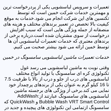
تعمیرات و سرویس لباسشویی یکی از پردرخواست ترین
و مهمترین خدمات شرکت خمین است که توسط
تکنسین های این شرکت انجام می شود.خدمات به موقع
کیفیت بالا تخصص در تعمیر برندهای مختلف و هزینه های
منصفانه از جمله ویژگی هایی است که سبب افزایش
درخواست از سوی مشتریان شده است.درباره برخی از
برندهای معتبری که خدمات تعمیرات لباسشویی آن ها
توسط خمین ارائه می شود بیشتر صحبت می کنیم.
خدمات تعمیرات ماشین لباسشویی سامسونگ در خمین
وقتی نوبت به ماشین لباسشویی می رسد غول
تکنولوژی کره ای سامسونگ با تولید انواع مختلف
لباسشویی های درب از جلو و درب از بالا با ظرفیت 7.5
تا 16 کیلو گرم به عنوان یکی از برندهای پرچمدار خود
نمایی می کند.برخی از ویژگی های برجسته ماشین
لباسشویی های سامسونگ عبارتند از:AddWash
Bubble Wash VRT Smart Control و QuickWash که
سامسونگ ازتمامی این تکنولوژی های پیچیده و جدید در