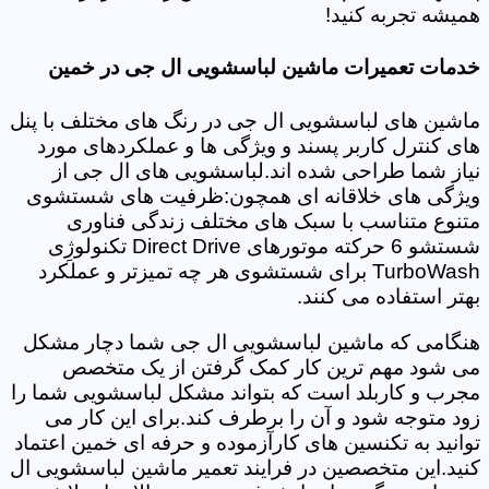
همیشه تجربه کنید!
خدمات تعمیرات ماشین لباسشویی ال جی در خمین
ماشین های لباسشویی ال جی در رنگ های مختلف با پنل
های کنترل کاربر پسند و ویژگی ها و عملکردهای مورد
نیاز شما طراحی شده اند.لباسشویی های ال جی از
ویژگی های خلاقانه ای همچون:ظرفیت های شستشوی
متنوع متناسب با سبک های مختلف زندگی فناوری
شستشو 6 حرکته موتورهای Direct Drive تکنولوژِی
TurboWash برای شستشوی هر چه تمیزتر و عملکرد
بهتر استفاده می کنند.
هنگامی که ماشین لباسشویی ال جی شما دچار مشکل
می شود مهم ترین کار کمک گرفتن از یک متخصص
مجرب و کاربلد است که بتواند مشکل لباسشویی شما را
زود متوجه شود و آن را برطرف کند.برای این کار می
توانید به تکنسین های کارآزموده و حرفه ای خمین اعتماد
کنید.این متخصصین در فرایند تعمیر ماشین لباسشویی ال