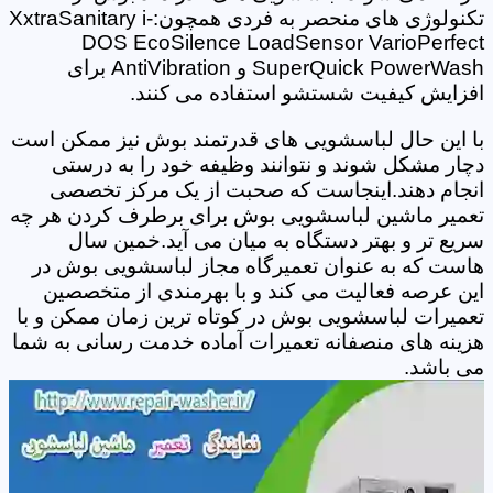
تکنولوژی های منحصر به فردی همچون:XxtraSanitary i-
DOS EcoSilence LoadSensor VarioPerfect
SuperQuick PowerWash و AntiVibration برای
افزایش کیفیت شستشو استفاده می کنند.
با این حال لباسشویی های قدرتمند بوش نیز ممکن است
دچار مشکل شوند و نتوانند وظیفه خود را به درستی
انجام دهند.اینجاست که صحبت از یک مرکز تخصصی
تعمیر ماشین لباسشویی بوش برای برطرف کردن هر چه
سریع تر و بهتر دستگاه به میان می آید.خمین سال
هاست که به عنوان تعمیرگاه مجاز لباسشویی بوش در
این عرصه فعالیت می کند و با بهرمندی از متخصصین
تعمیرات لباسشویی بوش در کوتاه ترین زمان ممکن و با
هزینه های منصفانه تعمیرات آماده خدمت رسانی به شما
می باشد.