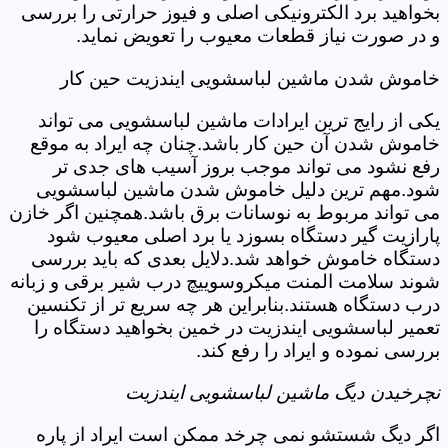
بخواهید برد الکترونیکی اصلی و فیوز حرارتی را بررسی
و در صورت نیاز قطعات معیوب را تعویض نماید.
خاموش شدن ماشین لباسشویی ایندزیت حین کار
یکی از رایج ترین ایرادات ماشین لباسشویی می تواند
خاموش شدن آن حین کار باشد.چنان چه ایراد به موقع
رفع نشود می تواند موجب بروز آسیب های جدی تر
شود.مهم ترین دلیل خاموش شدن ماشین لباسشویی
می تواند مربوط به نوسانات برق باشد.همچنین اگر خازن
پارازیت گیر دستگاه بسوزد یا برد اصلی معیوب شود
دستگاه خاموش خواهد شد.دلایل بعدی که باید بررسی
شوند سلامت المنت میکروسوییچ درب شیر برقی و زبانه
درب دستگاه هستند.بنابراین هر چه سریع تر از تکنسین
تعمیر لباسشویی ایندزیت در خمین بخواهید دستگاه را
بررسی نموده و ایراد را رفع کند.
نچرخیدن دیگ ماشین لباسشویی ایندزیت
اگر دیگ شستشو نمی چرخد ممکن است ایراد از پاره