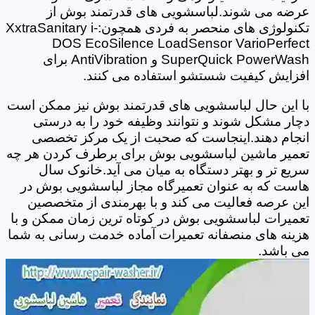
عرضه می شوند.لباسشویی های قدرتمند بوش از
تکنولوژی های منحصر به فردی همچون:XxtraSanitary i-
DOS EcoSilence LoadSensor VarioPerfect
SuperQuick PowerWash و AntiVibration برای
افزایش کیفیت شستشو استفاده می کنند.
با این حال لباسشویی های قدرتمند بوش نیز ممکن است
دچار مشکل شوند و نتوانند وظیفه خود را به درستی
انجام دهند.اینجاست که صحبت از یک مرکز تخصصی
تعمیر ماشین لباسشویی بوش برای برطرف کردن هر چه
سریع تر و بهتر دستگاه به میان می آید.خانوک سال
هاست که به عنوان تعمیرگاه مجاز لباسشویی بوش در
این عرصه فعالیت می کند و با بهرمندی از متخصصین
تعمیرات لباسشویی بوش در کوتاه ترین زمان ممکن و با
هزینه های منصفانه تعمیرات آماده خدمت رسانی به شما
می باشد.