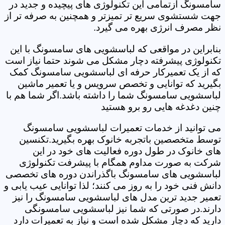
سامسونگ ازتمامی این تکنولوژی های پیچیده و جدید در
جهت شستشوی سریع تر تمیزتر و همچنین به صرفه تر از
نظر مصرف انرژی بهره می گیرد.
بنابراین در مواقعی که لباسشویی های سامسونگ با این
تکنولوژی پیشرفته دچار مشکل می شوند حتما نیاز است
که از یک تعمیرکار حرفه ای لباسشویی سامسونگ کمک
بگیرید که توانایی و تخصص سرویس و یا تعمیر ماشین
لباسشویی سامسونگ شما را داشته باشد.اگر شما هم با
چنین دغدغه هایی رو برو هستید
می توانید از خدمات تعمیرات لباسشویی سامسونگ
توسط متخصصین باتجربه خانوک بهره بگیرید.تکنسین
های خانوک در طول دوره فعالیت های خود در این
شرکت به صورت مداوم همگام با پیشرفت تکنولوژی
لباسشویی های سامسونگ باگذراندن دوره های تخصصی
دانش فنی خود را به روز می کنند؛ لذا توانایی عیب یابی و
تعمیر جدید ترین مدل های لباسشویی سامسونگ را نیز
دارند.در صورتی که شما نیز لباسشویی سامسونگی
دارید که دچار مشکل شده است و نیاز به تعمیرات دارد