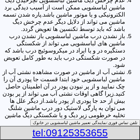
عدم چرخش دیگ ماشین لباسشویی نچرخیدن دیگ
ماشین لباسشویی ممکن است از آسیب دیدگی برد
الکترونیکی و یا موتور ماشین باشد.پاره شدن تسمه
ماشین می تواند از دلایل دیگر عدم چرخش دیگ
باشد که باید توسط تکنسین ها تعویض گردد.
باز نشدن درب ماشین لباسشویی باز نشدن درب
ماشین های لباسشویی می تواند از شکستگی
دستگیره در و یا ایراد در میکروسوئیچ درب باشد که
در صورت شکستگی درب باید به طور کامل تعویض
شود.
نشتی آب از ماشین در صورت مشاهده نشتی آب از
ماشین لباسشویی خود ابتدا قسمت جا پودری آن را
چک نمایید و از پر نبودن پودر در آن اطمینان حاصل
کنید.زیرا گاهی اوقات نشتی آب می تواند از پر بودن
بیش از حد جا پودری از پودر باشد.از دیگر علل ها
می توان به پارگی لاستیک دور درب ماشین شلنگ
تخلیه خرطومی زیر دیگ و یا شکستگی دیگ ماشین
های لباسشویی اشاره کرد.
تلفن تماس فوری:
نمایندگی تعمیر ماشین لباسشویی در خانوک
خشک نکردن لباس ها یکی از بیشترین علل های
tel:09125353655
خشک نکردن لباس ها توسط ماشین های