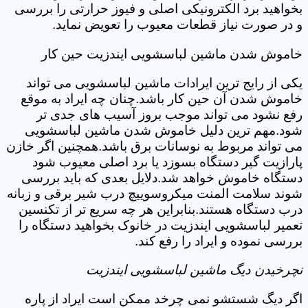
بخواهید برد الکترونیکی اصلی و فیوز حرارتی را بررسی
و در صورت نیاز قطعات معیوب را تعویض نماید.
خاموش شدن ماشین لباسشویی ایندزیت حین کار
یکی از رایج ترین ایرادات ماشین لباسشویی می تواند
خاموش شدن آن حین کار باشد.چنان چه ایراد به موقع
رفع نشود می تواند موجب بروز آسیب های جدی تر
شود.مهم ترین دلیل خاموش شدن ماشین لباسشویی
می تواند مربوط به نوسانات برق باشد.همچنین اگر خازن
پارازیت گیر دستگاه بسوزد یا برد اصلی معیوب شود
دستگاه خاموش خواهد شد.دلایل بعدی که باید بررسی
شوند سلامت المنت میکروسوییچ درب شیر برقی و زبانه
درب دستگاه هستند.بنابراین هر چه سریع تر از تکنسین
تعمیر لباسشویی ایندزیت در خانوک بخواهید دستگاه را
بررسی نموده و ایراد را رفع کند.
نچرخیدن دیگ ماشین لباسشویی ایندزیت
اگر دیگ شستشو نمی چرخد ممکن است ایراد از پاره